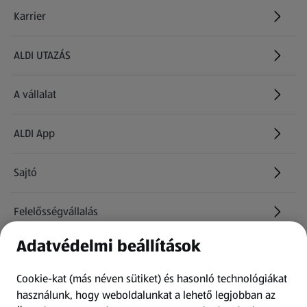
Karrier
(új oldalon nyílik meg)
ALDI UTAZÁS
(új oldalon nyílik meg)
A vállalat
ALDI App
Sajtó
Felelősségvállalás
Adatvédelmi beállítások
Információk
Cookie-kat (más néven sütiket) és hasonló technológiákat
Kérdőív
használunk, hogy weboldalunkat a lehető legjobban az