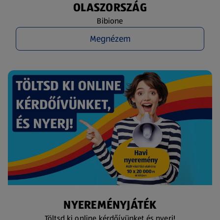
OLASZORSZÁG
Bibione
Megnézem
NYEREMÉNYJÁTÉK
Töltsd ki online kérdőívünket és nyerj!