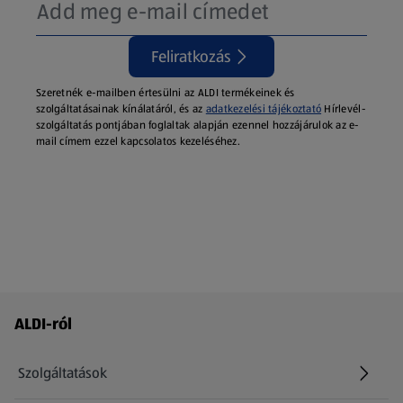
Feliratkozás
Szeretnék e-mailben értesülni az ALDI termékeinek és
szolgáltatásainak kínálatáról, és az
adatkezelési tájékoztató
Hírlevél-
szolgáltatás pontjában foglaltak alapján ezennel hozzájárulok az e-
mail címem ezzel kapcsolatos kezeléséhez.
Láblécmenü - további linkek
ALDI-ról
Szolgáltatások