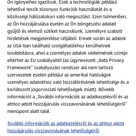
Ön igényeihez igazítsuk.
Ezek a technológiák például
lehetővé teszik bizonyos funkciók használatát és a
Fizetési lehetőségek
közösségi hálózatokon való megosztást. Ezen túlmenően,
az Ön hozzájárulása esetén az Ön böngészési adatait
ALDI utalványok
gyűjtő és elemző sütiket használunk, személyre szabott
hirdetések megjelenítése céljából. Ennek során az adatok
az USA-ban található szolgáltatókhoz kerülhetnek
Árcsökkentés
továbbításra, ahol a személyes adatok védelmének szintje
eltérhet az EU szabályaitól (az úgynevezett „Data Privacy
Adattörlő alkalmazás
Framework” szabályozási rendszer alá nem tartozó
szervezetek esetén például az amerikai hatóságok
Szervizpont
személyes adatokhoz való hozzáférésének lehetősége és a
(új oldalon nyílik meg)
korlátozott jogorvoslati lehetőségek miatt). Bővebb
információt a „További információk az adatkezelésről és az
Fedezz fel minket az interneten!
ahhoz adott hozzájárulás visszavonásának lehetőségéről”
menüpont alatt talál.
Töltsd le az ALDI Magyarország applikációt!
További információk az adatkezelésről és az ahhoz adott
hozzájárulás visszavonásának lehetőségéről