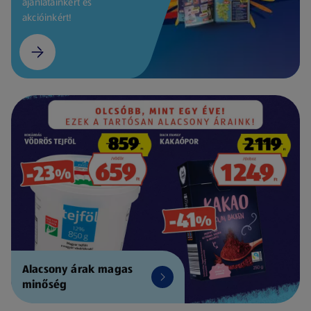
ajánlatainkért és
akcióinkért!
Alacsony árak magas
minőség