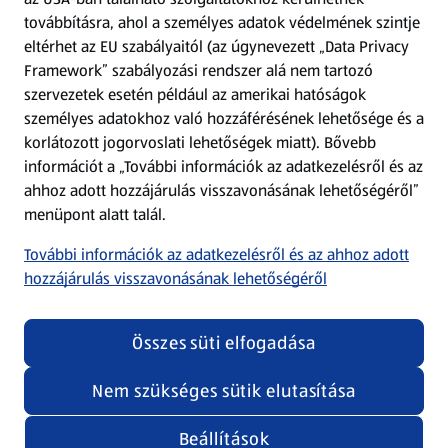
továbbításra, ahol a személyes adatok védelmének szintje
eltérhet az EU szabályaitól (az úgynevezett „Data Privacy
Adattörlő alkalmazás
Framework” szabályozási rendszer alá nem tartozó
szervezetek esetén például az amerikai hatóságok
Szervizpont
személyes adatokhoz való hozzáférésének lehetősége és a
(új oldalon nyílik meg)
korlátozott jogorvoslati lehetőségek miatt). Bővebb
információt a „További információk az adatkezelésről és az
Fedezz fel minket az interneten!
ahhoz adott hozzájárulás visszavonásának lehetőségéről”
menüpont alatt talál.
Töltsd le az ALDI Magyarország applikációt!
További információk az adatkezelésről és az ahhoz adott
hozzájárulás visszavonásának lehetőségéről
Összes süti elfogadása
Nem szükséges sütik elutasítása
Adatvédelem és szabályzat
Cookie beállítások módosítása
Felhasználási feltételek
Beállítások
(új oldalon nyílik meg)
Adatvédelem / Impresszum
Security policy