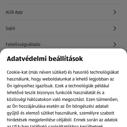
ALDI App
Sajtó
Felelősségvállalás
Adatvédelmi beállítások
Információk
Cookie-kat (más néven sütiket) és hasonló technológiákat
Kérdőív
használunk, hogy weboldalunkat a lehető legjobban az
Ön igényeihez igazítsuk.
Ezek a technológiák például
lehetővé teszik bizonyos funkciók használatát és a
Fizetési lehetőségek
közösségi hálózatokon való megosztást. Ezen túlmenően,
az Ön hozzájárulása esetén az Ön böngészési adatait
ALDI utalványok
gyűjtő és elemző sütiket használunk, személyre szabott
hirdetések megjelenítése céljából. Ennek során az adatok
az USA-ban található szolgáltatókhoz kerülhetnek
Árcsökkentés