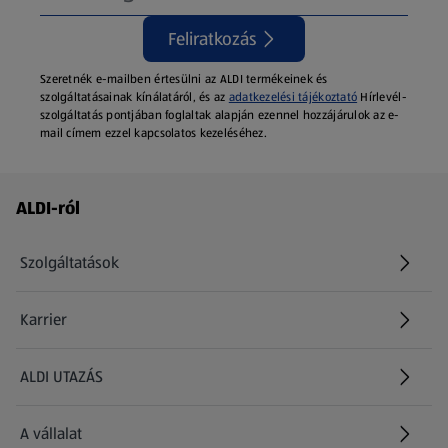
Feliratkozás
Szeretnék e-mailben értesülni az ALDI termékeinek és
szolgáltatásainak kínálatáról, és az
adatkezelési tájékoztató
Hírlevél-
szolgáltatás pontjában foglaltak alapján ezennel hozzájárulok az e-
mail címem ezzel kapcsolatos kezeléséhez.
Láblécmenü - további linkek
ALDI-ról
Szolgáltatások
Karrier
(új oldalon nyílik meg)
ALDI UTAZÁS
(új oldalon nyílik meg)
A vállalat