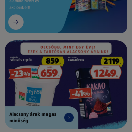
ajánlatainkért és
akcióinkért!
Alacsony árak magas
minőség