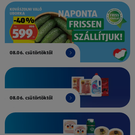
08.06. csütörtöktől
08.06. csütörtöktől