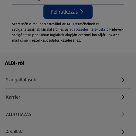
Feliratkozás
Szeretnék e-mailben értesülni az ALDI termékeinek és
szolgáltatásainak kínálatáról, és az
adatkezelési tájékoztató
Hírlevél-
szolgáltatás pontjában foglaltak alapján ezennel hozzájárulok az e-
mail címem ezzel kapcsolatos kezeléséhez.
Láblécmenü - további linkek
ALDI-ról
Szolgáltatások
Karrier
(új oldalon nyílik meg)
ALDI UTAZÁS
(új oldalon nyílik meg)
A vállalat