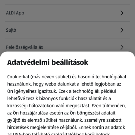
ALDI App
Sajtó
Felelősségvállalás
Adatvédelmi beállítások
Információk
Cookie-kat (más néven sütiket) és hasonló technológiákat
Kérdőív
használunk, hogy weboldalunkat a lehető legjobban az
Ön igényeihez igazítsuk.
Ezek a technológiák például
lehetővé teszik bizonyos funkciók használatát és a
Fizetési lehetőségek
közösségi hálózatokon való megosztást. Ezen túlmenően,
az Ön hozzájárulása esetén az Ön böngészési adatait
ALDI utalványok
gyűjtő és elemző sütiket használunk, személyre szabott
hirdetések megjelenítése céljából. Ennek során az adatok
az USA-ban található szolgáltatókhoz kerülhetnek
Árcsökkentés