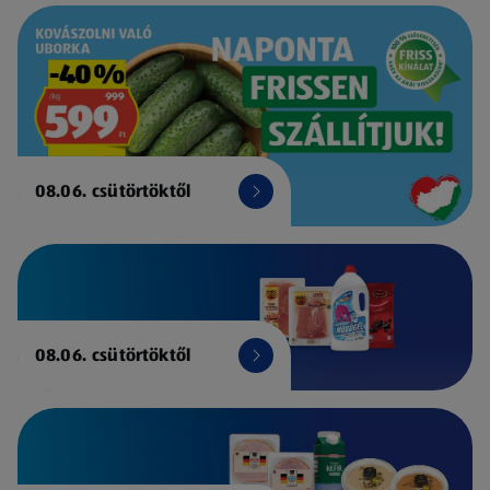
08.06. csütörtöktől
08.06. csütörtöktől