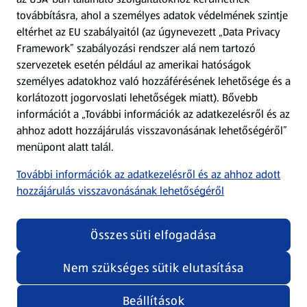
továbbításra, ahol a személyes adatok védelmének szintje
eltérhet az EU szabályaitól (az úgynevezett „Data Privacy
Adattörlő alkalmazás
Framework” szabályozási rendszer alá nem tartozó
szervezetek esetén például az amerikai hatóságok
Szervizpont
személyes adatokhoz való hozzáférésének lehetősége és a
(új oldalon nyílik meg)
korlátozott jogorvoslati lehetőségek miatt). Bővebb
információt a „További információk az adatkezelésről és az
Fedezz fel minket az interneten!
ahhoz adott hozzájárulás visszavonásának lehetőségéről”
menüpont alatt talál.
Töltsd le az ALDI Magyarország applikációt!
További információk az adatkezelésről és az ahhoz adott
hozzájárulás visszavonásának lehetőségéről
Összes süti elfogadása
Nem szükséges sütik elutasítása
Adatvédelem és szabályzat
Cookie beállítások módosítása
Felhasználási feltételek
Beállítások
(új oldalon nyílik meg)
Adatvédelem / Impresszum
Security policy