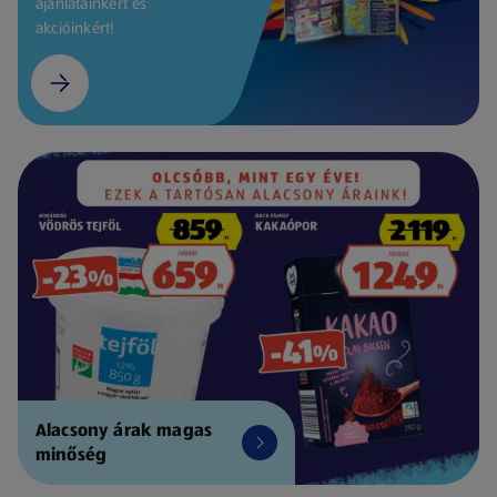
ajánlatainkért és
akcióinkért!
Alacsony árak magas
minőség