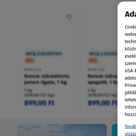
Ada
Cooki
webol
techn
közös
Amíg a készlet tart
Amíg a készlet tart
eseté
XXL
XXL
szemé
BARILLA
BARILLA
USA-b
Durum száraztészta,
Durum száraztészta,
adato
penne rigate, 1 kg
spagetti, 1 kg
Priva
1 kg
1 kg
példá
(899,00 Ft/1 kg)
(899,00 Ft/1 kg)
lehet
899,00 Ft
899,00 Ft
infor
hozzá
Továb
vissz