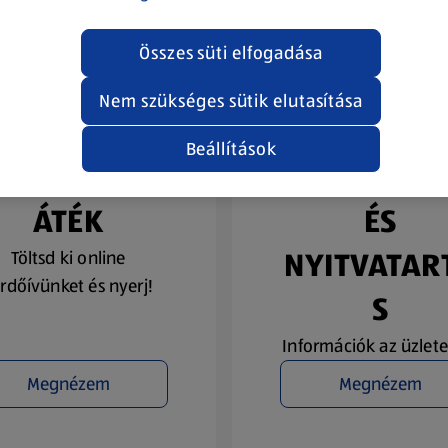
Összes süti elfogadása
Nem szükséges sütik elutasítása
Beállítások
YEREMÉNYJ
ÜZLETKERE
ÁTÉK
ÉS
NYITVATAR
Töltsd ki online
rdőívünket és nyerj!
S
Információk az üzlete
Megnézem
Megnézem