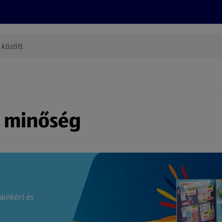
Termékeink
Online bevásárlás
Információk
Az én AL
(új oldalon nyílik meg)
s minőség
ainkért és