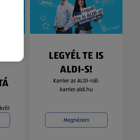
SŐ
LEGYÉL TE IS
ALDI-S!
TÁ
Karrier az ALDI-nál:
karrier.aldi.hu
kről
Megnézem