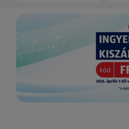
(új oldalon nyílik meg)