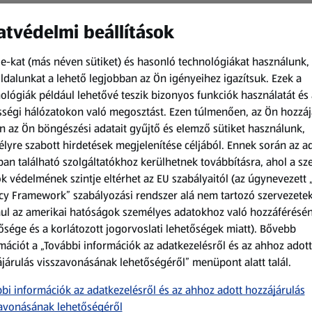
tvédelmi beállítások
e-kat (más néven sütiket) és hasonló technológiákat használunk,
dalunkat a lehető legjobban az Ön igényeihez igazítsuk.
Ezek a
ológiák például lehetővé teszik bizonyos funkciók használatát és 
ségi hálózatokon való megosztást. Ezen túlmenően, az Ön hozzáj
Amíg a készlet tart
Amíg a készlet tart
n az Ön böngészési adatait gyűjtő és elemző sütiket használunk,
XXL
XXL
lyre szabott hirdetések megjelenítése céljából. Ennek során az a
an található szolgáltatókhoz kerülhetnek továbbításra, ahol a s
ACTIMEL
PRIMANA
Actimel joghurtital, 8
XXL Csirkemell
k védelmének szintje eltérhet az EU szabályaitól (az úgynevezett 
palack
tenders, 1 kg
cy Framework” szabályozási rendszer alá nem tartozó szervezete
0,8 kg
1 kg
ul az amerikai hatóságok személyes adatokhoz való hozzáférésé
(1 186,25 Ft/1 kg)
(2 199,00 Ft/1 kg)
ősége és a korlátozott jogorvoslati lehetőségek miatt). Bővebb
949,00 Ft
2 199,00 Ft
mációt a „További információk az adatkezelésről és az ahhoz adott
járulás visszavonásának lehetőségéről” menüpont alatt talál.
bi információk az adatkezelésről és az ahhoz adott hozzájárulás
avonásának lehetőségéről