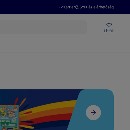
(új oldalon nyílik meg)
(új oldalon nyílik meg)
Karrier
GYIK és elérhetőség
Akciós újságok
ALDI Üzletek
Ajándékkártya
Szervizpont
Listák
DI-m