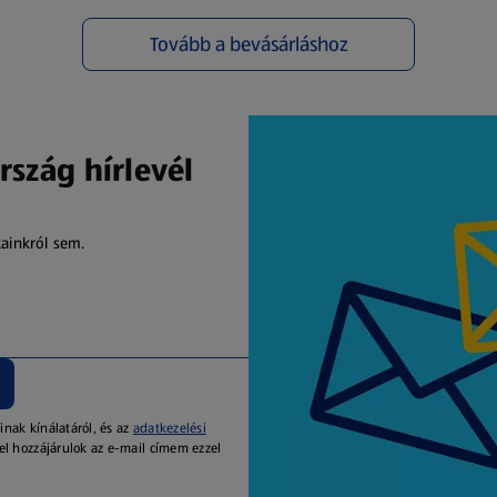
Tovább a bevásárláshoz
(új oldalon nyílik meg)
rszág hírlevél
kainkról sem.
inak kínálatáról, és az
adatkezelési
el hozzájárulok az e-mail címem ezzel