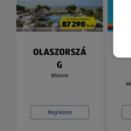
OLASZORSZÁ
N
G
Bibione
ké
Megnézem