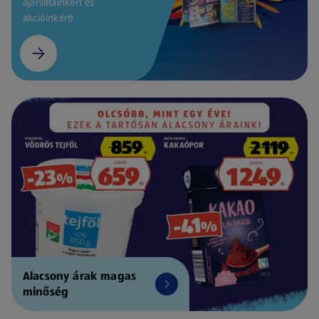
ajánlatainkért és
akcióinkért!
Alacsony árak magas
minőség