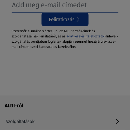
Feliratkozás
Szeretnék e-mailben értesülni az ALDI termékeinek és
szolgáltatásainak kínálatáról, és az
adatkezelési tájékoztató
Hírlevél-
szolgáltatás pontjában foglaltak alapján ezennel hozzájárulok az e-
mail címem ezzel kapcsolatos kezeléséhez.
Láblécmenü - további linkek
ALDI-ról
Szolgáltatások