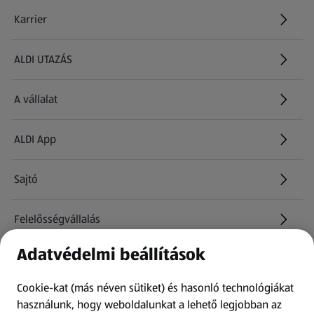
Karrier
(új oldalon nyílik meg)
ALDI UTAZÁS
(új oldalon nyílik meg)
A vállalat
ALDI App
Sajtó
Felelősségvállalás
Adatvédelmi beállítások
Információk
Cookie-kat (más néven sütiket) és hasonló technológiákat
Kérdőív
használunk, hogy weboldalunkat a lehető legjobban az