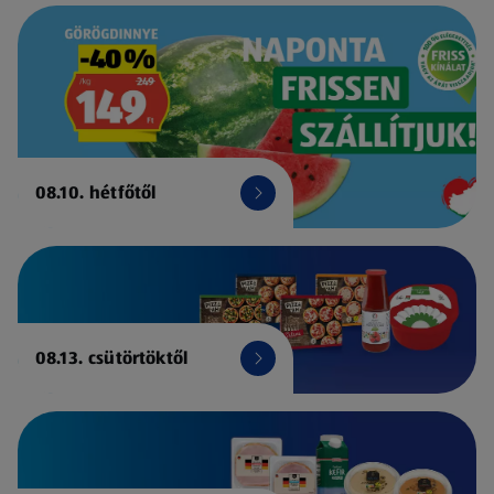
08.10. hétfőtől
08.13. csütörtöktől