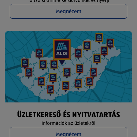
Töltsd ki online kérdőívünket és nyerj!
Megnézem
ÜZLETKERESŐ ÉS NYITVATARTÁS
Információk az üzletekről
Megnézem