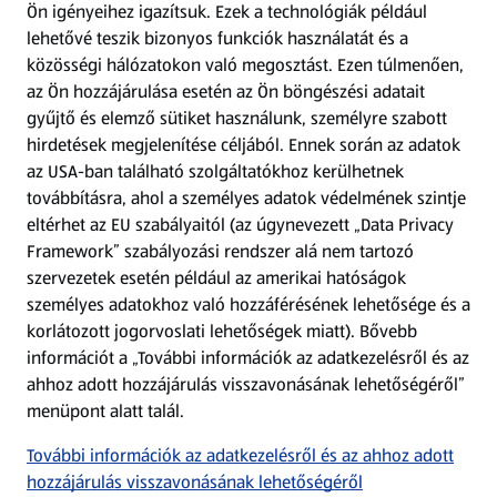
Ön igényeihez igazítsuk.
Ezek a technológiák például
lehetővé teszik bizonyos funkciók használatát és a
Fizetési lehetőségek
közösségi hálózatokon való megosztást. Ezen túlmenően,
az Ön hozzájárulása esetén az Ön böngészési adatait
ALDI utalványok
gyűjtő és elemző sütiket használunk, személyre szabott
hirdetések megjelenítése céljából. Ennek során az adatok
az USA-ban található szolgáltatókhoz kerülhetnek
Árcsökkentés
továbbításra, ahol a személyes adatok védelmének szintje
eltérhet az EU szabályaitól (az úgynevezett „Data Privacy
Adattörlő alkalmazás
Framework” szabályozási rendszer alá nem tartozó
szervezetek esetén például az amerikai hatóságok
Szervizpont
személyes adatokhoz való hozzáférésének lehetősége és a
(új oldalon nyílik meg)
korlátozott jogorvoslati lehetőségek miatt). Bővebb
információt a „További információk az adatkezelésről és az
Fedezz fel minket az interneten!
ahhoz adott hozzájárulás visszavonásának lehetőségéről”
menüpont alatt talál.
Töltsd le az ALDI Magyarország applikációt!
További információk az adatkezelésről és az ahhoz adott
hozzájárulás visszavonásának lehetőségéről