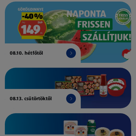
08.10. hétfőtől
08.13. csütörtöktől