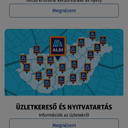
Töltsd ki online kérdőívünket és nyerj!
Megnézem
ÜZLETKERESŐ ÉS NYITVATARTÁS
Információk az üzletekről
Megnézem