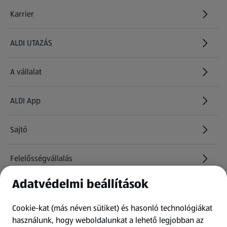
Karrier
(új oldalon nyílik meg)
ALDI UTAZÁS
(új oldalon nyílik meg)
A vállalat
ALDI App
Sajtó
Felelősségvállalás
Adatvédelmi beállítások
Információk
Cookie-kat (más néven sütiket) és hasonló technológiákat
Kérdőív
használunk, hogy weboldalunkat a lehető legjobban az