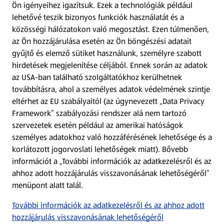
Ön igényeihez igazítsuk.
Ezek a technológiák például
lehetővé teszik bizonyos funkciók használatát és a
Fizetési lehetőségek
közösségi hálózatokon való megosztást. Ezen túlmenően,
az Ön hozzájárulása esetén az Ön böngészési adatait
ALDI utalványok
gyűjtő és elemző sütiket használunk, személyre szabott
hirdetések megjelenítése céljából. Ennek során az adatok
az USA-ban található szolgáltatókhoz kerülhetnek
Árcsökkentés
továbbításra, ahol a személyes adatok védelmének szintje
eltérhet az EU szabályaitól (az úgynevezett „Data Privacy
Adattörlő alkalmazás
Framework” szabályozási rendszer alá nem tartozó
szervezetek esetén például az amerikai hatóságok
Szervizpont
személyes adatokhoz való hozzáférésének lehetősége és a
(új oldalon nyílik meg)
korlátozott jogorvoslati lehetőségek miatt). Bővebb
információt a „További információk az adatkezelésről és az
Fedezz fel minket az interneten!
ahhoz adott hozzájárulás visszavonásának lehetőségéről”
menüpont alatt talál.
Töltsd le az ALDI Magyarország applikációt!
További információk az adatkezelésről és az ahhoz adott
hozzájárulás visszavonásának lehetőségéről