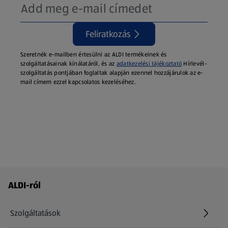
Feliratkozás
Szeretnék e-mailben értesülni az ALDI termékeinek és
szolgáltatásainak kínálatáról, és az
adatkezelési tájékoztató
Hírlevél-
szolgáltatás pontjában foglaltak alapján ezennel hozzájárulok az e-
mail címem ezzel kapcsolatos kezeléséhez.
Láblécmenü - további linkek
ALDI-ról
Szolgáltatások