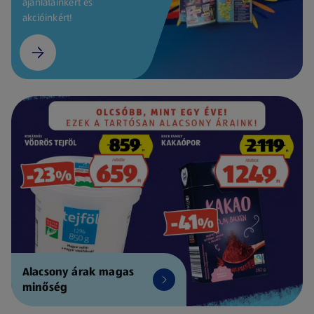
ajánlatainkért és
akcióinkért!
Alacsony árak magas
minőség