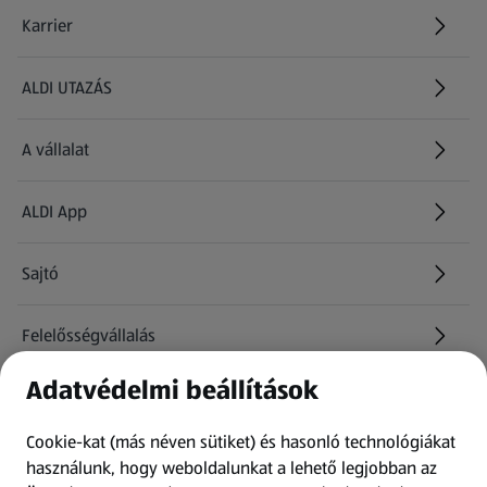
Karrier
(új oldalon nyílik meg)
ALDI UTAZÁS
(új oldalon nyílik meg)
A vállalat
ALDI App
Sajtó
Felelősségvállalás
Adatvédelmi beállítások
Információk
Cookie-kat (más néven sütiket) és hasonló technológiákat
Kérdőív
használunk, hogy weboldalunkat a lehető legjobban az