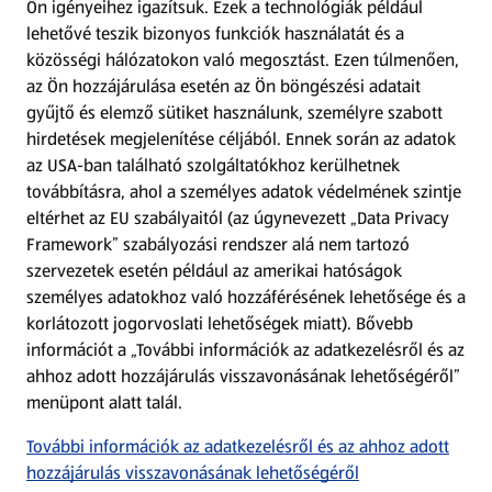
Ön igényeihez igazítsuk.
Ezek a technológiák például
lehetővé teszik bizonyos funkciók használatát és a
Fizetési lehetőségek
közösségi hálózatokon való megosztást. Ezen túlmenően,
az Ön hozzájárulása esetén az Ön böngészési adatait
ALDI utalványok
gyűjtő és elemző sütiket használunk, személyre szabott
hirdetések megjelenítése céljából. Ennek során az adatok
az USA-ban található szolgáltatókhoz kerülhetnek
Árcsökkentés
továbbításra, ahol a személyes adatok védelmének szintje
eltérhet az EU szabályaitól (az úgynevezett „Data Privacy
Adattörlő alkalmazás
Framework” szabályozási rendszer alá nem tartozó
szervezetek esetén például az amerikai hatóságok
Szervizpont
személyes adatokhoz való hozzáférésének lehetősége és a
(új oldalon nyílik meg)
korlátozott jogorvoslati lehetőségek miatt). Bővebb
információt a „További információk az adatkezelésről és az
Fedezz fel minket az interneten!
ahhoz adott hozzájárulás visszavonásának lehetőségéről”
menüpont alatt talál.
Töltsd le az ALDI Magyarország applikációt!
További információk az adatkezelésről és az ahhoz adott
hozzájárulás visszavonásának lehetőségéről