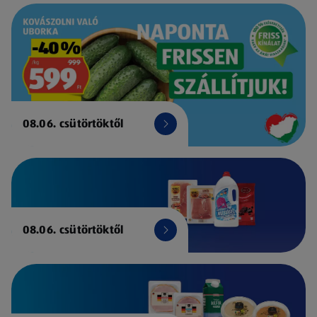
08.06. csütörtöktől
08.06. csütörtöktől