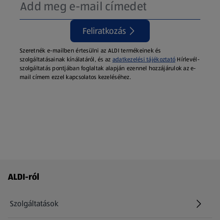
Feliratkozás
Szeretnék e-mailben értesülni az ALDI termékeinek és
szolgáltatásainak kínálatáról, és az
adatkezelési tájékoztató
Hírlevél-
szolgáltatás pontjában foglaltak alapján ezennel hozzájárulok az e-
mail címem ezzel kapcsolatos kezeléséhez.
Láblécmenü - további linkek
ALDI-ról
Szolgáltatások