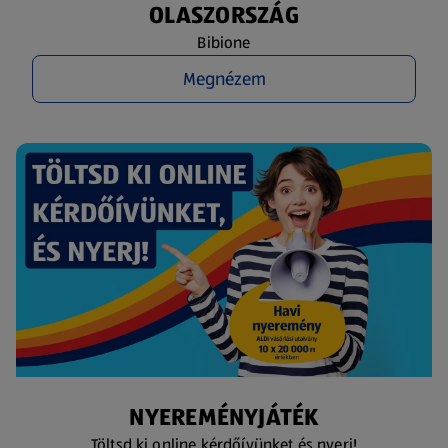
OLASZORSZÁG
Bibione
Megnézem
NYEREMÉNYJÁTÉK
Töltsd ki online kérdőívünket és nyerj!