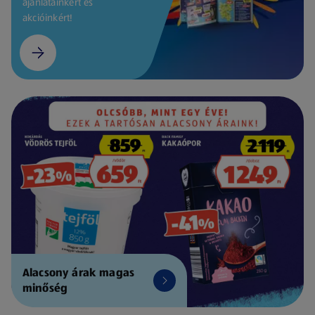
ajánlatainkért és
akcióinkért!
Alacsony árak magas
minőség