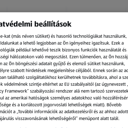
tvédelmi beállítások
e-kat (más néven sütiket) és hasonló technológiákat használunk,
dalunkat a lehető legjobban az Ön igényeihez igazítsuk.
Ezek a
ológiák például lehetővé teszik bizonyos funkciók használatát és 
Amíg a készlet tart
Amíg a készlet tart
ségi hálózatokon való megosztást. Ezen túlmenően, az Ön hozzáj
XXL
XXL
n az Ön böngészési adatait gyűjtő és elemző sütiket használunk,
ACTIMEL
O.B.
lyre szabott hirdetések megjelenítése céljából. Ennek során az a
Actimel joghurtital, 8
Procomfort tampon,
an található szolgáltatókhoz kerülhetnek továbbításra, ahol a s
palack
64 darab
k védelmének szintje eltérhet az EU szabályaitól (az úgynevezett 
0,8 kg
64 darabonként
(1 186,25 Ft/1 kg)
(59,36 Ft/1 darabonként)
cy Framework” szabályozási rendszer alá nem tartozó szervezete
ul az amerikai hatóságok személyes adatokhoz való hozzáférésé
949,00 Ft
3 799,00 Ft
ősége és a korlátozott jogorvoslati lehetőségek miatt). Bővebb
mációt a „További információk az adatkezelésről és az ahhoz adott
járulás visszavonásának lehetőségéről” menüpont alatt talál.