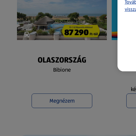
Továb
vissz
OLASZORSZÁG
N
Bibione
ké
Megnézem