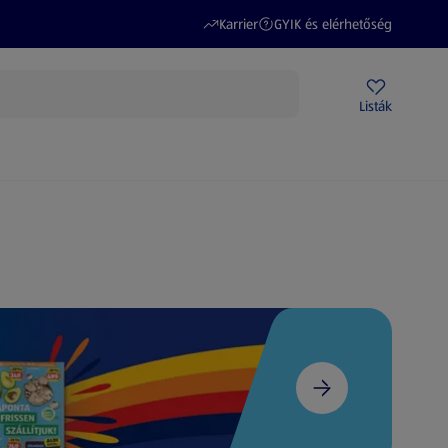
(új oldalon nyílik meg)
(új oldalon nyílik meg)
Karrier
GYIK és elérhetőség
Akciós újságok
ALDI Üzletek
Ajándékkártya
Szervizpont
Listák
DI-m