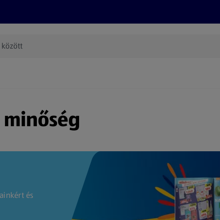
Termékeink
Online bevásárlás
Információk
Az én AL
(új oldalon nyílik meg)
s minőség
ainkért és