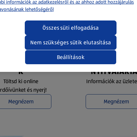
bi információk az adatkezelésről és az ahhoz adott hozzájárulás
avonásának lehetőségéről
Összes süti elfogadása
Nem szükséges sütik elutasítása
Beállítások
YEREMÉNYJÁTÉ
ÜZLETKERESŐ 
K
NYITVATART
Töltsd ki online
Információk az üzlete
rdőívünket és nyerj!
Megnézem
Megnézem