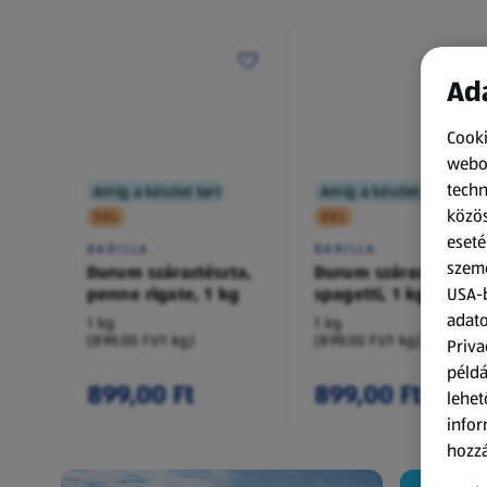
Ada
Cooki
webol
techn
Amíg a készlet tart
Amíg a készlet tart
közös
XXL
XXL
eseté
BARILLA
BARILLA
szemé
Durum száraztészta,
Durum száraztészta,
penne rigate, 1 kg
spagetti, 1 kg
USA-b
adato
1 kg
1 kg
(899,00 Ft/1 kg)
(899,00 Ft/1 kg)
Priva
példá
899,00 Ft
899,00 Ft
lehet
infor
hozzá