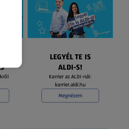
ÉS
LEGYÉL TE IS
ÁS
ALDI-S!
kről
Karrier az ALDI-nál:
karrier.aldi.hu
Megnézem