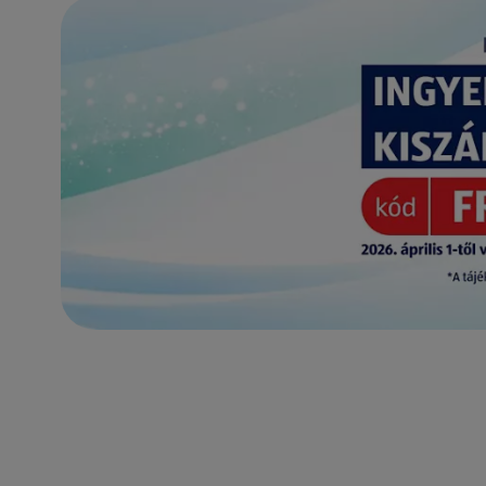
(új oldalon nyílik meg)