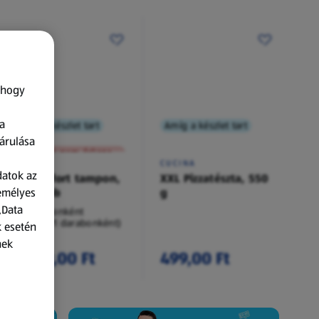
 hogy
a
Amíg a készlet tart
Amíg a készlet tart
XXL
árulása
A termék nem érkezett meg!
O.B.
CUCINA
datok az
Procomfort tampon,
XXL Pizzatészta, 550
zemélyes
54 darab
g
„Data
54 darabonként
(62,94 Ft/1 darabonként)
k esetén
nek
3 399,00 Ft
499,00 Ft