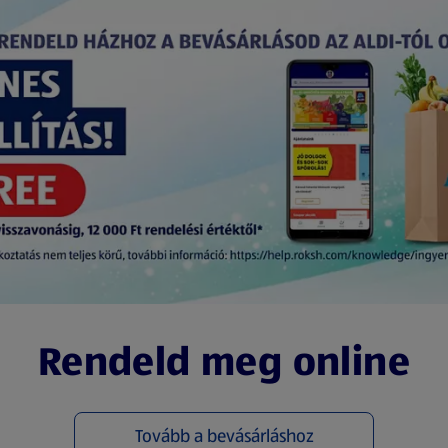
Rendeld meg online
Tovább a bevásárláshoz
(új oldalon nyílik meg)