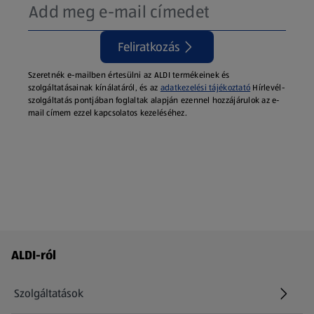
Feliratkozás
Szeretnék e-mailben értesülni az ALDI termékeinek és
szolgáltatásainak kínálatáról, és az
adatkezelési tájékoztató
Hírlevél-
szolgáltatás pontjában foglaltak alapján ezennel hozzájárulok az e-
mail címem ezzel kapcsolatos kezeléséhez.
Láblécmenü - további linkek
ALDI-ról
Szolgáltatások