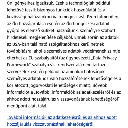
Ön igényeihez igazítsuk.
Ezek a technológiák például
lehetővé teszik bizonyos funkciók használatát és a
Fizetési lehetőségek
közösségi hálózatokon való megosztást. Ezen túlmenően,
az Ön hozzájárulása esetén az Ön böngészési adatait
ALDI utalványok
gyűjtő és elemző sütiket használunk, személyre szabott
hirdetések megjelenítése céljából. Ennek során az adatok
az USA-ban található szolgáltatókhoz kerülhetnek
Árcsökkentés
továbbításra, ahol a személyes adatok védelmének szintje
eltérhet az EU szabályaitól (az úgynevezett „Data Privacy
Adattörlő alkalmazás
Framework” szabályozási rendszer alá nem tartozó
szervezetek esetén például az amerikai hatóságok
Szervizpont
személyes adatokhoz való hozzáférésének lehetősége és a
(új oldalon nyílik meg)
korlátozott jogorvoslati lehetőségek miatt). Bővebb
információt a „További információk az adatkezelésről és az
Fedezz fel minket az interneten!
ahhoz adott hozzájárulás visszavonásának lehetőségéről”
menüpont alatt talál.
Töltsd le az ALDI Magyarország applikációt!
További információk az adatkezelésről és az ahhoz adott
hozzájárulás visszavonásának lehetőségéről