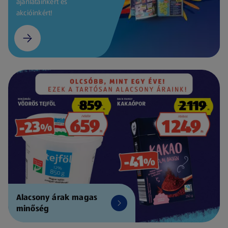
ajánlatainkért és
akcióinkért!
Alacsony árak magas
minőség