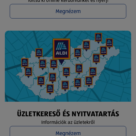
Töltsd ki online kérdőívünket és nyerj!
Megnézem
ÜZLETKERESŐ ÉS NYITVATARTÁS
Információk az üzletekről
Megnézem