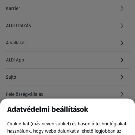
Karrier
(új oldalon nyílik meg)
ALDI UTAZÁS
(új oldalon nyílik meg)
A vállalat
ALDI App
Sajtó
Felelősségvállalás
Adatvédelmi beállítások
Információk
Cookie-kat (más néven sütiket) és hasonló technológiákat
Kérdőív
használunk, hogy weboldalunkat a lehető legjobban az