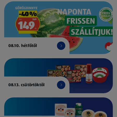
08.10. hétfőtől
08.13. csütörtöktől