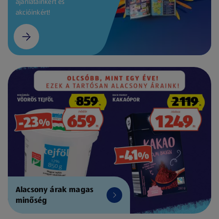
ajánlatainkért és
akcióinkért!
Alacsony árak magas
minőség