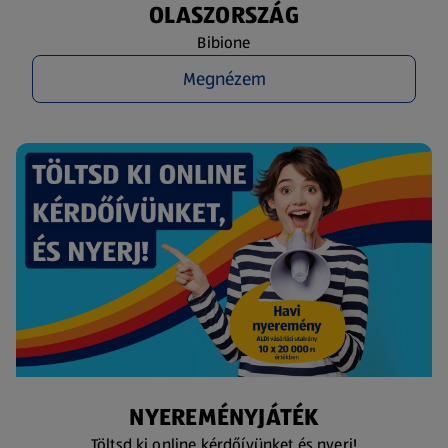
OLASZORSZÁG
Bibione
Megnézem
NYEREMÉNYJÁTÉK
Töltsd ki online kérdőívünket és nyerj!