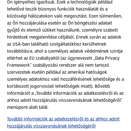
Ön igényeihez igazítsuk.
Ezek a technológiák például
lehetővé teszik bizonyos funkciók használatát és a
Fizetési lehetőségek
közösségi hálózatokon való megosztást. Ezen túlmenően,
az Ön hozzájárulása esetén az Ön böngészési adatait
ALDI utalványok
gyűjtő és elemző sütiket használunk, személyre szabott
hirdetések megjelenítése céljából. Ennek során az adatok
az USA-ban található szolgáltatókhoz kerülhetnek
Árcsökkentés
továbbításra, ahol a személyes adatok védelmének szintje
eltérhet az EU szabályaitól (az úgynevezett „Data Privacy
Adattörlő alkalmazás
Framework” szabályozási rendszer alá nem tartozó
szervezetek esetén például az amerikai hatóságok
Szervizpont
személyes adatokhoz való hozzáférésének lehetősége és a
(új oldalon nyílik meg)
korlátozott jogorvoslati lehetőségek miatt). Bővebb
információt a „További információk az adatkezelésről és az
Fedezz fel minket az interneten!
ahhoz adott hozzájárulás visszavonásának lehetőségéről”
menüpont alatt talál.
Töltsd le az ALDI Magyarország applikációt!
További információk az adatkezelésről és az ahhoz adott
hozzájárulás visszavonásának lehetőségéről