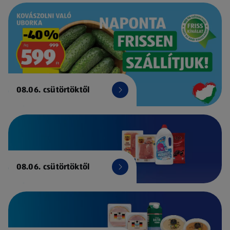
08.06. csütörtöktől
08.06. csütörtöktől