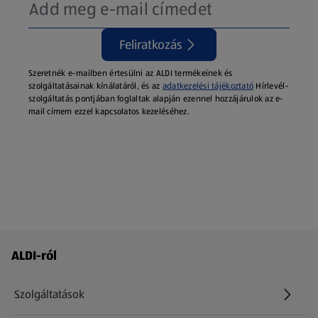
Feliratkozás
Szeretnék e-mailben értesülni az ALDI termékeinek és
szolgáltatásainak kínálatáról, és az
adatkezelési tájékoztató
Hírlevél-
szolgáltatás pontjában foglaltak alapján ezennel hozzájárulok az e-
mail címem ezzel kapcsolatos kezeléséhez.
Láblécmenü - további linkek
ALDI-ról
Szolgáltatások