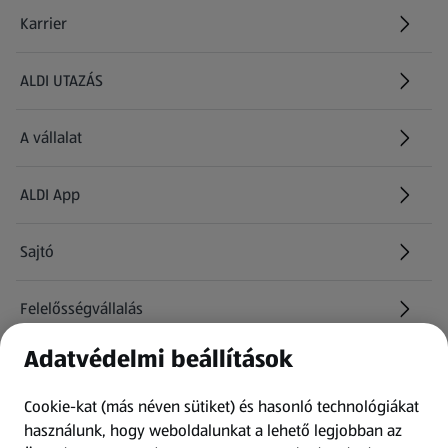
Karrier
(új oldalon nyílik meg)
ALDI UTAZÁS
(új oldalon nyílik meg)
A vállalat
ALDI App
Sajtó
Felelősségvállalás
Adatvédelmi beállítások
Információk
Cookie-kat (más néven sütiket) és hasonló technológiákat
Kérdőív
használunk, hogy weboldalunkat a lehető legjobban az