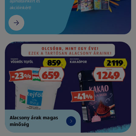
ajánlatainkért és
akcióinkért!
Alacsony árak magas
minőség