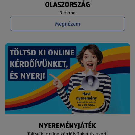
OLASZORSZÁG
Bibione
Megnézem
NYEREMÉNYJÁTÉK
Töltsd ki online kérdőívünket és nyerj!