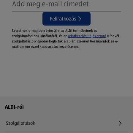
Feliratkozás
Szeretnék e-mailben értesülni az ALDI termékeinek és
szolgáltatásainak kínálatáról, és az
adatkezelési tájékoztató
Hírlevél-
szolgáltatás pontjában foglaltak alapján ezennel hozzájárulok az e-
mail címem ezzel kapcsolatos kezeléséhez.
Láblécmenü - további linkek
ALDI-ról
Szolgáltatások