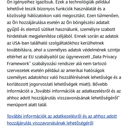
Ön igényeihez igazítsuk.
Ezek a technológiák például
lehetővé teszik bizonyos funkciók használatát és a
Fizetési lehetőségek
közösségi hálózatokon való megosztást. Ezen túlmenően,
az Ön hozzájárulása esetén az Ön böngészési adatait
ALDI utalványok
gyűjtő és elemző sütiket használunk, személyre szabott
hirdetések megjelenítése céljából. Ennek során az adatok
az USA-ban található szolgáltatókhoz kerülhetnek
Árcsökkentés
továbbításra, ahol a személyes adatok védelmének szintje
eltérhet az EU szabályaitól (az úgynevezett „Data Privacy
Adattörlő alkalmazás
Framework” szabályozási rendszer alá nem tartozó
szervezetek esetén például az amerikai hatóságok
Szervizpont
személyes adatokhoz való hozzáférésének lehetősége és a
(új oldalon nyílik meg)
korlátozott jogorvoslati lehetőségek miatt). Bővebb
információt a „További információk az adatkezelésről és az
Fedezz fel minket az interneten!
ahhoz adott hozzájárulás visszavonásának lehetőségéről”
menüpont alatt talál.
Töltsd le az ALDI Magyarország applikációt!
További információk az adatkezelésről és az ahhoz adott
hozzájárulás visszavonásának lehetőségéről