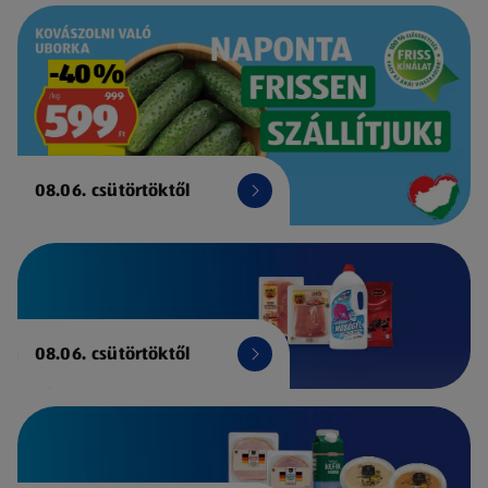
08.06. csütörtöktől
08.06. csütörtöktől