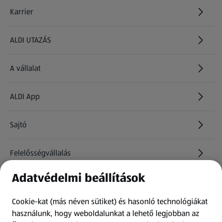
Karrier
(új oldalon nyílik meg)
ALDI UTAZÁS
(új oldalon nyílik meg)
A vállalat
ALDI App
Sajtó
Felelősségvállalás
Adatvédelmi beállítások
Információk
Cookie-kat (más néven sütiket) és hasonló technológiákat
Kérdőív
használunk, hogy weboldalunkat a lehető legjobban az