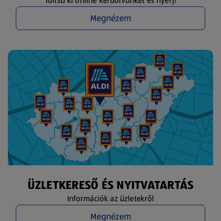
Töltsd ki online kérdőívünket és nyerj!
Megnézem
ÜZLETKERESŐ ÉS NYITVATARTÁS
Információk az üzletekről
Megnézem