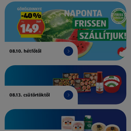
08.10. hétfőtől
08.13. csütörtöktől