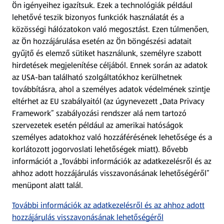
Ön igényeihez igazítsuk.
Ezek a technológiák például
lehetővé teszik bizonyos funkciók használatát és a
Fizetési lehetőségek
közösségi hálózatokon való megosztást. Ezen túlmenően,
az Ön hozzájárulása esetén az Ön böngészési adatait
ALDI utalványok
gyűjtő és elemző sütiket használunk, személyre szabott
hirdetések megjelenítése céljából. Ennek során az adatok
az USA-ban található szolgáltatókhoz kerülhetnek
Árcsökkentés
továbbításra, ahol a személyes adatok védelmének szintje
eltérhet az EU szabályaitól (az úgynevezett „Data Privacy
Adattörlő alkalmazás
Framework” szabályozási rendszer alá nem tartozó
szervezetek esetén például az amerikai hatóságok
Szervizpont
személyes adatokhoz való hozzáférésének lehetősége és a
(új oldalon nyílik meg)
korlátozott jogorvoslati lehetőségek miatt). Bővebb
információt a „További információk az adatkezelésről és az
Fedezz fel minket az interneten!
ahhoz adott hozzájárulás visszavonásának lehetőségéről”
menüpont alatt talál.
Töltsd le az ALDI Magyarország applikációt!
További információk az adatkezelésről és az ahhoz adott
hozzájárulás visszavonásának lehetőségéről