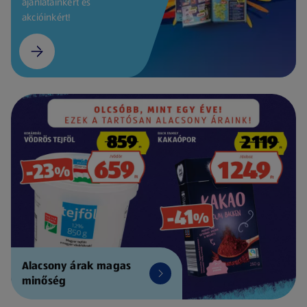
ajánlatainkért és
akcióinkért!
Alacsony árak magas
minőség