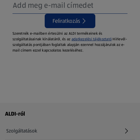
Feliratkozás
Szeretnék e-mailben értesülni az ALDI termékeinek és
szolgáltatásainak kínálatáról, és az
adatkezelési tájékoztató
Hírlevél-
szolgáltatás pontjában foglaltak alapján ezennel hozzájárulok az e-
mail címem ezzel kapcsolatos kezeléséhez.
Láblécmenü - további linkek
ALDI-ról
Szolgáltatások