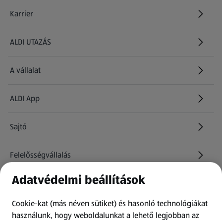
Karrier
(új oldalon nyílik meg)
ALDI UTAZÁS
(új oldalon nyílik meg)
A vállalat
ALDI App
Sajtó
Felelősségvállalás
Adatvédelmi beállítások
Információk
Cookie-kat (más néven sütiket) és hasonló technológiákat
Kérdőív
használunk, hogy weboldalunkat a lehető legjobban az