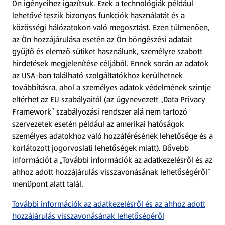
Ön igényeihez igazítsuk.
Ezek a technológiák például
lehetővé teszik bizonyos funkciók használatát és a
Fizetési lehetőségek
közösségi hálózatokon való megosztást. Ezen túlmenően,
az Ön hozzájárulása esetén az Ön böngészési adatait
ALDI utalványok
gyűjtő és elemző sütiket használunk, személyre szabott
hirdetések megjelenítése céljából. Ennek során az adatok
az USA-ban található szolgáltatókhoz kerülhetnek
Árcsökkentés
továbbításra, ahol a személyes adatok védelmének szintje
eltérhet az EU szabályaitól (az úgynevezett „Data Privacy
Adattörlő alkalmazás
Framework” szabályozási rendszer alá nem tartozó
szervezetek esetén például az amerikai hatóságok
Szervizpont
személyes adatokhoz való hozzáférésének lehetősége és a
(új oldalon nyílik meg)
korlátozott jogorvoslati lehetőségek miatt). Bővebb
információt a „További információk az adatkezelésről és az
Fedezz fel minket az interneten!
ahhoz adott hozzájárulás visszavonásának lehetőségéről”
menüpont alatt talál.
Töltsd le az ALDI Magyarország applikációt!
További információk az adatkezelésről és az ahhoz adott
hozzájárulás visszavonásának lehetőségéről