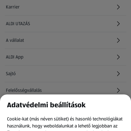
Karrier
(új oldalon nyílik meg)
ALDI UTAZÁS
(új oldalon nyílik meg)
A vállalat
ALDI App
Sajtó
Felelősségvállalás
Adatvédelmi beállítások
Információk
Cookie-kat (más néven sütiket) és hasonló technológiákat
Kérdőív
használunk, hogy weboldalunkat a lehető legjobban az