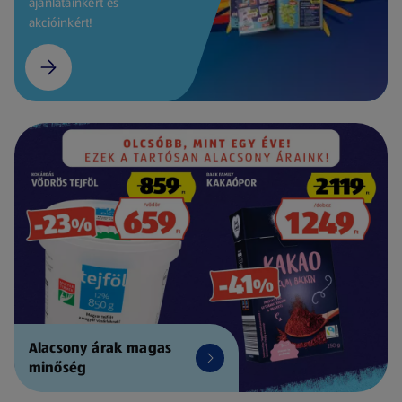
ajánlatainkért és
akcióinkért!
Alacsony árak magas
minőség