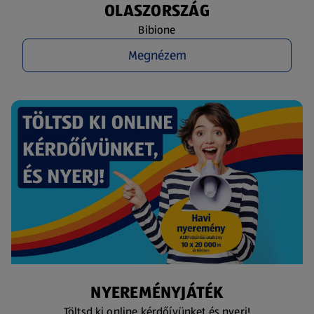
OLASZORSZÁG
Bibione
Megnézem
NYEREMÉNYJÁTÉK
Töltsd ki online kérdőívünket és nyerj!