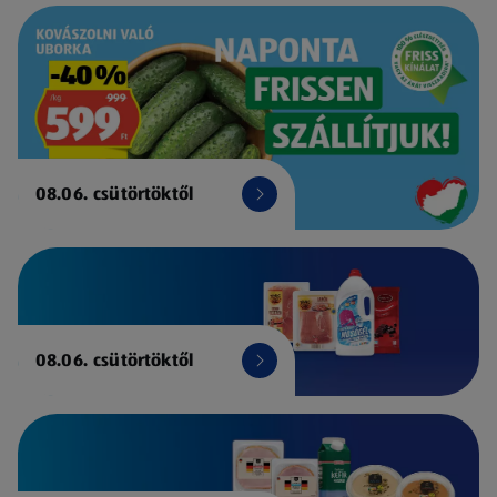
08.06. csütörtöktől
08.06. csütörtöktől