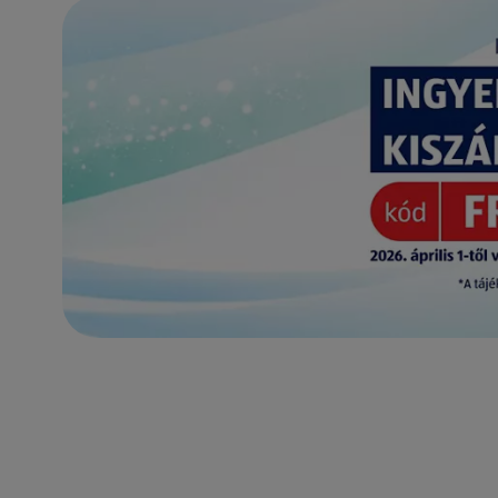
(új oldalon nyílik meg)