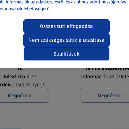
bi információk az adatkezelésről és az ahhoz adott hozzájárulás
avonásának lehetőségéről
Összes süti elfogadása
Nem szükséges sütik elutasítása
Beállítások
YEREMÉNYJÁTÉ
ÜZLETKERESŐ 
K
NYITVATART
Töltsd ki online
Információk az üzlete
rdőívünket és nyerj!
Megnézem
Megnézem