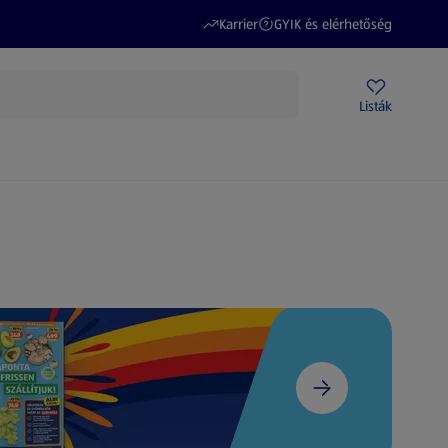
(új oldalon nyílik meg)
(új oldalon nyílik meg)
Karrier
GYIK és elérhetőség
Akciós újságok
ALDI Üzletek
Ajándékkártya
Szervizpont
Listák
DI-m