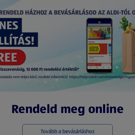
Rendeld meg online
Tovább a bevásárláshoz
(új oldalon nyílik meg)