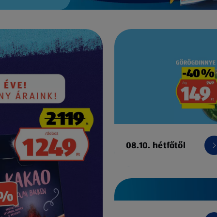
08.10. hétfőtől