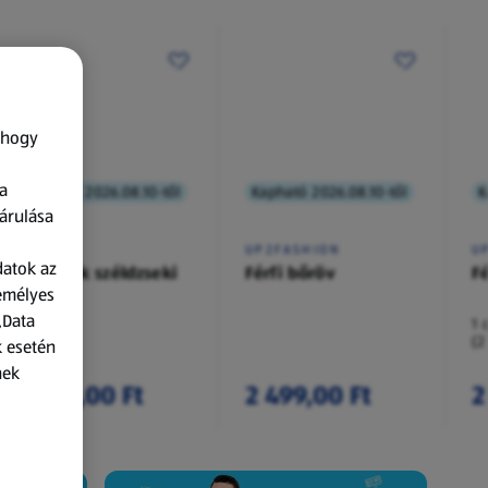
 hogy
a
Kapható 2026.08.10-től
Kapható 2026.08.10-től
K
árulása
UP2FASHION
U
datok az
Gyermek széldzseki
Férfi bőröv
F
zemélyes
„Data
1 
(2
k esetén
da
nek
2 799,00 Ft
2 499,00 Ft
2