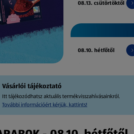
08.13. csütörtöktől
08.10. hétfőtől
Vásárlói tájékoztató
Itt tájékozódhatsz aktuális termékvisszahívásainkról.
További információért kérjük, kattints!
ABOK - 08.10. hétfőtől