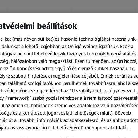
tvédelmi beállítások
e-kat (más néven sütiket) és hasonló technológiákat használunk,
dalunkat a lehető legjobban az Ön igényeihez igazítsuk.
Ezek a
ológiák például lehetővé teszik bizonyos funkciók használatát és 
Kapható 2026.08.10-től
Kapható 2026.08.10-től
ségi hálózatokon való megosztást. Ezen túlmenően, az Ön hozzáj
n az Ön böngészési adatait gyűjtő és elemző sütiket használunk,
UP2FASHION MEN
UP2FASHION WOMEN
lyre szabott hirdetések megjelenítése céljából. Ennek során az a
Férfi pizsama
Női kötött kardigán
an található szolgáltatókhoz kerülhetnek továbbításra, ahol a s
k védelmének szintje eltérhet az EU szabályaitól (az úgynevezett 
1 SOF
1 darabonként
(1 999,00 Ft/1 SOF)
(2 799,00 Ft/1
cy Framework” szabályozási rendszer alá nem tartozó szervezete
darabonként)
ul az amerikai hatóságok személyes adatokhoz való hozzáférésé
1 999,00 Ft
2 799,00 Ft
ősége és a korlátozott jogorvoslati lehetőségek miatt). Bővebb
mációt a „További információk az adatkezelésről és az ahhoz adott
járulás visszavonásának lehetőségéről” menüpont alatt talál.