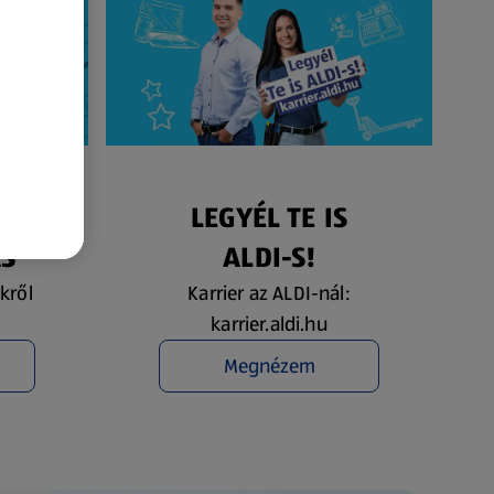
ÉS
LEGYÉL TE IS
ÁS
ALDI-S!
kről
Karrier az ALDI-nál:
karrier.aldi.hu
Megnézem