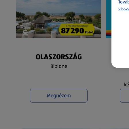
Továb
vissz
OLASZORSZÁG
N
Bibione
ké
Megnézem