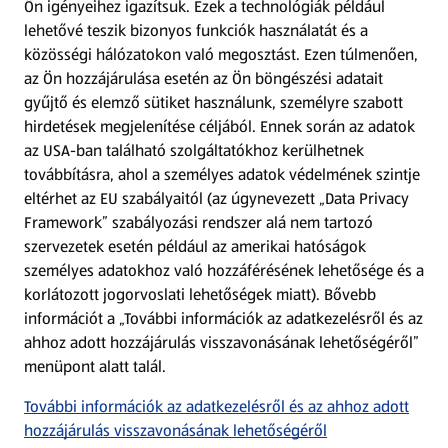
Ön igényeihez igazítsuk.
Ezek a technológiák például
lehetővé teszik bizonyos funkciók használatát és a
Fizetési lehetőségek
közösségi hálózatokon való megosztást. Ezen túlmenően,
az Ön hozzájárulása esetén az Ön böngészési adatait
ALDI utalványok
gyűjtő és elemző sütiket használunk, személyre szabott
hirdetések megjelenítése céljából. Ennek során az adatok
az USA-ban található szolgáltatókhoz kerülhetnek
Árcsökkentés
továbbításra, ahol a személyes adatok védelmének szintje
eltérhet az EU szabályaitól (az úgynevezett „Data Privacy
Adattörlő alkalmazás
Framework” szabályozási rendszer alá nem tartozó
szervezetek esetén például az amerikai hatóságok
Szervizpont
személyes adatokhoz való hozzáférésének lehetősége és a
(új oldalon nyílik meg)
korlátozott jogorvoslati lehetőségek miatt). Bővebb
információt a „További információk az adatkezelésről és az
Fedezz fel minket az interneten!
ahhoz adott hozzájárulás visszavonásának lehetőségéről”
menüpont alatt talál.
Töltsd le az ALDI Magyarország applikációt!
További információk az adatkezelésről és az ahhoz adott
hozzájárulás visszavonásának lehetőségéről