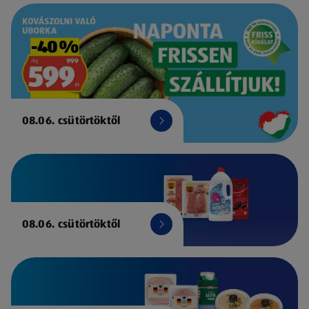
08.06. csütörtöktől
08.06. csütörtöktől