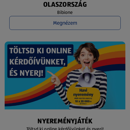
OLASZORSZÁG
Bibione
Megnézem
NYEREMÉNYJÁTÉK
Töltsd ki online kérdőívünket és nyerj!