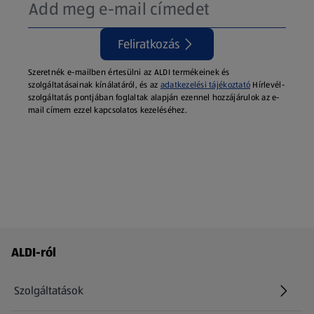
Feliratkozás
Szeretnék e-mailben értesülni az ALDI termékeinek és
szolgáltatásainak kínálatáról, és az
adatkezelési tájékoztató
Hírlevél-
szolgáltatás pontjában foglaltak alapján ezennel hozzájárulok az e-
mail címem ezzel kapcsolatos kezeléséhez.
Láblécmenü - további linkek
ALDI-ról
Szolgáltatások