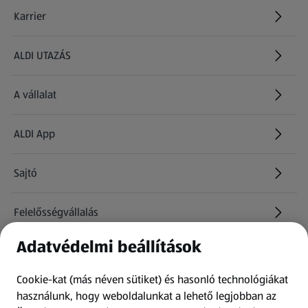
Karrier
(új oldalon nyílik meg)
ALDI UTAZÁS
(új oldalon nyílik meg)
A vállalat
ALDI App
Sajtó
Felelősségvállalás
Adatvédelmi beállítások
Információk
Cookie-kat (más néven sütiket) és hasonló technológiákat
Kérdőív
használunk, hogy weboldalunkat a lehető legjobban az