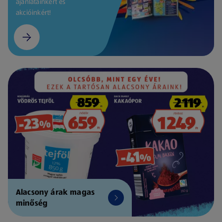
ajánlatainkért és
akcióinkért!
Alacsony árak magas
minőség