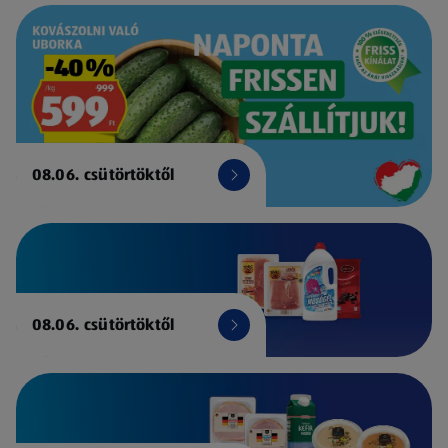
08.06. csütörtöktől
08.06. csütörtöktől