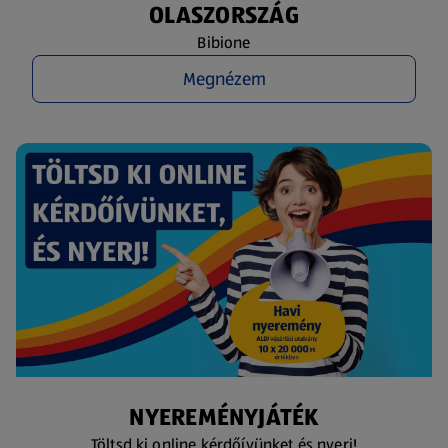
OLASZORSZÁG
Bibione
Megnézem
NYEREMÉNYJÁTÉK
Töltsd ki online kérdőívünket és nyerj!