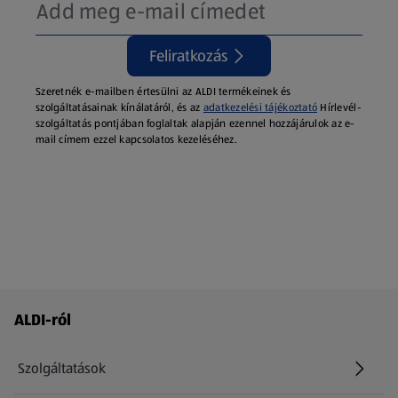
Feliratkozás
Szeretnék e-mailben értesülni az ALDI termékeinek és
szolgáltatásainak kínálatáról, és az
adatkezelési tájékoztató
Hírlevél-
szolgáltatás pontjában foglaltak alapján ezennel hozzájárulok az e-
mail címem ezzel kapcsolatos kezeléséhez.
Láblécmenü - további linkek
ALDI-ról
Szolgáltatások