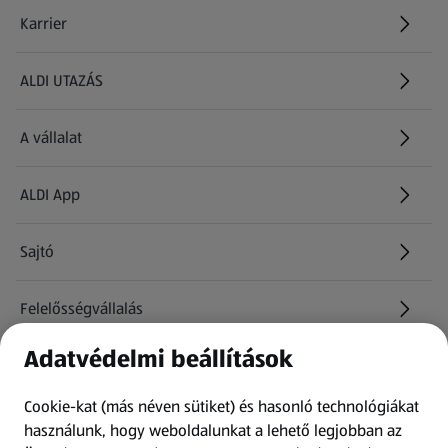
Karrier
(új oldalon nyílik meg)
ALDI UTAZÁS
(új oldalon nyílik meg)
A vállalat
ALDI App
Sajtó
Felelősségvállalás
Adatvédelmi beállítások
Információk
Cookie-kat (más néven sütiket) és hasonló technológiákat
Kérdőív
használunk, hogy weboldalunkat a lehető legjobban az