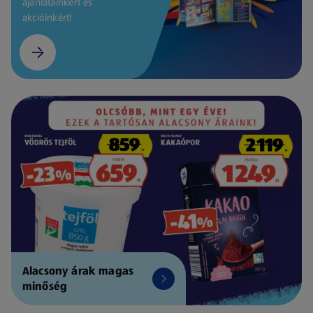
ajánlatainkért és
akcióinkért!
Alacsony árak magas
minőség