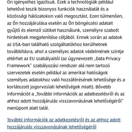
Ön igényeihez igazítsuk.
Ezek a technológiák például
lehetővé teszik bizonyos funkciók használatát és a
Fizetési lehetőségek
közösségi hálózatokon való megosztást. Ezen túlmenően,
az Ön hozzájárulása esetén az Ön böngészési adatait
ALDI utalványok
gyűjtő és elemző sütiket használunk, személyre szabott
hirdetések megjelenítése céljából. Ennek során az adatok
az USA-ban található szolgáltatókhoz kerülhetnek
Árcsökkentés
továbbításra, ahol a személyes adatok védelmének szintje
eltérhet az EU szabályaitól (az úgynevezett „Data Privacy
Adattörlő alkalmazás
Framework” szabályozási rendszer alá nem tartozó
szervezetek esetén például az amerikai hatóságok
Szervizpont
személyes adatokhoz való hozzáférésének lehetősége és a
(új oldalon nyílik meg)
korlátozott jogorvoslati lehetőségek miatt). Bővebb
információt a „További információk az adatkezelésről és az
Fedezz fel minket az interneten!
ahhoz adott hozzájárulás visszavonásának lehetőségéről”
menüpont alatt talál.
Töltsd le az ALDI Magyarország applikációt!
További információk az adatkezelésről és az ahhoz adott
hozzájárulás visszavonásának lehetőségéről