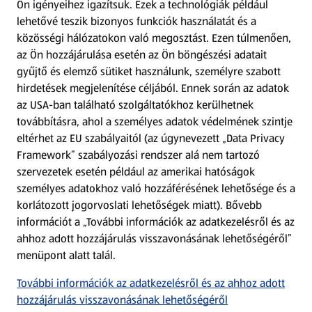
Ön igényeihez igazítsuk.
Ezek a technológiák például
lehetővé teszik bizonyos funkciók használatát és a
Fizetési lehetőségek
közösségi hálózatokon való megosztást. Ezen túlmenően,
az Ön hozzájárulása esetén az Ön böngészési adatait
ALDI utalványok
gyűjtő és elemző sütiket használunk, személyre szabott
hirdetések megjelenítése céljából. Ennek során az adatok
az USA-ban található szolgáltatókhoz kerülhetnek
Árcsökkentés
továbbításra, ahol a személyes adatok védelmének szintje
eltérhet az EU szabályaitól (az úgynevezett „Data Privacy
Adattörlő alkalmazás
Framework” szabályozási rendszer alá nem tartozó
szervezetek esetén például az amerikai hatóságok
Szervizpont
személyes adatokhoz való hozzáférésének lehetősége és a
(új oldalon nyílik meg)
korlátozott jogorvoslati lehetőségek miatt). Bővebb
információt a „További információk az adatkezelésről és az
Fedezz fel minket az interneten!
ahhoz adott hozzájárulás visszavonásának lehetőségéről”
menüpont alatt talál.
Töltsd le az ALDI Magyarország applikációt!
További információk az adatkezelésről és az ahhoz adott
hozzájárulás visszavonásának lehetőségéről