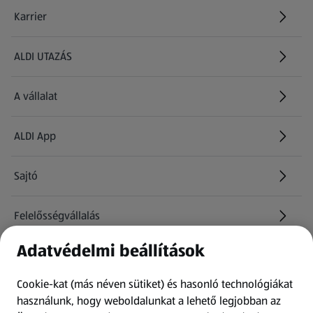
Karrier
(új oldalon nyílik meg)
ALDI UTAZÁS
(új oldalon nyílik meg)
A vállalat
ALDI App
Sajtó
Felelősségvállalás
Adatvédelmi beállítások
Információk
Cookie-kat (más néven sütiket) és hasonló technológiákat
Kérdőív
használunk, hogy weboldalunkat a lehető legjobban az