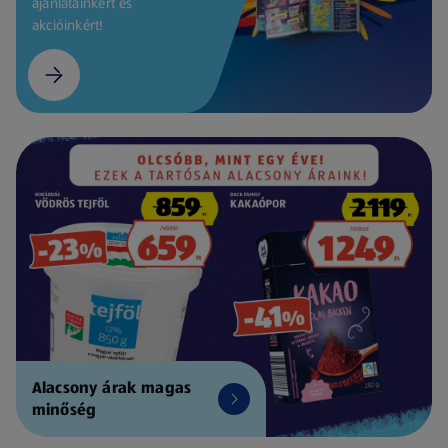
ajánlatainkért és
akcióinkért!
Alacsony árak magas
minőség