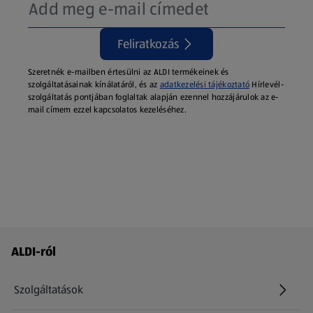
Feliratkozás
Szeretnék e-mailben értesülni az ALDI termékeinek és
szolgáltatásainak kínálatáról, és az
adatkezelési tájékoztató
Hírlevél-
szolgáltatás pontjában foglaltak alapján ezennel hozzájárulok az e-
mail címem ezzel kapcsolatos kezeléséhez.
Láblécmenü - további linkek
ALDI-ról
Szolgáltatások