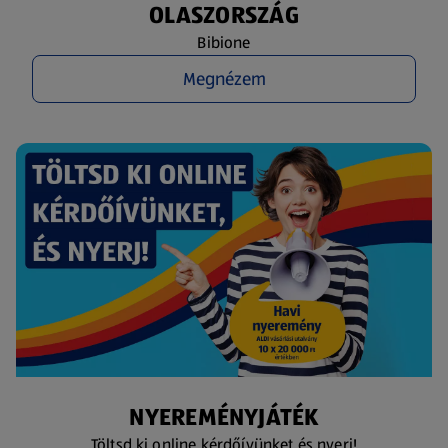
OLASZORSZÁG
Bibione
Megnézem
NYEREMÉNYJÁTÉK
Töltsd ki online kérdőívünket és nyerj!