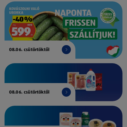
08.06. csütörtöktől
08.06. csütörtöktől