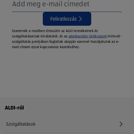
Feliratkozás
Szeretnék e-mailben értesülni az ALDI termékeinek és
szolgáltatásainak kínálatáról, és az
adatkezelési tájékoztató
Hírlevél-
szolgáltatás pontjában foglaltak alapján ezennel hozzájárulok az e-
mail címem ezzel kapcsolatos kezeléséhez.
Láblécmenü - további linkek
ALDI-ról
Szolgáltatások