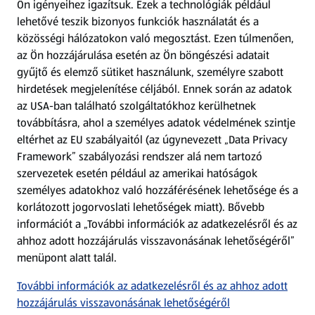
Ön igényeihez igazítsuk.
Ezek a technológiák például
lehetővé teszik bizonyos funkciók használatát és a
Fizetési lehetőségek
közösségi hálózatokon való megosztást. Ezen túlmenően,
az Ön hozzájárulása esetén az Ön böngészési adatait
ALDI utalványok
gyűjtő és elemző sütiket használunk, személyre szabott
hirdetések megjelenítése céljából. Ennek során az adatok
az USA-ban található szolgáltatókhoz kerülhetnek
Árcsökkentés
továbbításra, ahol a személyes adatok védelmének szintje
eltérhet az EU szabályaitól (az úgynevezett „Data Privacy
Adattörlő alkalmazás
Framework” szabályozási rendszer alá nem tartozó
szervezetek esetén például az amerikai hatóságok
Szervizpont
személyes adatokhoz való hozzáférésének lehetősége és a
(új oldalon nyílik meg)
korlátozott jogorvoslati lehetőségek miatt). Bővebb
információt a „További információk az adatkezelésről és az
Fedezz fel minket az interneten!
ahhoz adott hozzájárulás visszavonásának lehetőségéről”
menüpont alatt talál.
Töltsd le az ALDI Magyarország applikációt!
További információk az adatkezelésről és az ahhoz adott
hozzájárulás visszavonásának lehetőségéről