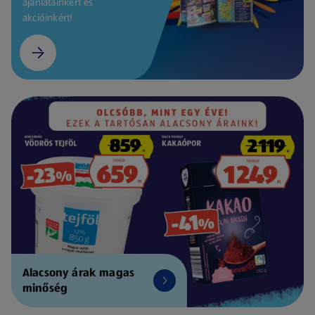
ajánlatainkért és
akcióinkért!
Alacsony árak magas
minőség