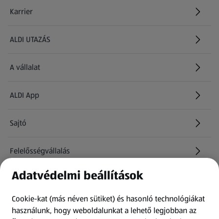
Karrier
(új oldalon nyílik meg)
ALDI UTAZÁS
(új oldalon nyílik meg)
A vállalat
ALDI App
Sajtó
Felelősségvállalás
Adatvédelmi beállítások
Információk
Cookie-kat (más néven sütiket) és hasonló technológiákat
Kérdőív
használunk, hogy weboldalunkat a lehető legjobban az