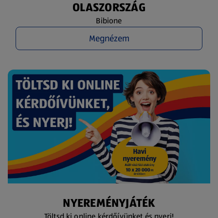
OLASZORSZÁG
Bibione
Megnézem
NYEREMÉNYJÁTÉK
Töltsd ki online kérdőívünket és nyerj!