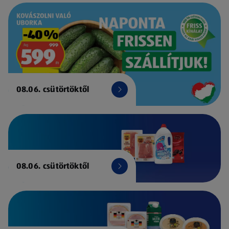
08.06. csütörtöktől
08.06. csütörtöktől