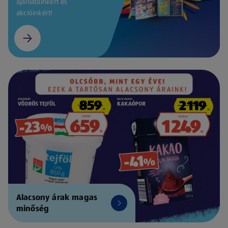
ajánlatainkért és
akcióinkért!
Alacsony árak magas
minőség