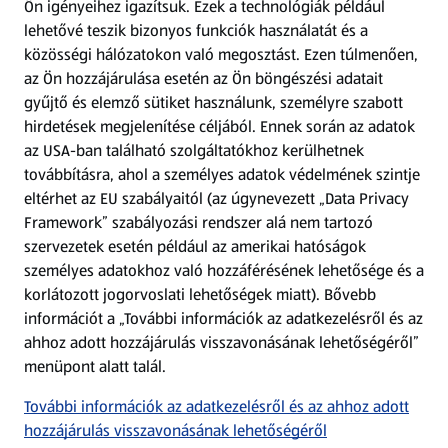
Ön igényeihez igazítsuk.
Ezek a technológiák például
lehetővé teszik bizonyos funkciók használatát és a
Fizetési lehetőségek
közösségi hálózatokon való megosztást. Ezen túlmenően,
az Ön hozzájárulása esetén az Ön böngészési adatait
ALDI utalványok
gyűjtő és elemző sütiket használunk, személyre szabott
hirdetések megjelenítése céljából. Ennek során az adatok
az USA-ban található szolgáltatókhoz kerülhetnek
Árcsökkentés
továbbításra, ahol a személyes adatok védelmének szintje
eltérhet az EU szabályaitól (az úgynevezett „Data Privacy
Adattörlő alkalmazás
Framework” szabályozási rendszer alá nem tartozó
szervezetek esetén például az amerikai hatóságok
Szervizpont
személyes adatokhoz való hozzáférésének lehetősége és a
(új oldalon nyílik meg)
korlátozott jogorvoslati lehetőségek miatt). Bővebb
információt a „További információk az adatkezelésről és az
Fedezz fel minket az interneten!
ahhoz adott hozzájárulás visszavonásának lehetőségéről”
menüpont alatt talál.
Töltsd le az ALDI Magyarország applikációt!
További információk az adatkezelésről és az ahhoz adott
hozzájárulás visszavonásának lehetőségéről