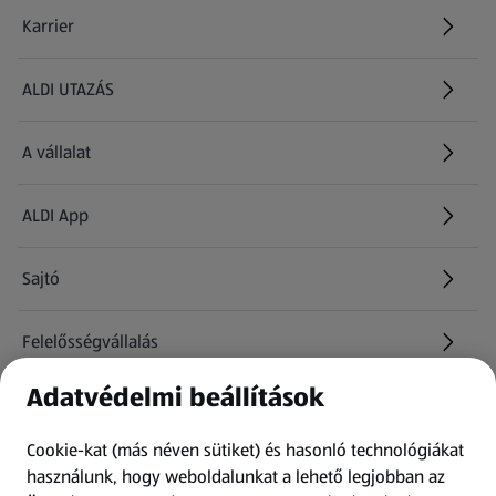
Karrier
(új oldalon nyílik meg)
ALDI UTAZÁS
(új oldalon nyílik meg)
A vállalat
ALDI App
Sajtó
Felelősségvállalás
Adatvédelmi beállítások
Információk
Cookie-kat (más néven sütiket) és hasonló technológiákat
Kérdőív
használunk, hogy weboldalunkat a lehető legjobban az