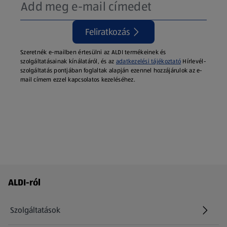
Feliratkozás
Szeretnék e-mailben értesülni az ALDI termékeinek és
szolgáltatásainak kínálatáról, és az
adatkezelési tájékoztató
Hírlevél-
szolgáltatás pontjában foglaltak alapján ezennel hozzájárulok az e-
mail címem ezzel kapcsolatos kezeléséhez.
Láblécmenü - további linkek
ALDI-ról
Szolgáltatások