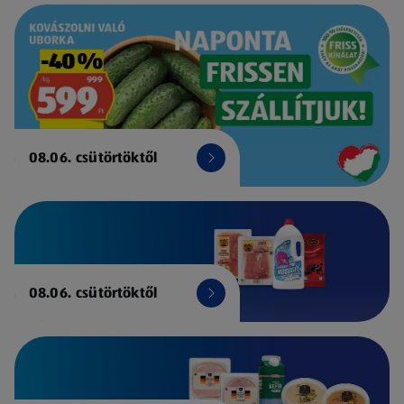
08.06. csütörtöktől
08.06. csütörtöktől