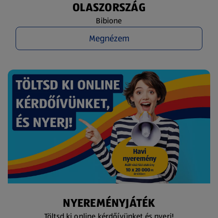
OLASZORSZÁG
Bibione
Megnézem
NYEREMÉNYJÁTÉK
Töltsd ki online kérdőívünket és nyerj!