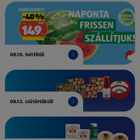
08.10. hétfőtől
08.13. csütörtöktől