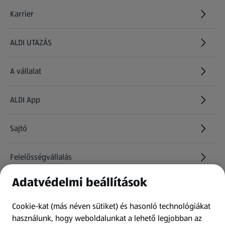
Karrier
(új oldalon nyílik meg)
ALDI UTAZÁS
(új oldalon nyílik meg)
A vállalat
ALDI App
Sajtó
Felelősségvállalás
Adatvédelmi beállítások
Információk
Cookie-kat (más néven sütiket) és hasonló technológiákat
Kérdőív
használunk, hogy weboldalunkat a lehető legjobban az