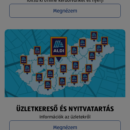
Töltsd ki online kérdőívünket és nyerj!
Megnézem
ÜZLETKERESŐ ÉS NYITVATARTÁS
Információk az üzletekről
Megnézem