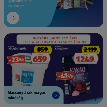
ajánlatainkért és
akcióinkért!
Alacsony árak magas
minőség