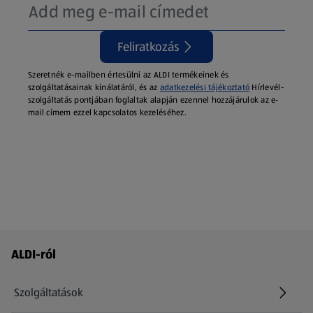
Feliratkozás
Szeretnék e-mailben értesülni az ALDI termékeinek és
szolgáltatásainak kínálatáról, és az
adatkezelési tájékoztató
Hírlevél-
szolgáltatás pontjában foglaltak alapján ezennel hozzájárulok az e-
mail címem ezzel kapcsolatos kezeléséhez.
Láblécmenü - további linkek
ALDI-ról
Szolgáltatások