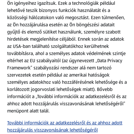
Ön igényeihez igazítsuk.
Ezek a technológiák például
lehetővé teszik bizonyos funkciók használatát és a
Fizetési lehetőségek
közösségi hálózatokon való megosztást. Ezen túlmenően,
az Ön hozzájárulása esetén az Ön böngészési adatait
ALDI utalványok
gyűjtő és elemző sütiket használunk, személyre szabott
hirdetések megjelenítése céljából. Ennek során az adatok
az USA-ban található szolgáltatókhoz kerülhetnek
Árcsökkentés
továbbításra, ahol a személyes adatok védelmének szintje
eltérhet az EU szabályaitól (az úgynevezett „Data Privacy
Adattörlő alkalmazás
Framework” szabályozási rendszer alá nem tartozó
szervezetek esetén például az amerikai hatóságok
Szervizpont
személyes adatokhoz való hozzáférésének lehetősége és a
(új oldalon nyílik meg)
korlátozott jogorvoslati lehetőségek miatt). Bővebb
információt a „További információk az adatkezelésről és az
Fedezz fel minket az interneten!
ahhoz adott hozzájárulás visszavonásának lehetőségéről”
menüpont alatt talál.
Töltsd le az ALDI Magyarország applikációt!
További információk az adatkezelésről és az ahhoz adott
hozzájárulás visszavonásának lehetőségéről