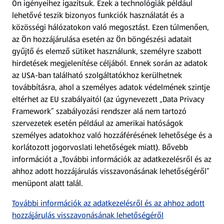
Ön igényeihez igazítsuk.
Ezek a technológiák például
lehetővé teszik bizonyos funkciók használatát és a
Fizetési lehetőségek
közösségi hálózatokon való megosztást. Ezen túlmenően,
az Ön hozzájárulása esetén az Ön böngészési adatait
ALDI utalványok
gyűjtő és elemző sütiket használunk, személyre szabott
hirdetések megjelenítése céljából. Ennek során az adatok
az USA-ban található szolgáltatókhoz kerülhetnek
Árcsökkentés
továbbításra, ahol a személyes adatok védelmének szintje
eltérhet az EU szabályaitól (az úgynevezett „Data Privacy
Adattörlő alkalmazás
Framework” szabályozási rendszer alá nem tartozó
szervezetek esetén például az amerikai hatóságok
Szervizpont
személyes adatokhoz való hozzáférésének lehetősége és a
(új oldalon nyílik meg)
korlátozott jogorvoslati lehetőségek miatt). Bővebb
információt a „További információk az adatkezelésről és az
Fedezz fel minket az interneten!
ahhoz adott hozzájárulás visszavonásának lehetőségéről”
menüpont alatt talál.
Töltsd le az ALDI Magyarország applikációt!
További információk az adatkezelésről és az ahhoz adott
hozzájárulás visszavonásának lehetőségéről