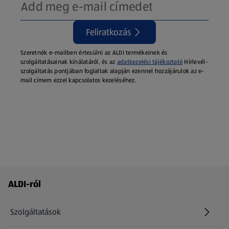
Feliratkozás
Szeretnék e-mailben értesülni az ALDI termékeinek és
szolgáltatásainak kínálatáról, és az
adatkezelési tájékoztató
Hírlevél-
szolgáltatás pontjában foglaltak alapján ezennel hozzájárulok az e-
mail címem ezzel kapcsolatos kezeléséhez.
Láblécmenü - további linkek
ALDI-ról
Szolgáltatások