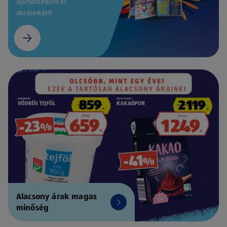
ajánlatainkért és
akcióinkért!
Alacsony árak magas
minőség