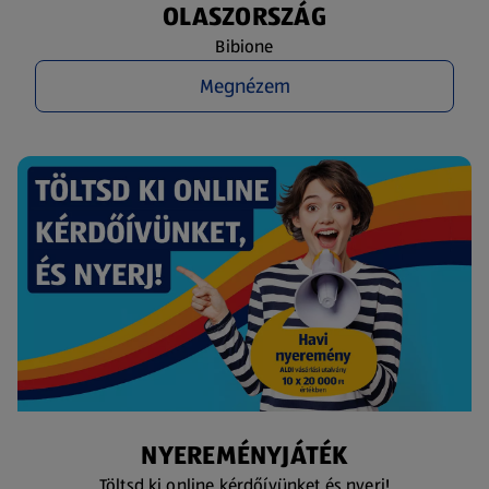
OLASZORSZÁG
Bibione
Megnézem
NYEREMÉNYJÁTÉK
Töltsd ki online kérdőívünket és nyerj!