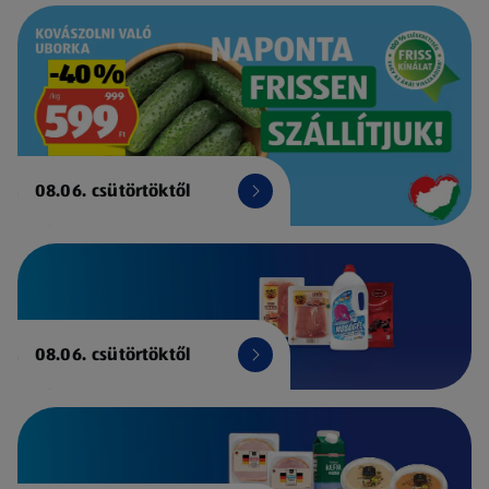
08.06. csütörtöktől
08.06. csütörtöktől