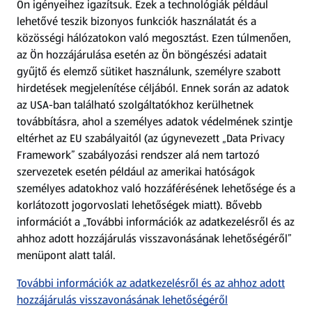
Ön igényeihez igazítsuk.
Ezek a technológiák például
lehetővé teszik bizonyos funkciók használatát és a
Fizetési lehetőségek
közösségi hálózatokon való megosztást. Ezen túlmenően,
az Ön hozzájárulása esetén az Ön böngészési adatait
ALDI utalványok
gyűjtő és elemző sütiket használunk, személyre szabott
hirdetések megjelenítése céljából. Ennek során az adatok
az USA-ban található szolgáltatókhoz kerülhetnek
Árcsökkentés
továbbításra, ahol a személyes adatok védelmének szintje
eltérhet az EU szabályaitól (az úgynevezett „Data Privacy
Adattörlő alkalmazás
Framework” szabályozási rendszer alá nem tartozó
szervezetek esetén például az amerikai hatóságok
Szervizpont
személyes adatokhoz való hozzáférésének lehetősége és a
(új oldalon nyílik meg)
korlátozott jogorvoslati lehetőségek miatt). Bővebb
információt a „További információk az adatkezelésről és az
Fedezz fel minket az interneten!
ahhoz adott hozzájárulás visszavonásának lehetőségéről”
menüpont alatt talál.
Töltsd le az ALDI Magyarország applikációt!
További információk az adatkezelésről és az ahhoz adott
hozzájárulás visszavonásának lehetőségéről