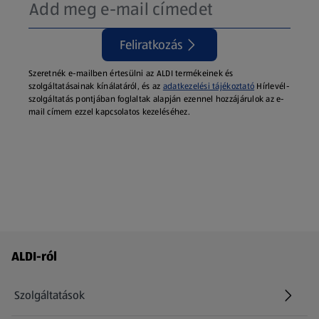
Feliratkozás
Szeretnék e-mailben értesülni az ALDI termékeinek és
szolgáltatásainak kínálatáról, és az
adatkezelési tájékoztató
Hírlevél-
szolgáltatás pontjában foglaltak alapján ezennel hozzájárulok az e-
mail címem ezzel kapcsolatos kezeléséhez.
Láblécmenü - további linkek
ALDI-ról
Szolgáltatások