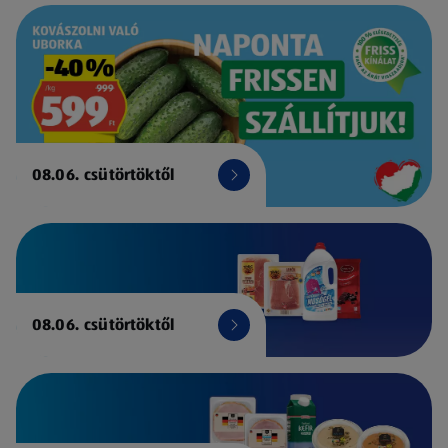
08.06. csütörtöktől
08.06. csütörtöktől