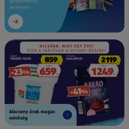
ajánlatainkért és
akcióinkért!
Alacsony árak magas
minőség