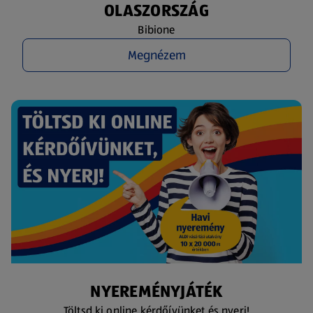
OLASZORSZÁG
Bibione
Megnézem
NYEREMÉNYJÁTÉK
Töltsd ki online kérdőívünket és nyerj!