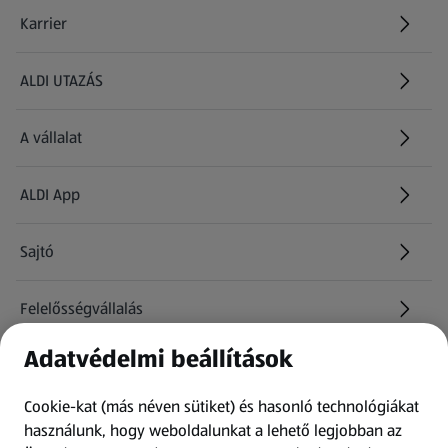
Karrier
(új oldalon nyílik meg)
ALDI UTAZÁS
(új oldalon nyílik meg)
A vállalat
ALDI App
Sajtó
Felelősségvállalás
Adatvédelmi beállítások
Információk
Cookie-kat (más néven sütiket) és hasonló technológiákat
Kérdőív
használunk, hogy weboldalunkat a lehető legjobban az