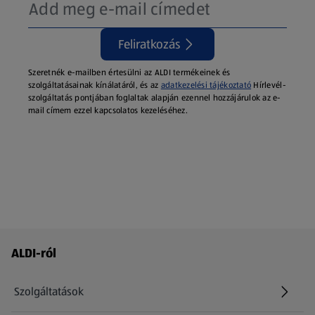
Feliratkozás
Szeretnék e-mailben értesülni az ALDI termékeinek és
szolgáltatásainak kínálatáról, és az
adatkezelési tájékoztató
Hírlevél-
szolgáltatás pontjában foglaltak alapján ezennel hozzájárulok az e-
mail címem ezzel kapcsolatos kezeléséhez.
Láblécmenü - további linkek
ALDI-ról
Szolgáltatások