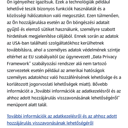
Ön igényeihez igazítsuk.
Ezek a technológiák például
lehetővé teszik bizonyos funkciók használatát és a
Fizetési lehetőségek
közösségi hálózatokon való megosztást. Ezen túlmenően,
az Ön hozzájárulása esetén az Ön böngészési adatait
ALDI utalványok
gyűjtő és elemző sütiket használunk, személyre szabott
hirdetések megjelenítése céljából. Ennek során az adatok
az USA-ban található szolgáltatókhoz kerülhetnek
Árcsökkentés
továbbításra, ahol a személyes adatok védelmének szintje
eltérhet az EU szabályaitól (az úgynevezett „Data Privacy
Adattörlő alkalmazás
Framework” szabályozási rendszer alá nem tartozó
szervezetek esetén például az amerikai hatóságok
Szervizpont
személyes adatokhoz való hozzáférésének lehetősége és a
(új oldalon nyílik meg)
korlátozott jogorvoslati lehetőségek miatt). Bővebb
információt a „További információk az adatkezelésről és az
Fedezz fel minket az interneten!
ahhoz adott hozzájárulás visszavonásának lehetőségéről”
menüpont alatt talál.
Töltsd le az ALDI Magyarország applikációt!
További információk az adatkezelésről és az ahhoz adott
hozzájárulás visszavonásának lehetőségéről