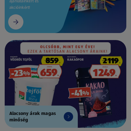
ajánlatainkért és
akcióinkért!
Alacsony árak magas
minőség