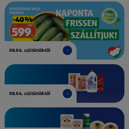
08.06. csütörtöktől
08.06. csütörtöktől