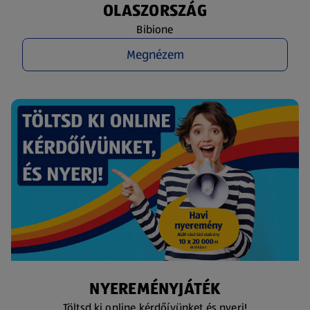
OLASZORSZÁG
Bibione
Megnézem
NYEREMÉNYJÁTÉK
Töltsd ki online kérdőívünket és nyerj!