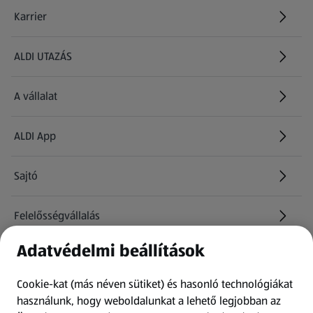
Karrier
(új oldalon nyílik meg)
ALDI UTAZÁS
(új oldalon nyílik meg)
A vállalat
ALDI App
Sajtó
Felelősségvállalás
Adatvédelmi beállítások
Információk
Cookie-kat (más néven sütiket) és hasonló technológiákat
Kérdőív
használunk, hogy weboldalunkat a lehető legjobban az