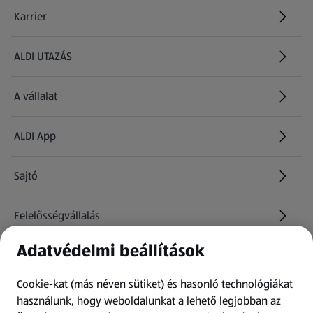
Karrier
(új oldalon nyílik meg)
ALDI UTAZÁS
(új oldalon nyílik meg)
A vállalat
ALDI App
Sajtó
Felelősségvállalás
Adatvédelmi beállítások
Információk
Cookie-kat (más néven sütiket) és hasonló technológiákat
Kérdőív
használunk, hogy weboldalunkat a lehető legjobban az