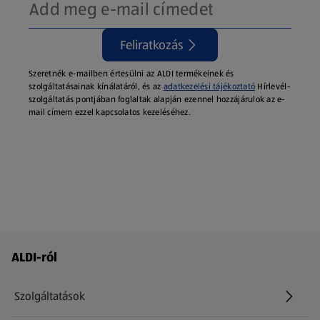
Feliratkozás
Szeretnék e-mailben értesülni az ALDI termékeinek és
szolgáltatásainak kínálatáról, és az
adatkezelési tájékoztató
Hírlevél-
szolgáltatás pontjában foglaltak alapján ezennel hozzájárulok az e-
mail címem ezzel kapcsolatos kezeléséhez.
Láblécmenü - további linkek
ALDI-ról
Szolgáltatások