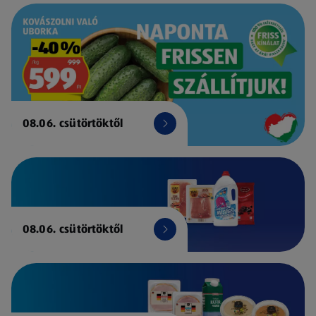
08.06. csütörtöktől
08.06. csütörtöktől