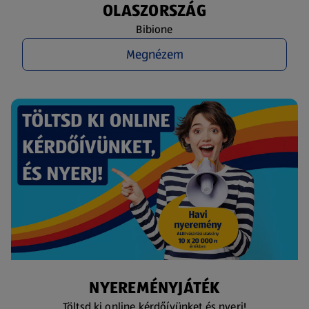
OLASZORSZÁG
Bibione
Megnézem
NYEREMÉNYJÁTÉK
Töltsd ki online kérdőívünket és nyerj!