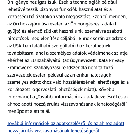
Ön igényeihez igazítsuk.
Ezek a technológiák például
lehetővé teszik bizonyos funkciók használatát és a
Fizetési lehetőségek
közösségi hálózatokon való megosztást. Ezen túlmenően,
az Ön hozzájárulása esetén az Ön böngészési adatait
ALDI utalványok
gyűjtő és elemző sütiket használunk, személyre szabott
hirdetések megjelenítése céljából. Ennek során az adatok
az USA-ban található szolgáltatókhoz kerülhetnek
Árcsökkentés
továbbításra, ahol a személyes adatok védelmének szintje
eltérhet az EU szabályaitól (az úgynevezett „Data Privacy
Adattörlő alkalmazás
Framework” szabályozási rendszer alá nem tartozó
szervezetek esetén például az amerikai hatóságok
Szervizpont
személyes adatokhoz való hozzáférésének lehetősége és a
(új oldalon nyílik meg)
korlátozott jogorvoslati lehetőségek miatt). Bővebb
információt a „További információk az adatkezelésről és az
Fedezz fel minket az interneten!
ahhoz adott hozzájárulás visszavonásának lehetőségéről”
menüpont alatt talál.
Töltsd le az ALDI Magyarország applikációt!
További információk az adatkezelésről és az ahhoz adott
hozzájárulás visszavonásának lehetőségéről