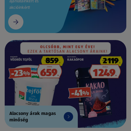
ajánlatainkért és
akcióinkért!
Alacsony árak magas
minőség