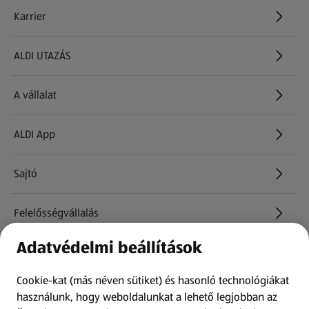
Karrier
(új oldalon nyílik meg)
ALDI UTAZÁS
(új oldalon nyílik meg)
A vállalat
ALDI App
Sajtó
Felelősségvállalás
Adatvédelmi beállítások
Információk
Cookie-kat (más néven sütiket) és hasonló technológiákat
Kérdőív
használunk, hogy weboldalunkat a lehető legjobban az