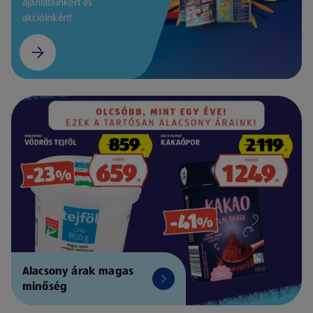
ajánlatainkért és
akcióinkért!
Alacsony árak magas
minőség