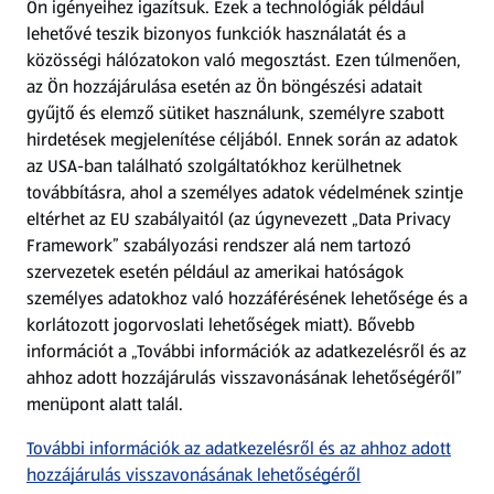
Ön igényeihez igazítsuk.
Ezek a technológiák például
lehetővé teszik bizonyos funkciók használatát és a
Fizetési lehetőségek
közösségi hálózatokon való megosztást. Ezen túlmenően,
az Ön hozzájárulása esetén az Ön böngészési adatait
ALDI utalványok
gyűjtő és elemző sütiket használunk, személyre szabott
hirdetések megjelenítése céljából. Ennek során az adatok
az USA-ban található szolgáltatókhoz kerülhetnek
Árcsökkentés
továbbításra, ahol a személyes adatok védelmének szintje
eltérhet az EU szabályaitól (az úgynevezett „Data Privacy
Adattörlő alkalmazás
Framework” szabályozási rendszer alá nem tartozó
szervezetek esetén például az amerikai hatóságok
Szervizpont
személyes adatokhoz való hozzáférésének lehetősége és a
(új oldalon nyílik meg)
korlátozott jogorvoslati lehetőségek miatt). Bővebb
információt a „További információk az adatkezelésről és az
Fedezz fel minket az interneten!
ahhoz adott hozzájárulás visszavonásának lehetőségéről”
menüpont alatt talál.
Töltsd le az ALDI Magyarország applikációt!
További információk az adatkezelésről és az ahhoz adott
hozzájárulás visszavonásának lehetőségéről