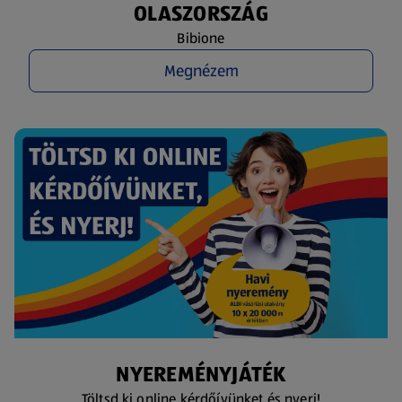
OLASZORSZÁG
Bibione
Megnézem
NYEREMÉNYJÁTÉK
Töltsd ki online kérdőívünket és nyerj!