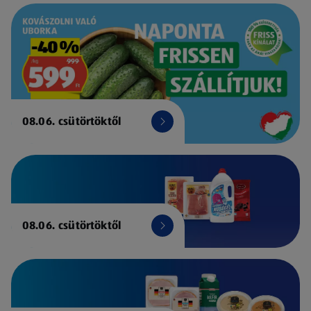
08.06. csütörtöktől
08.06. csütörtöktől