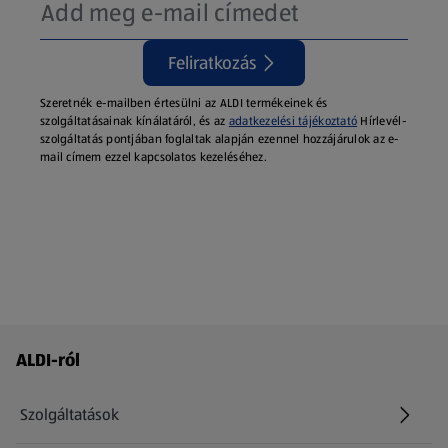
Feliratkozás
Szeretnék e-mailben értesülni az ALDI termékeinek és
szolgáltatásainak kínálatáról, és az
adatkezelési tájékoztató
Hírlevél-
szolgáltatás pontjában foglaltak alapján ezennel hozzájárulok az e-
mail címem ezzel kapcsolatos kezeléséhez.
Láblécmenü - további linkek
ALDI-ról
Szolgáltatások