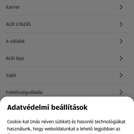
Karrier
(új oldalon nyílik meg)
ALDI UTAZÁS
(új oldalon nyílik meg)
A vállalat
ALDI App
Sajtó
Felelősségvállalás
Adatvédelmi beállítások
Információk
Cookie-kat (más néven sütiket) és hasonló technológiákat
Kérdőív
használunk, hogy weboldalunkat a lehető legjobban az