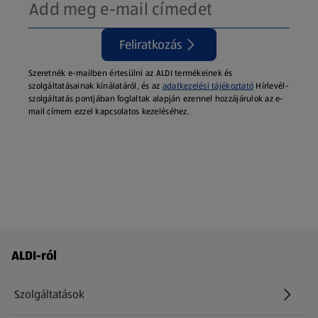
Feliratkozás
Szeretnék e-mailben értesülni az ALDI termékeinek és
szolgáltatásainak kínálatáról, és az
adatkezelési tájékoztató
Hírlevél-
szolgáltatás pontjában foglaltak alapján ezennel hozzájárulok az e-
mail címem ezzel kapcsolatos kezeléséhez.
Láblécmenü - további linkek
ALDI-ról
Szolgáltatások