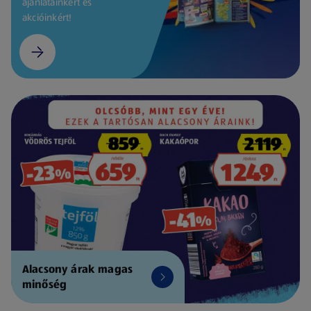
ajánlatainkért és
akcióinkért!
Alacsony árak magas
minőség