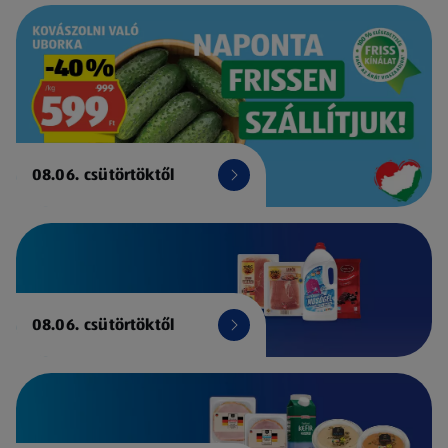
08.06. csütörtöktől
08.06. csütörtöktől