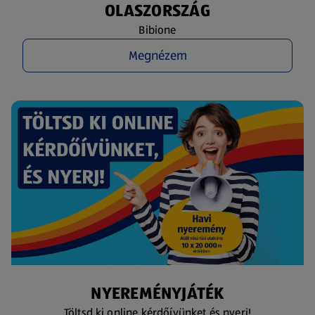
OLASZORSZÁG
Bibione
Megnézem
NYEREMÉNYJÁTÉK
Töltsd ki online kérdőívünket és nyerj!