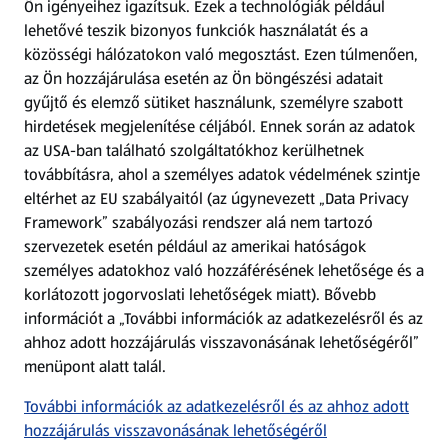
Ön igényeihez igazítsuk.
Ezek a technológiák például
lehetővé teszik bizonyos funkciók használatát és a
Fizetési lehetőségek
közösségi hálózatokon való megosztást. Ezen túlmenően,
az Ön hozzájárulása esetén az Ön böngészési adatait
ALDI utalványok
gyűjtő és elemző sütiket használunk, személyre szabott
hirdetések megjelenítése céljából. Ennek során az adatok
az USA-ban található szolgáltatókhoz kerülhetnek
Árcsökkentés
továbbításra, ahol a személyes adatok védelmének szintje
eltérhet az EU szabályaitól (az úgynevezett „Data Privacy
Adattörlő alkalmazás
Framework” szabályozási rendszer alá nem tartozó
szervezetek esetén például az amerikai hatóságok
Szervizpont
személyes adatokhoz való hozzáférésének lehetősége és a
(új oldalon nyílik meg)
korlátozott jogorvoslati lehetőségek miatt). Bővebb
információt a „További információk az adatkezelésről és az
Fedezz fel minket az interneten!
ahhoz adott hozzájárulás visszavonásának lehetőségéről”
menüpont alatt talál.
Töltsd le az ALDI Magyarország applikációt!
További információk az adatkezelésről és az ahhoz adott
hozzájárulás visszavonásának lehetőségéről