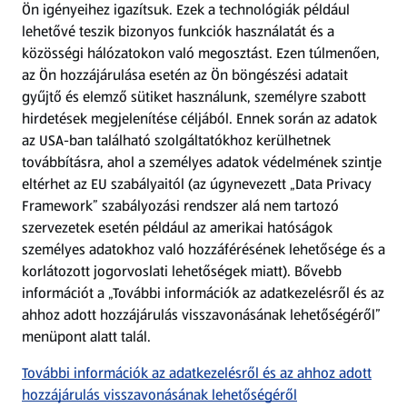
Ön igényeihez igazítsuk.
Ezek a technológiák például
lehetővé teszik bizonyos funkciók használatát és a
Fizetési lehetőségek
közösségi hálózatokon való megosztást. Ezen túlmenően,
az Ön hozzájárulása esetén az Ön böngészési adatait
ALDI utalványok
gyűjtő és elemző sütiket használunk, személyre szabott
hirdetések megjelenítése céljából. Ennek során az adatok
az USA-ban található szolgáltatókhoz kerülhetnek
Árcsökkentés
továbbításra, ahol a személyes adatok védelmének szintje
eltérhet az EU szabályaitól (az úgynevezett „Data Privacy
Adattörlő alkalmazás
Framework” szabályozási rendszer alá nem tartozó
szervezetek esetén például az amerikai hatóságok
Szervizpont
személyes adatokhoz való hozzáférésének lehetősége és a
(új oldalon nyílik meg)
korlátozott jogorvoslati lehetőségek miatt). Bővebb
információt a „További információk az adatkezelésről és az
Fedezz fel minket az interneten!
ahhoz adott hozzájárulás visszavonásának lehetőségéről”
menüpont alatt talál.
Töltsd le az ALDI Magyarország applikációt!
További információk az adatkezelésről és az ahhoz adott
hozzájárulás visszavonásának lehetőségéről