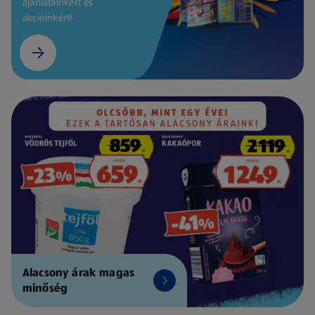
ajánlatainkért és
akcióinkért!
Alacsony árak magas
minőség