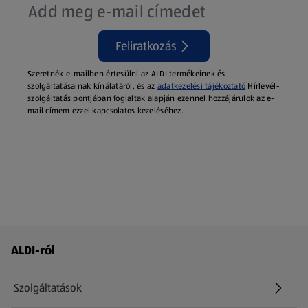
Feliratkozás
Szeretnék e-mailben értesülni az ALDI termékeinek és
szolgáltatásainak kínálatáról, és az
adatkezelési tájékoztató
Hírlevél-
szolgáltatás pontjában foglaltak alapján ezennel hozzájárulok az e-
mail címem ezzel kapcsolatos kezeléséhez.
Láblécmenü - további linkek
ALDI-ról
Szolgáltatások