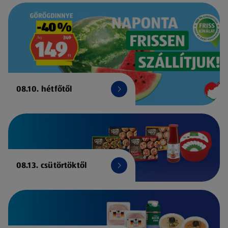
08.10. hétfőtől
08.13. csütörtöktől