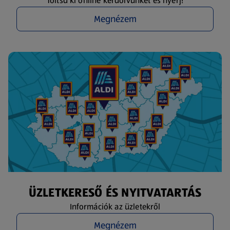
Töltsd ki online kérdőívünket és nyerj!
Megnézem
ÜZLETKERESŐ ÉS NYITVATARTÁS
Információk az üzletekről
Megnézem