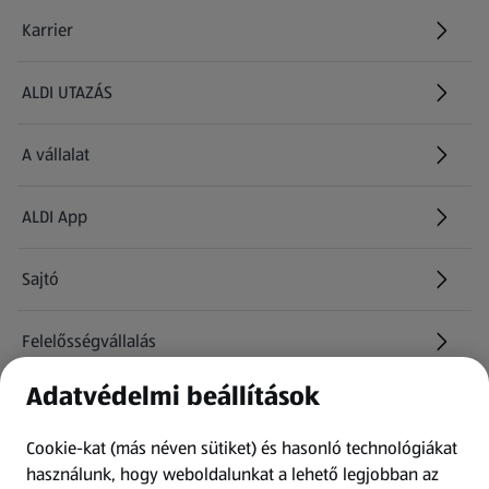
Karrier
(új oldalon nyílik meg)
ALDI UTAZÁS
(új oldalon nyílik meg)
A vállalat
ALDI App
Sajtó
Felelősségvállalás
Adatvédelmi beállítások
Információk
Cookie-kat (más néven sütiket) és hasonló technológiákat
Kérdőív
használunk, hogy weboldalunkat a lehető legjobban az