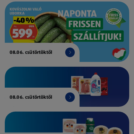
08.06. csütörtöktől
08.06. csütörtöktől