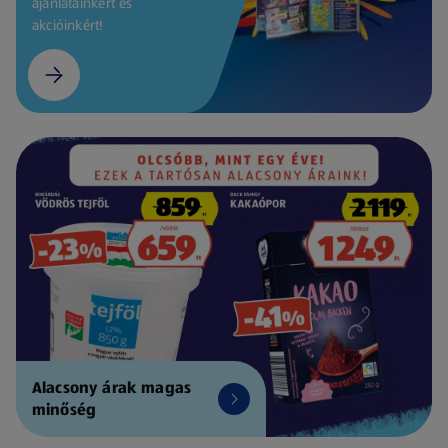
ajánlatainkért és
akcióinkért!
Alacsony árak magas
minőség