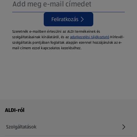
Feliratkozás
Szeretnék e-mailben értesülni az ALDI termékeinek és
szolgáltatásainak kínálatáról, és az
adatkezelési tájékoztató
Hírlevél-
szolgáltatás pontjában foglaltak alapján ezennel hozzájárulok az e-
mail címem ezzel kapcsolatos kezeléséhez.
Láblécmenü - további linkek
ALDI-ról
Szolgáltatások