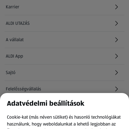
Karrier
(új oldalon nyílik meg)
ALDI UTAZÁS
(új oldalon nyílik meg)
A vállalat
ALDI App
Sajtó
Felelősségvállalás
Adatvédelmi beállítások
Információk
Cookie-kat (más néven sütiket) és hasonló technológiákat
Kérdőív
használunk, hogy weboldalunkat a lehető legjobban az