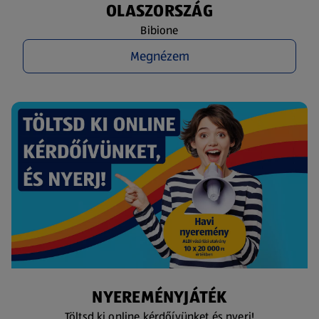
OLASZORSZÁG
Bibione
Megnézem
NYEREMÉNYJÁTÉK
Töltsd ki online kérdőívünket és nyerj!