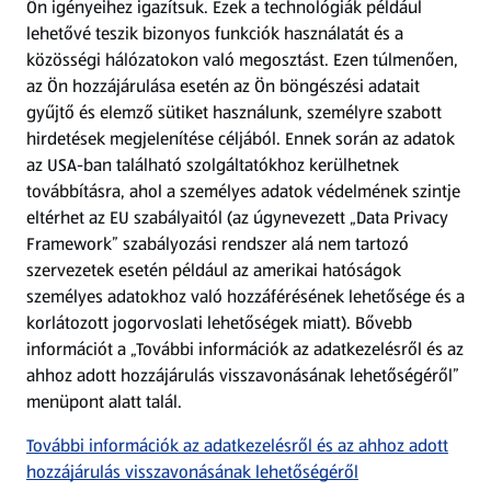
Ön igényeihez igazítsuk.
Ezek a technológiák például
lehetővé teszik bizonyos funkciók használatát és a
Fizetési lehetőségek
közösségi hálózatokon való megosztást. Ezen túlmenően,
az Ön hozzájárulása esetén az Ön böngészési adatait
ALDI utalványok
gyűjtő és elemző sütiket használunk, személyre szabott
hirdetések megjelenítése céljából. Ennek során az adatok
az USA-ban található szolgáltatókhoz kerülhetnek
Árcsökkentés
továbbításra, ahol a személyes adatok védelmének szintje
eltérhet az EU szabályaitól (az úgynevezett „Data Privacy
Adattörlő alkalmazás
Framework” szabályozási rendszer alá nem tartozó
szervezetek esetén például az amerikai hatóságok
Szervizpont
személyes adatokhoz való hozzáférésének lehetősége és a
(új oldalon nyílik meg)
korlátozott jogorvoslati lehetőségek miatt). Bővebb
információt a „További információk az adatkezelésről és az
Fedezz fel minket az interneten!
ahhoz adott hozzájárulás visszavonásának lehetőségéről”
menüpont alatt talál.
Töltsd le az ALDI Magyarország applikációt!
További információk az adatkezelésről és az ahhoz adott
hozzájárulás visszavonásának lehetőségéről