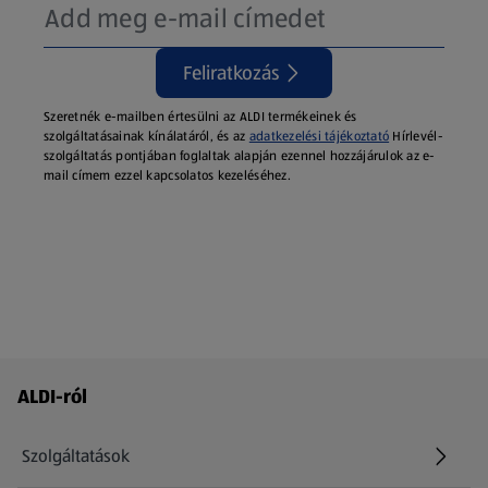
Feliratkozás
Szeretnék e-mailben értesülni az ALDI termékeinek és
szolgáltatásainak kínálatáról, és az
adatkezelési tájékoztató
Hírlevél-
szolgáltatás pontjában foglaltak alapján ezennel hozzájárulok az e-
mail címem ezzel kapcsolatos kezeléséhez.
Láblécmenü - további linkek
ALDI-ról
Szolgáltatások