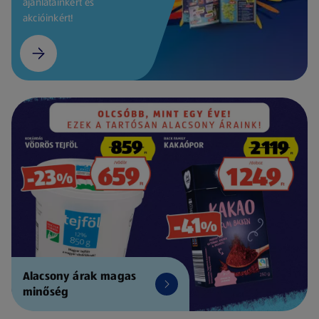
ajánlatainkért és
akcióinkért!
Alacsony árak magas
minőség