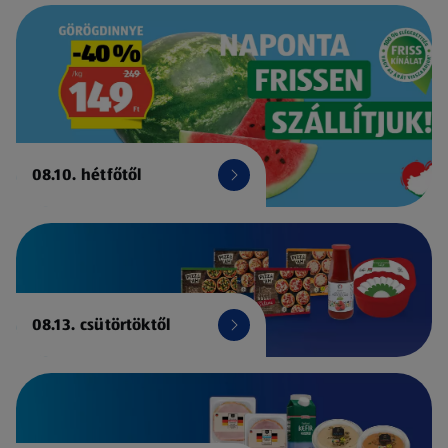
08.10. hétfőtől
08.13. csütörtöktől