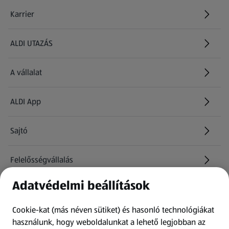
Karrier
(új oldalon nyílik meg)
ALDI UTAZÁS
(új oldalon nyílik meg)
A vállalat
ALDI App
Sajtó
Felelősségvállalás
Adatvédelmi beállítások
Információk
Cookie-kat (más néven sütiket) és hasonló technológiákat
Kérdőív
használunk, hogy weboldalunkat a lehető legjobban az