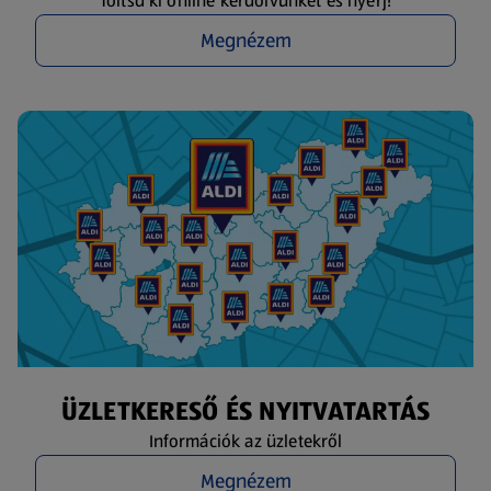
Töltsd ki online kérdőívünket és nyerj!
Megnézem
ÜZLETKERESŐ ÉS NYITVATARTÁS
Információk az üzletekről
Megnézem