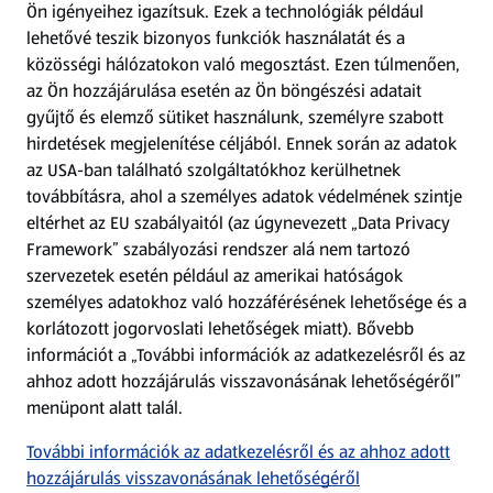
Ön igényeihez igazítsuk.
Ezek a technológiák például
lehetővé teszik bizonyos funkciók használatát és a
Fizetési lehetőségek
közösségi hálózatokon való megosztást. Ezen túlmenően,
az Ön hozzájárulása esetén az Ön böngészési adatait
ALDI utalványok
gyűjtő és elemző sütiket használunk, személyre szabott
hirdetések megjelenítése céljából. Ennek során az adatok
az USA-ban található szolgáltatókhoz kerülhetnek
Árcsökkentés
továbbításra, ahol a személyes adatok védelmének szintje
eltérhet az EU szabályaitól (az úgynevezett „Data Privacy
Adattörlő alkalmazás
Framework” szabályozási rendszer alá nem tartozó
szervezetek esetén például az amerikai hatóságok
Szervizpont
személyes adatokhoz való hozzáférésének lehetősége és a
(új oldalon nyílik meg)
korlátozott jogorvoslati lehetőségek miatt). Bővebb
információt a „További információk az adatkezelésről és az
Fedezz fel minket az interneten!
ahhoz adott hozzájárulás visszavonásának lehetőségéről”
menüpont alatt talál.
Töltsd le az ALDI Magyarország applikációt!
További információk az adatkezelésről és az ahhoz adott
hozzájárulás visszavonásának lehetőségéről