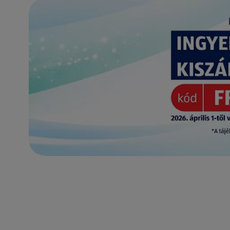
(új oldalon nyílik meg)