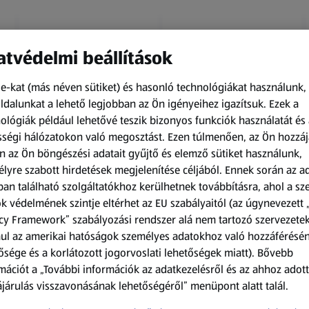
tvédelmi beállítások
e-kat (más néven sütiket) és hasonló technológiákat használunk,
dalunkat a lehető legjobban az Ön igényeihez igazítsuk.
Ezek a
ológiák például lehetővé teszik bizonyos funkciók használatát és 
Amíg a készlet tart
Amíg a készlet tart
ségi hálózatokon való megosztást. Ezen túlmenően, az Ön hozzáj
XXL
XXL
n az Ön böngészési adatait gyűjtő és elemző sütiket használunk,
ACTIMEL
O.B.
lyre szabott hirdetések megjelenítése céljából. Ennek során az a
Actimel joghurtital, 8
Procomfort tampon,
an található szolgáltatókhoz kerülhetnek továbbításra, ahol a s
palack
64 darab
k védelmének szintje eltérhet az EU szabályaitól (az úgynevezett 
0,8 kg
64 darabonként
(1 186,25 Ft/1 kg)
(59,36 Ft/1 darabonként)
cy Framework” szabályozási rendszer alá nem tartozó szervezete
ul az amerikai hatóságok személyes adatokhoz való hozzáférésé
949,00 Ft
3 799,00 Ft
ősége és a korlátozott jogorvoslati lehetőségek miatt). Bővebb
mációt a „További információk az adatkezelésről és az ahhoz adott
járulás visszavonásának lehetőségéről” menüpont alatt talál.