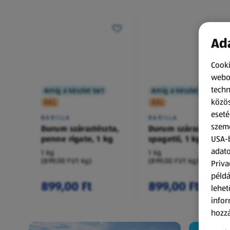
Ada
Cooki
webol
techn
Amíg a készlet tart
Amíg a készlet tart
közös
XXL
XXL
eseté
BARILLA
BARILLA
szemé
Durum száraztészta,
Durum száraztészta,
penne rigate, 1 kg
spagetti, 1 kg
USA-b
adato
1 kg
1 kg
(899,00 Ft/1 kg)
(899,00 Ft/1 kg)
Priva
példá
899,00 Ft
899,00 Ft
lehet
infor
hozzá