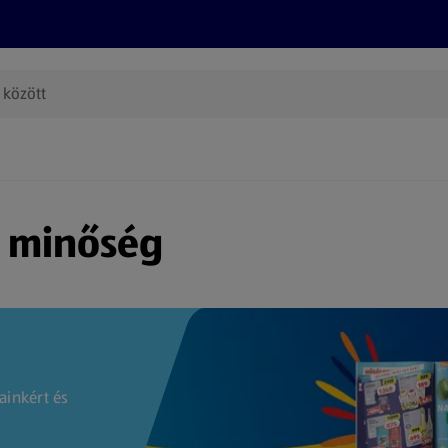
Termékeink
Online bevásárlás
Információk
Az én AL
(új oldalon nyílik meg)
s minőség
ainkért és