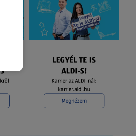
ÉS
LEGYÉL TE IS
ÁS
ALDI-S!
kről
Karrier az ALDI-nál:
karrier.aldi.hu
Megnézem