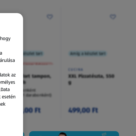
 hogy
a
Amíg a készlet tart
Amíg a készlet tart
XXL
árulása
A termék nem érkezett meg!
O.B.
CUCINA
datok az
Procomfort tampon,
XXL Pizzatészta, 550
zemélyes
54 darab
g
„Data
54 darabonként
(62,94 Ft/1 darabonként)
k esetén
nek
3 399,00 Ft
499,00 Ft