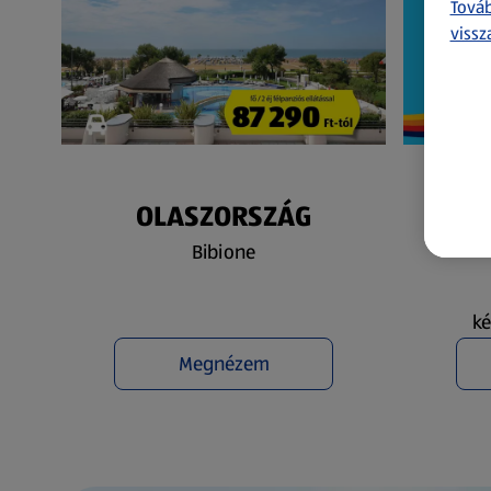
Továb
vissz
OLASZORSZÁG
N
Bibione
ké
Megnézem