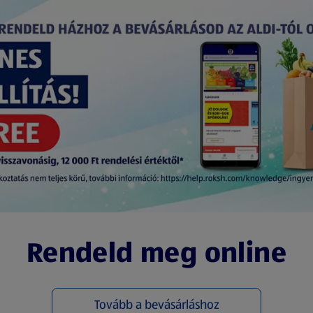
Rendeld meg online
Tovább a bevásárláshoz
(új oldalon nyílik meg)