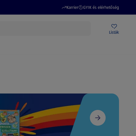
(új oldalon nyílik meg)
(új oldalon nyílik meg)
Karrier
GYIK és elérhetőség
Akciós újságok
ALDI Üzletek
Ajándékkártya
Szervizpont
Listák
DI-m