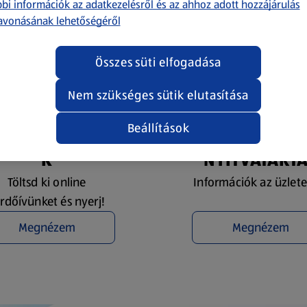
bi információk az adatkezelésről és az ahhoz adott hozzájárulás
avonásának lehetőségéről
Összes süti elfogadása
Nem szükséges sütik elutasítása
Beállítások
YEREMÉNYJÁTÉ
ÜZLETKERESŐ 
K
NYITVATART
Töltsd ki online
Információk az üzlete
rdőívünket és nyerj!
Megnézem
Megnézem