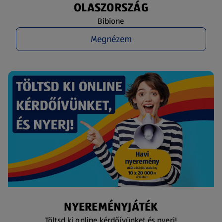
OLASZORSZÁG
Bibione
Megnézem
NYEREMÉNYJÁTÉK
Töltsd ki online kérdőívünket és nyerj!