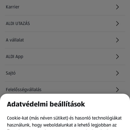
Karrier
(új oldalon nyílik meg)
ALDI UTAZÁS
(új oldalon nyílik meg)
A vállalat
ALDI App
Sajtó
Felelősségvállalás
Adatvédelmi beállítások
Információk
Cookie-kat (más néven sütiket) és hasonló technológiákat
Kérdőív
használunk, hogy weboldalunkat a lehető legjobban az