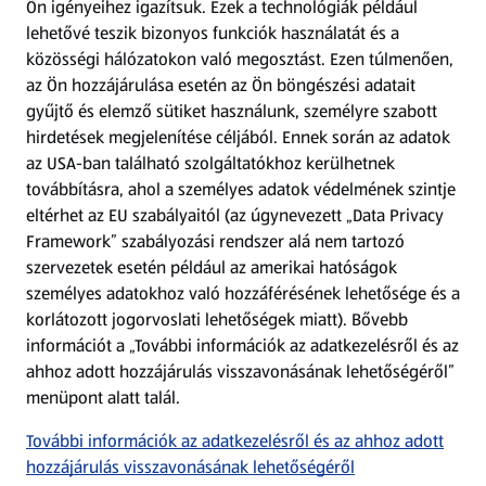
Ön igényeihez igazítsuk.
Ezek a technológiák például
lehetővé teszik bizonyos funkciók használatát és a
Fizetési lehetőségek
közösségi hálózatokon való megosztást. Ezen túlmenően,
az Ön hozzájárulása esetén az Ön böngészési adatait
ALDI utalványok
gyűjtő és elemző sütiket használunk, személyre szabott
hirdetések megjelenítése céljából. Ennek során az adatok
az USA-ban található szolgáltatókhoz kerülhetnek
Árcsökkentés
továbbításra, ahol a személyes adatok védelmének szintje
eltérhet az EU szabályaitól (az úgynevezett „Data Privacy
Adattörlő alkalmazás
Framework” szabályozási rendszer alá nem tartozó
szervezetek esetén például az amerikai hatóságok
Szervizpont
személyes adatokhoz való hozzáférésének lehetősége és a
(új oldalon nyílik meg)
korlátozott jogorvoslati lehetőségek miatt). Bővebb
információt a „További információk az adatkezelésről és az
Fedezz fel minket az interneten!
ahhoz adott hozzájárulás visszavonásának lehetőségéről”
menüpont alatt talál.
Töltsd le az ALDI Magyarország applikációt!
További információk az adatkezelésről és az ahhoz adott
hozzájárulás visszavonásának lehetőségéről