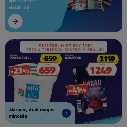
ajánlatainkért és
akcióinkért!
Alacsony árak magas
minőség