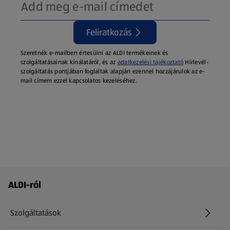
Feliratkozás
Szeretnék e-mailben értesülni az ALDI termékeinek és
szolgáltatásainak kínálatáról, és az
adatkezelési tájékoztató
Hírlevél-
szolgáltatás pontjában foglaltak alapján ezennel hozzájárulok az e-
mail címem ezzel kapcsolatos kezeléséhez.
Láblécmenü - további linkek
ALDI-ról
Szolgáltatások