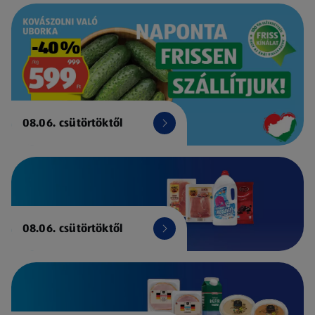
08.06. csütörtöktől
08.06. csütörtöktől