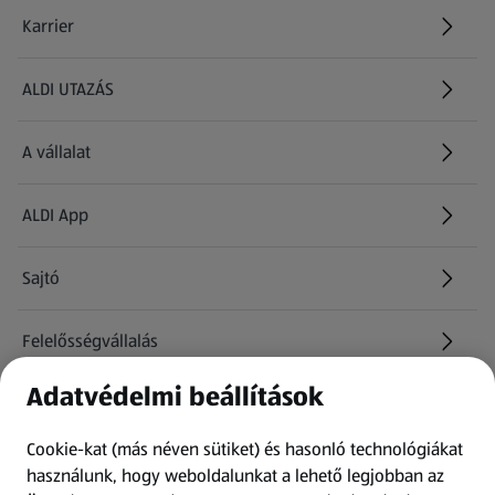
Karrier
(új oldalon nyílik meg)
ALDI UTAZÁS
(új oldalon nyílik meg)
A vállalat
ALDI App
Sajtó
Felelősségvállalás
Adatvédelmi beállítások
Információk
Cookie-kat (más néven sütiket) és hasonló technológiákat
Kérdőív
használunk, hogy weboldalunkat a lehető legjobban az