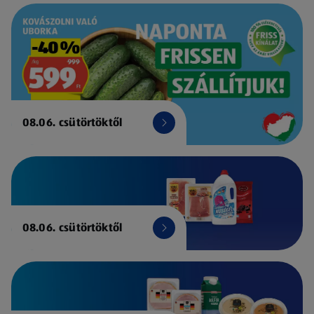
08.06. csütörtöktől
08.06. csütörtöktől