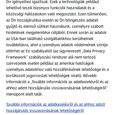
Ön igényeihez igazítsuk.
Ezek a technológiák például
lehetővé teszik bizonyos funkciók használatát és a
Fizetési lehetőségek
közösségi hálózatokon való megosztást. Ezen túlmenően,
az Ön hozzájárulása esetén az Ön böngészési adatait
ALDI utalványok
gyűjtő és elemző sütiket használunk, személyre szabott
hirdetések megjelenítése céljából. Ennek során az adatok
az USA-ban található szolgáltatókhoz kerülhetnek
Árcsökkentés
továbbításra, ahol a személyes adatok védelmének szintje
eltérhet az EU szabályaitól (az úgynevezett „Data Privacy
Adattörlő alkalmazás
Framework” szabályozási rendszer alá nem tartozó
szervezetek esetén például az amerikai hatóságok
Szervizpont
személyes adatokhoz való hozzáférésének lehetősége és a
(új oldalon nyílik meg)
korlátozott jogorvoslati lehetőségek miatt). Bővebb
információt a „További információk az adatkezelésről és az
Fedezz fel minket az interneten!
ahhoz adott hozzájárulás visszavonásának lehetőségéről”
menüpont alatt talál.
Töltsd le az ALDI Magyarország applikációt!
További információk az adatkezelésről és az ahhoz adott
hozzájárulás visszavonásának lehetőségéről