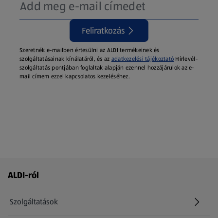
Feliratkozás
Szeretnék e-mailben értesülni az ALDI termékeinek és
szolgáltatásainak kínálatáról, és az
adatkezelési tájékoztató
Hírlevél-
szolgáltatás pontjában foglaltak alapján ezennel hozzájárulok az e-
mail címem ezzel kapcsolatos kezeléséhez.
Láblécmenü - további linkek
ALDI-ról
Szolgáltatások