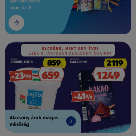
ajánlatainkért és
akcióinkért!
Alacsony árak magas
minőség