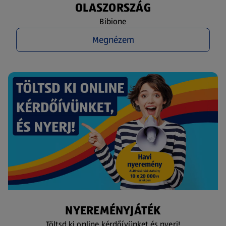
OLASZORSZÁG
Bibione
Megnézem
NYEREMÉNYJÁTÉK
Töltsd ki online kérdőívünket és nyerj!