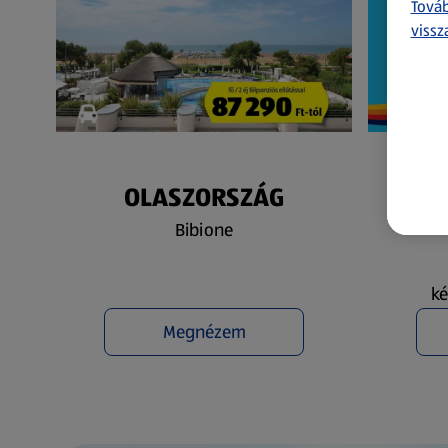
Továb
vissz
OLASZORSZÁG
N
Bibione
ké
Megnézem