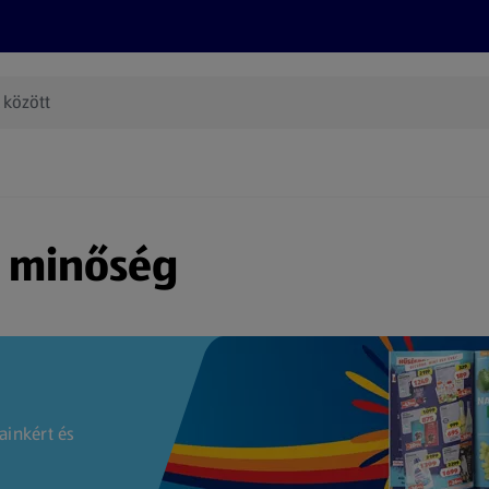
Termékeink
Online bevásárlás
Információk
Az én AL
(új oldalon nyílik meg)
s minőség
ainkért és