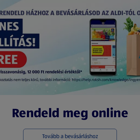
Rendeld meg online
Tovább a bevásárláshoz
(új oldalon nyílik meg)