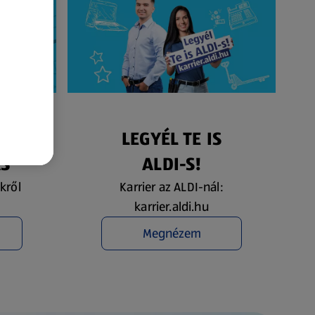
ÉS
LEGYÉL TE IS
ÁS
ALDI-S!
kről
Karrier az ALDI-nál:
karrier.aldi.hu
Megnézem