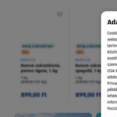
Ada
Cooki
webol
techn
Amíg a készlet tart
Amíg a készlet tart
közös
XXL
XXL
eseté
BARILLA
BARILLA
szemé
Durum száraztészta,
Durum száraztészta,
penne rigate, 1 kg
spagetti, 1 kg
USA-b
adato
1 kg
1 kg
(899,00 Ft/1 kg)
(899,00 Ft/1 kg)
Priva
példá
899,00 Ft
899,00 Ft
lehet
infor
hozzá