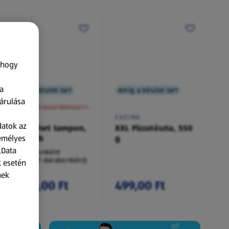
 hogy
a
Amíg a készlet tart
Amíg a készlet tart
XXL
árulása
A termék nem érkezett meg!
O.B.
CUCINA
datok az
Procomfort tampon,
XXL Pizzatészta, 550
zemélyes
54 darab
g
„Data
54 darabonként
(62,94 Ft/1 darabonként)
k esetén
nek
3 399,00 Ft
499,00 Ft