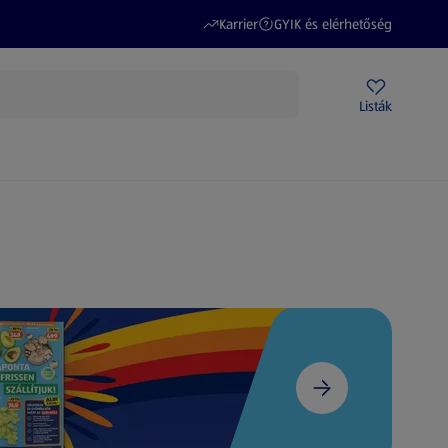
(új oldalon nyílik meg)
(új oldalon nyílik meg)
Karrier
GYIK és elérhetőség
Akciós újságok
ALDI Üzletek
Ajándékkártya
Szervizpont
Listák
DI-m