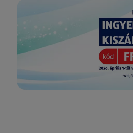
(új oldalon nyílik meg)