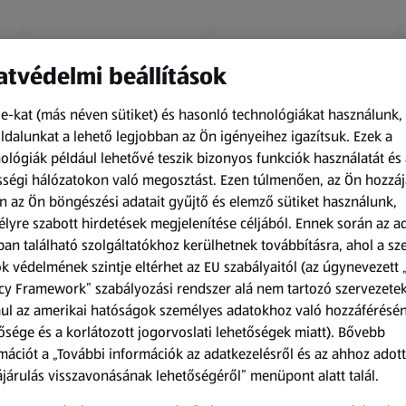
tvédelmi beállítások
e-kat (más néven sütiket) és hasonló technológiákat használunk,
dalunkat a lehető legjobban az Ön igényeihez igazítsuk.
Ezek a
ológiák például lehetővé teszik bizonyos funkciók használatát és 
Amíg a készlet tart
Amíg a készlet tart
ségi hálózatokon való megosztást. Ezen túlmenően, az Ön hozzáj
XXL
XXL
n az Ön böngészési adatait gyűjtő és elemző sütiket használunk,
ACTIMEL
O.B.
lyre szabott hirdetések megjelenítése céljából. Ennek során az a
Actimel joghurtital, 8
Procomfort tampon,
an található szolgáltatókhoz kerülhetnek továbbításra, ahol a s
palack
64 darab
k védelmének szintje eltérhet az EU szabályaitól (az úgynevezett 
0,8 kg
64 darabonként
(1 186,25 Ft/1 kg)
(59,36 Ft/1 darabonként)
cy Framework” szabályozási rendszer alá nem tartozó szervezete
ul az amerikai hatóságok személyes adatokhoz való hozzáférésé
949,00 Ft
3 799,00 Ft
ősége és a korlátozott jogorvoslati lehetőségek miatt). Bővebb
mációt a „További információk az adatkezelésről és az ahhoz adott
járulás visszavonásának lehetőségéről” menüpont alatt talál.