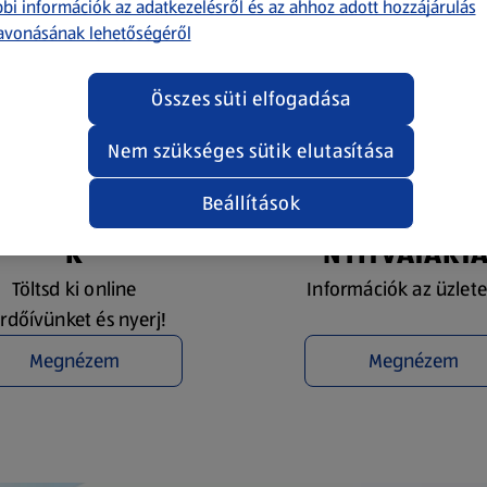
bi információk az adatkezelésről és az ahhoz adott hozzájárulás
avonásának lehetőségéről
Összes süti elfogadása
Nem szükséges sütik elutasítása
Beállítások
YEREMÉNYJÁTÉ
ÜZLETKERESŐ 
K
NYITVATART
Töltsd ki online
Információk az üzlete
rdőívünket és nyerj!
Megnézem
Megnézem