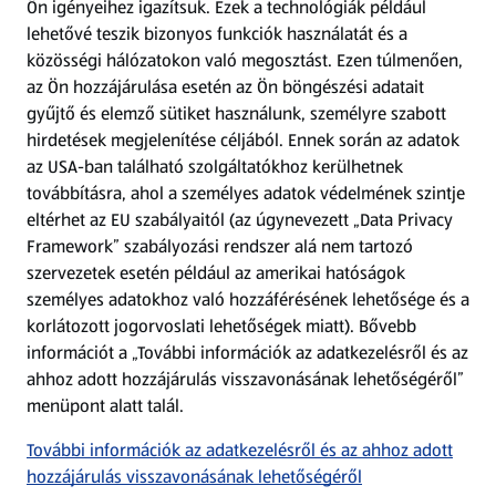
Ön igényeihez igazítsuk.
Ezek a technológiák például
lehetővé teszik bizonyos funkciók használatát és a
Fizetési lehetőségek
közösségi hálózatokon való megosztást. Ezen túlmenően,
az Ön hozzájárulása esetén az Ön böngészési adatait
ALDI utalványok
gyűjtő és elemző sütiket használunk, személyre szabott
hirdetések megjelenítése céljából. Ennek során az adatok
az USA-ban található szolgáltatókhoz kerülhetnek
Árcsökkentés
továbbításra, ahol a személyes adatok védelmének szintje
eltérhet az EU szabályaitól (az úgynevezett „Data Privacy
Adattörlő alkalmazás
Framework” szabályozási rendszer alá nem tartozó
szervezetek esetén például az amerikai hatóságok
Szervizpont
személyes adatokhoz való hozzáférésének lehetősége és a
(új oldalon nyílik meg)
korlátozott jogorvoslati lehetőségek miatt). Bővebb
információt a „További információk az adatkezelésről és az
Fedezz fel minket az interneten!
ahhoz adott hozzájárulás visszavonásának lehetőségéről”
menüpont alatt talál.
Töltsd le az ALDI Magyarország applikációt!
További információk az adatkezelésről és az ahhoz adott
hozzájárulás visszavonásának lehetőségéről