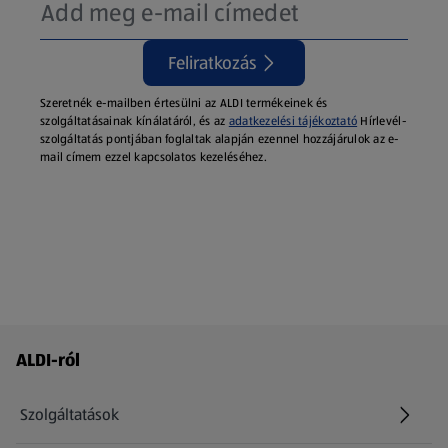
Feliratkozás
Szeretnék e-mailben értesülni az ALDI termékeinek és
szolgáltatásainak kínálatáról, és az
adatkezelési tájékoztató
Hírlevél-
szolgáltatás pontjában foglaltak alapján ezennel hozzájárulok az e-
mail címem ezzel kapcsolatos kezeléséhez.
Láblécmenü - további linkek
ALDI-ról
Szolgáltatások