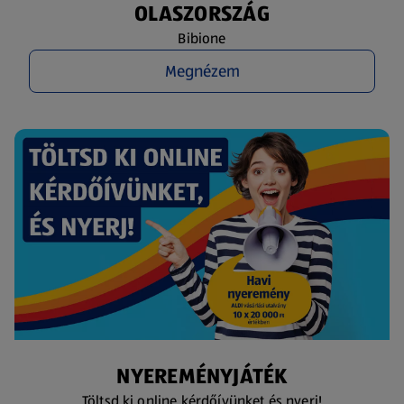
OLASZORSZÁG
Bibione
Megnézem
NYEREMÉNYJÁTÉK
Töltsd ki online kérdőívünket és nyerj!