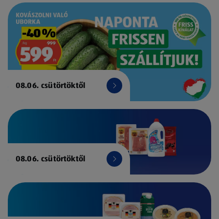
08.06. csütörtöktől
08.06. csütörtöktől