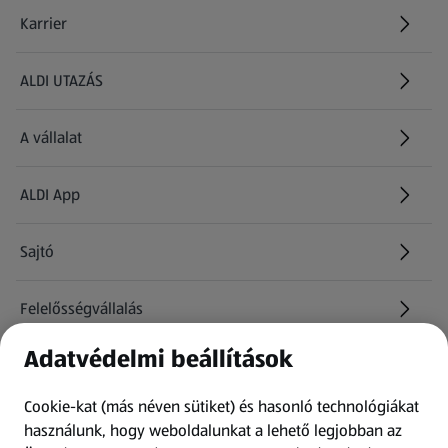
Karrier
(új oldalon nyílik meg)
ALDI UTAZÁS
(új oldalon nyílik meg)
A vállalat
ALDI App
Sajtó
Felelősségvállalás
Adatvédelmi beállítások
Információk
Cookie-kat (más néven sütiket) és hasonló technológiákat
Kérdőív
használunk, hogy weboldalunkat a lehető legjobban az