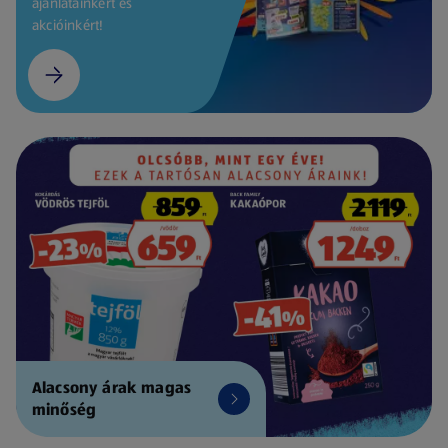
ajánlatainkért és
akcióinkért!
Alacsony árak magas
minőség