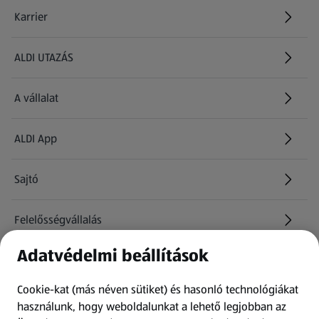
Karrier
(új oldalon nyílik meg)
ALDI UTAZÁS
(új oldalon nyílik meg)
A vállalat
ALDI App
Sajtó
Felelősségvállalás
Adatvédelmi beállítások
Információk
Cookie-kat (más néven sütiket) és hasonló technológiákat
Kérdőív
használunk, hogy weboldalunkat a lehető legjobban az