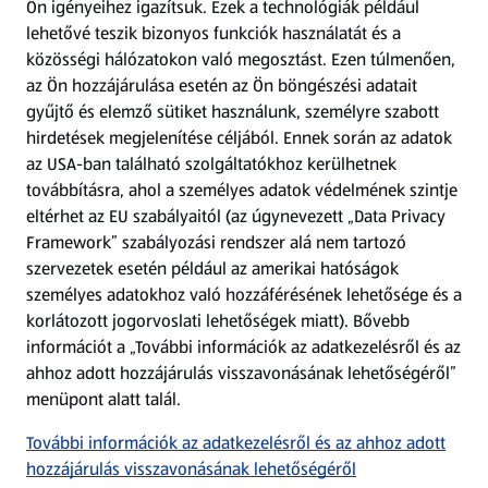
Ön igényeihez igazítsuk.
Ezek a technológiák például
lehetővé teszik bizonyos funkciók használatát és a
Fizetési lehetőségek
közösségi hálózatokon való megosztást. Ezen túlmenően,
az Ön hozzájárulása esetén az Ön böngészési adatait
ALDI utalványok
gyűjtő és elemző sütiket használunk, személyre szabott
hirdetések megjelenítése céljából. Ennek során az adatok
az USA-ban található szolgáltatókhoz kerülhetnek
Árcsökkentés
továbbításra, ahol a személyes adatok védelmének szintje
eltérhet az EU szabályaitól (az úgynevezett „Data Privacy
Adattörlő alkalmazás
Framework” szabályozási rendszer alá nem tartozó
szervezetek esetén például az amerikai hatóságok
Szervizpont
személyes adatokhoz való hozzáférésének lehetősége és a
(új oldalon nyílik meg)
korlátozott jogorvoslati lehetőségek miatt). Bővebb
információt a „További információk az adatkezelésről és az
Fedezz fel minket az interneten!
ahhoz adott hozzájárulás visszavonásának lehetőségéről”
menüpont alatt talál.
Töltsd le az ALDI Magyarország applikációt!
További információk az adatkezelésről és az ahhoz adott
hozzájárulás visszavonásának lehetőségéről