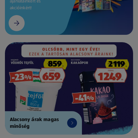
ajánlatainkért és
akcióinkért!
Alacsony árak magas
minőség