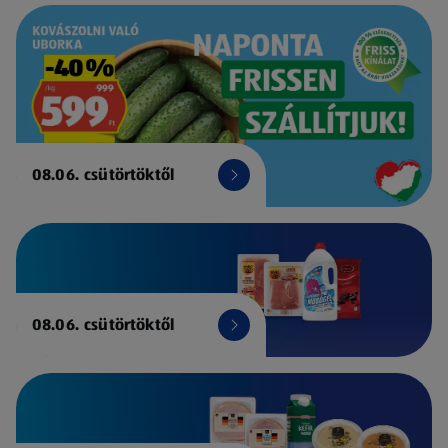
08.06. csütörtöktől
08.06. csütörtöktől