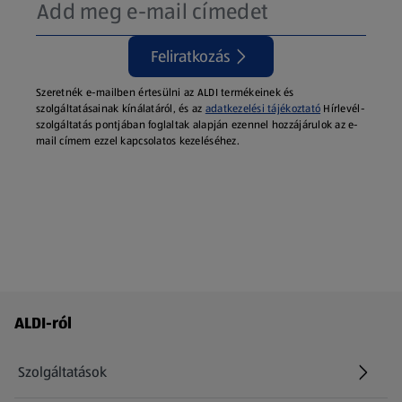
Feliratkozás
Szeretnék e-mailben értesülni az ALDI termékeinek és
szolgáltatásainak kínálatáról, és az
adatkezelési tájékoztató
Hírlevél-
szolgáltatás pontjában foglaltak alapján ezennel hozzájárulok az e-
mail címem ezzel kapcsolatos kezeléséhez.
Láblécmenü - további linkek
ALDI-ról
Szolgáltatások