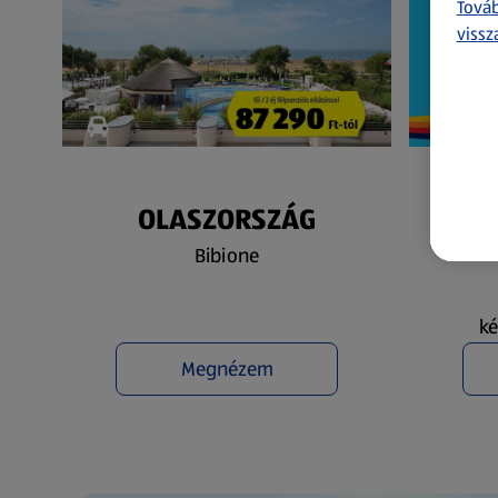
Továb
vissz
OLASZORSZÁG
N
Bibione
ké
Megnézem