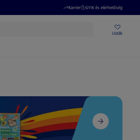
(új oldalon nyílik meg)
(új oldalon nyílik meg)
Karrier
GYIK és elérhetőség
Akciós újságok
ALDI Üzletek
Ajándékkártya
Szervizpont
Listák
DI-m