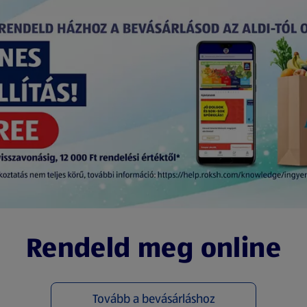
Rendeld meg online
Tovább a bevásárláshoz
(új oldalon nyílik meg)