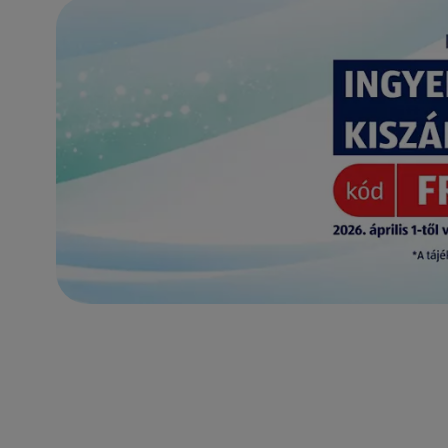
(új oldalon nyílik meg)