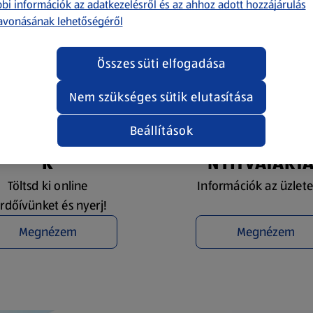
bi információk az adatkezelésről és az ahhoz adott hozzájárulás
avonásának lehetőségéről
Összes süti elfogadása
Nem szükséges sütik elutasítása
Beállítások
YEREMÉNYJÁTÉ
ÜZLETKERESŐ 
K
NYITVATART
Töltsd ki online
Információk az üzlete
rdőívünket és nyerj!
Megnézem
Megnézem