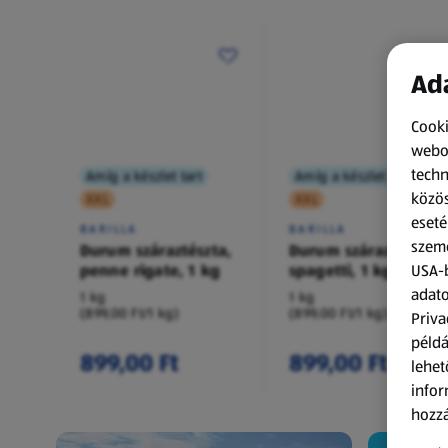
Ada
Cooki
webol
techn
Amíg a készlet tart
Amíg a készlet tart
közös
XXL
XXL
eseté
BARILLA
BARILLA
szemé
Durum száraztészta,
Durum száraztészta,
penne rigate, 1 kg
spagetti, 1 kg
USA-b
adato
1 kg
1 kg
(899,00 Ft/1 kg)
(899,00 Ft/1 kg)
Priva
példá
899,00 Ft
899,00 Ft
lehet
infor
hozzá