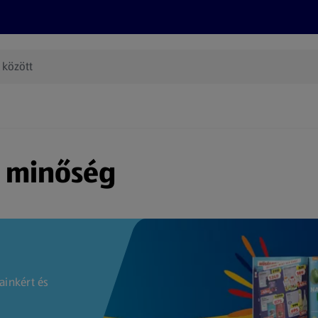
Termékeink
Online bevásárlás
Információk
Az én AL
(új oldalon nyílik meg)
s minőség
ainkért és