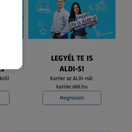
ÉS
LEGYÉL TE IS
ÁS
ALDI-S!
kről
Karrier az ALDI-nál:
karrier.aldi.hu
Megnézem