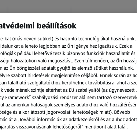
tvédelmi beállítások
e-kat (más néven sütiket) és hasonló technológiákat használunk,
dalunkat a lehető legjobban az Ön igényeihez igazítsuk.
Ezek a
ológiák például lehetővé teszik bizonyos funkciók használatát és 
Amíg a készlet tart
Amíg a készlet tart
ségi hálózatokon való megosztást. Ezen túlmenően, az Ön hozzáj
XXL
XXL
n az Ön böngészési adatait gyűjtő és elemző sütiket használunk,
ACTIMEL
O.B.
lyre szabott hirdetések megjelenítése céljából. Ennek során az a
Actimel joghurtital, 8
Procomfort tampon,
an található szolgáltatókhoz kerülhetnek továbbításra, ahol a s
palack
64 darab
k védelmének szintje eltérhet az EU szabályaitól (az úgynevezett 
0,8 kg
64 darabonként
(1 186,25 Ft/1 kg)
(59,36 Ft/1 darabonként)
cy Framework” szabályozási rendszer alá nem tartozó szervezete
ul az amerikai hatóságok személyes adatokhoz való hozzáférésé
949,00 Ft
3 799,00 Ft
ősége és a korlátozott jogorvoslati lehetőségek miatt). Bővebb
mációt a „További információk az adatkezelésről és az ahhoz adott
járulás visszavonásának lehetőségéről” menüpont alatt talál.