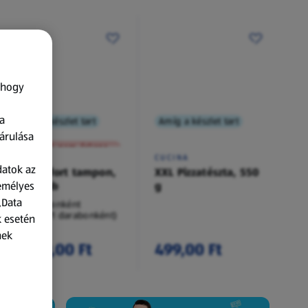
 hogy
a
Amíg a készlet tart
Amíg a készlet tart
XXL
árulása
A termék nem érkezett meg!
O.B.
CUCINA
datok az
Procomfort tampon,
XXL Pizzatészta, 550
zemélyes
54 darab
g
„Data
54 darabonként
(62,94 Ft/1 darabonként)
k esetén
nek
3 399,00 Ft
499,00 Ft