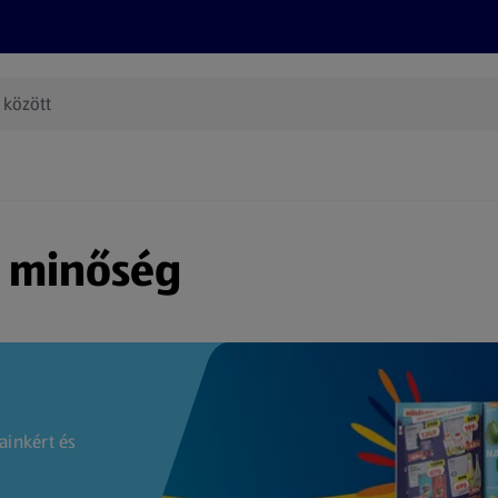
Termékeink
Online bevásárlás
Információk
Az én AL
(új oldalon nyílik meg)
s minőség
ainkért és