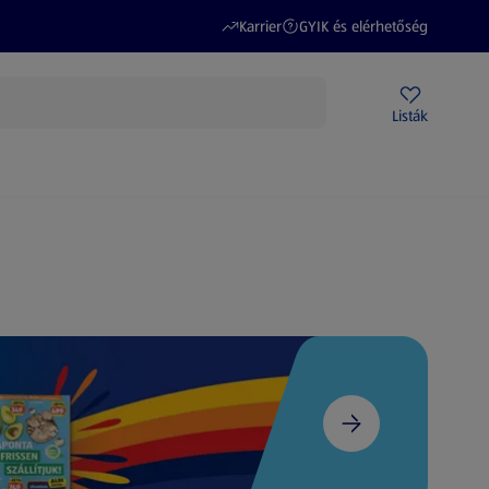
(új oldalon nyílik meg)
(új oldalon nyílik meg)
Karrier
GYIK és elérhetőség
Akciós újságok
ALDI Üzletek
Ajándékkártya
Szervizpont
Listák
DI-m