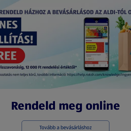
Rendeld meg online
Tovább a bevásárláshoz
(új oldalon nyílik meg)