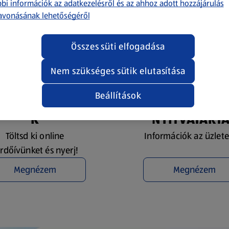
bi információk az adatkezelésről és az ahhoz adott hozzájárulás
avonásának lehetőségéről
Összes süti elfogadása
Nem szükséges sütik elutasítása
Beállítások
YEREMÉNYJÁTÉ
ÜZLETKERESŐ 
K
NYITVATART
Töltsd ki online
Információk az üzlete
rdőívünket és nyerj!
Megnézem
Megnézem