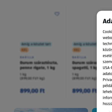
Ada
Cooki
webol
techn
Amíg a készlet tart
Amíg a készlet tart
közös
XXL
XXL
eseté
BARILLA
BARILLA
szemé
Durum száraztészta,
Durum száraztészta,
penne rigate, 1 kg
spagetti, 1 kg
USA-b
adato
1 kg
1 kg
(899,00 Ft/1 kg)
(899,00 Ft/1 kg)
Priva
példá
899,00 Ft
899,00 Ft
lehet
infor
hozzá