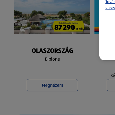
Továb
vissz
OLASZORSZÁG
N
Bibione
ké
Megnézem