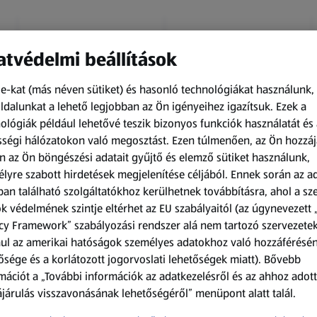
tvédelmi beállítások
e-kat (más néven sütiket) és hasonló technológiákat használunk,
dalunkat a lehető legjobban az Ön igényeihez igazítsuk.
Ezek a
ológiák például lehetővé teszik bizonyos funkciók használatát és 
Amíg a készlet tart
Amíg a készlet tart
ségi hálózatokon való megosztást. Ezen túlmenően, az Ön hozzáj
XXL
XXL
n az Ön böngészési adatait gyűjtő és elemző sütiket használunk,
ACTIMEL
O.B.
lyre szabott hirdetések megjelenítése céljából. Ennek során az a
Actimel joghurtital, 8
Procomfort tampon,
an található szolgáltatókhoz kerülhetnek továbbításra, ahol a s
palack
64 darab
k védelmének szintje eltérhet az EU szabályaitól (az úgynevezett 
0,8 kg
64 darabonként
(1 186,25 Ft/1 kg)
(59,36 Ft/1 darabonként)
cy Framework” szabályozási rendszer alá nem tartozó szervezete
ul az amerikai hatóságok személyes adatokhoz való hozzáférésé
949,00 Ft
3 799,00 Ft
ősége és a korlátozott jogorvoslati lehetőségek miatt). Bővebb
mációt a „További információk az adatkezelésről és az ahhoz adott
járulás visszavonásának lehetőségéről” menüpont alatt talál.