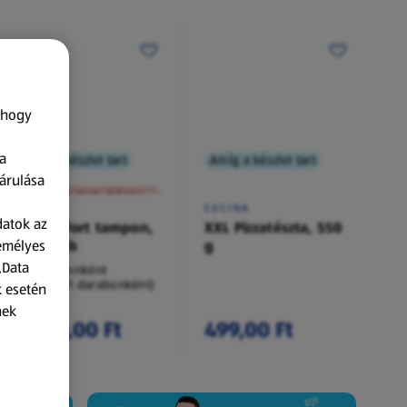
 hogy
a
Amíg a készlet tart
Amíg a készlet tart
XXL
árulása
A termék nem érkezett meg!
O.B.
CUCINA
datok az
Procomfort tampon,
XXL Pizzatészta, 550
zemélyes
54 darab
g
„Data
54 darabonként
(62,94 Ft/1 darabonként)
k esetén
nek
3 399,00 Ft
499,00 Ft