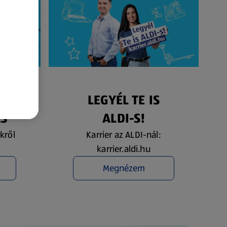
ÉS
LEGYÉL TE IS
ÁS
ALDI-S!
kről
Karrier az ALDI-nál:
karrier.aldi.hu
Megnézem