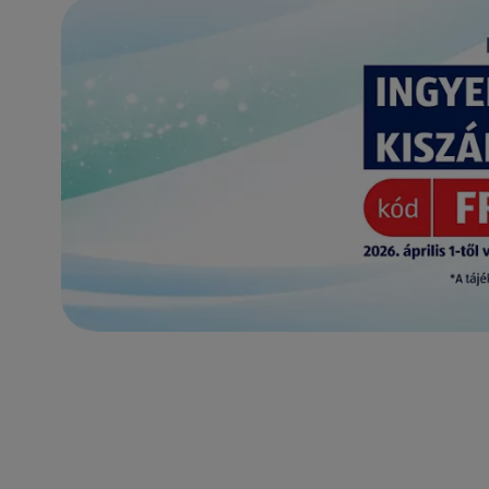
(új oldalon nyílik meg)