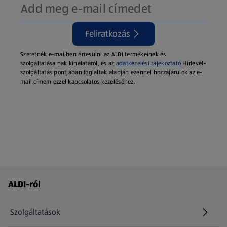
Feliratkozás
Szeretnék e-mailben értesülni az ALDI termékeinek és
szolgáltatásainak kínálatáról, és az
adatkezelési tájékoztató
Hírlevél-
szolgáltatás pontjában foglaltak alapján ezennel hozzájárulok az e-
mail címem ezzel kapcsolatos kezeléséhez.
Láblécmenü - további linkek
ALDI-ról
Szolgáltatások