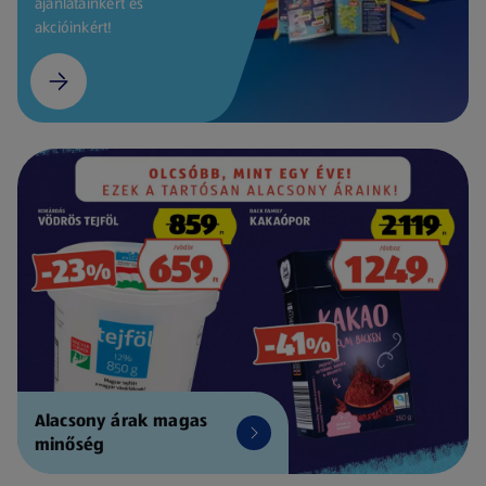
ajánlatainkért és
akcióinkért!
Alacsony árak magas
minőség