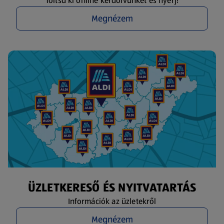
Töltsd ki online kérdőívünket és nyerj!
Megnézem
ÜZLETKERESŐ ÉS NYITVATARTÁS
Információk az üzletekről
Megnézem