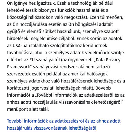
Ön igényeihez igazítsuk.
Ezek a technológiák például
lehetővé teszik bizonyos funkciók használatát és a
Fizetési lehetőségek
közösségi hálózatokon való megosztást. Ezen túlmenően,
az Ön hozzájárulása esetén az Ön böngészési adatait
ALDI utalványok
gyűjtő és elemző sütiket használunk, személyre szabott
hirdetések megjelenítése céljából. Ennek során az adatok
az USA-ban található szolgáltatókhoz kerülhetnek
Árcsökkentés
továbbításra, ahol a személyes adatok védelmének szintje
eltérhet az EU szabályaitól (az úgynevezett „Data Privacy
Adattörlő alkalmazás
Framework” szabályozási rendszer alá nem tartozó
szervezetek esetén például az amerikai hatóságok
Szervizpont
személyes adatokhoz való hozzáférésének lehetősége és a
(új oldalon nyílik meg)
korlátozott jogorvoslati lehetőségek miatt). Bővebb
információt a „További információk az adatkezelésről és az
Fedezz fel minket az interneten!
ahhoz adott hozzájárulás visszavonásának lehetőségéről”
menüpont alatt talál.
Töltsd le az ALDI Magyarország applikációt!
További információk az adatkezelésről és az ahhoz adott
hozzájárulás visszavonásának lehetőségéről