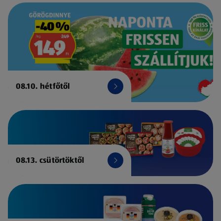
08.10. hétfőtől
08.13. csütörtöktől