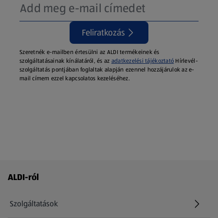
Feliratkozás
Szeretnék e-mailben értesülni az ALDI termékeinek és
szolgáltatásainak kínálatáról, és az
adatkezelési tájékoztató
Hírlevél-
szolgáltatás pontjában foglaltak alapján ezennel hozzájárulok az e-
mail címem ezzel kapcsolatos kezeléséhez.
Láblécmenü - további linkek
ALDI-ról
Szolgáltatások