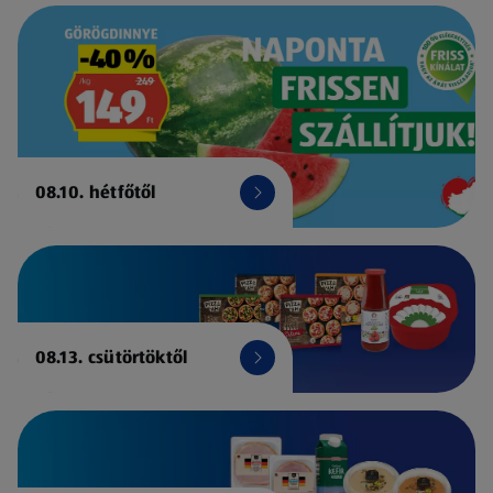
08.10. hétfőtől
08.13. csütörtöktől