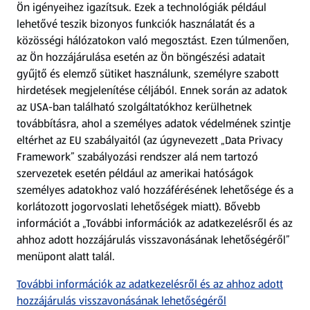
Ön igényeihez igazítsuk.
Ezek a technológiák például
lehetővé teszik bizonyos funkciók használatát és a
Fizetési lehetőségek
közösségi hálózatokon való megosztást. Ezen túlmenően,
az Ön hozzájárulása esetén az Ön böngészési adatait
ALDI utalványok
gyűjtő és elemző sütiket használunk, személyre szabott
hirdetések megjelenítése céljából. Ennek során az adatok
az USA-ban található szolgáltatókhoz kerülhetnek
Árcsökkentés
továbbításra, ahol a személyes adatok védelmének szintje
eltérhet az EU szabályaitól (az úgynevezett „Data Privacy
Adattörlő alkalmazás
Framework” szabályozási rendszer alá nem tartozó
szervezetek esetén például az amerikai hatóságok
Szervizpont
személyes adatokhoz való hozzáférésének lehetősége és a
(új oldalon nyílik meg)
korlátozott jogorvoslati lehetőségek miatt). Bővebb
információt a „További információk az adatkezelésről és az
Fedezz fel minket az interneten!
ahhoz adott hozzájárulás visszavonásának lehetőségéről”
menüpont alatt talál.
Töltsd le az ALDI Magyarország applikációt!
További információk az adatkezelésről és az ahhoz adott
hozzájárulás visszavonásának lehetőségéről