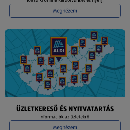
Töltsd ki online kérdőívünket és nyerj!
Megnézem
ÜZLETKERESŐ ÉS NYITVATARTÁS
Információk az üzletekről
Megnézem