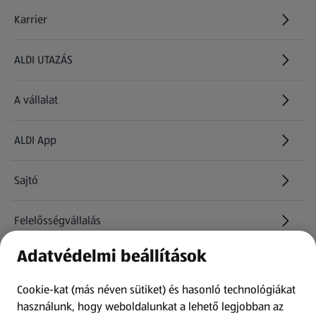
Karrier
(új oldalon nyílik meg)
ALDI UTAZÁS
(új oldalon nyílik meg)
A vállalat
ALDI App
Sajtó
Felelősségvállalás
Adatvédelmi beállítások
Információk
Cookie-kat (más néven sütiket) és hasonló technológiákat
Kérdőív
használunk, hogy weboldalunkat a lehető legjobban az