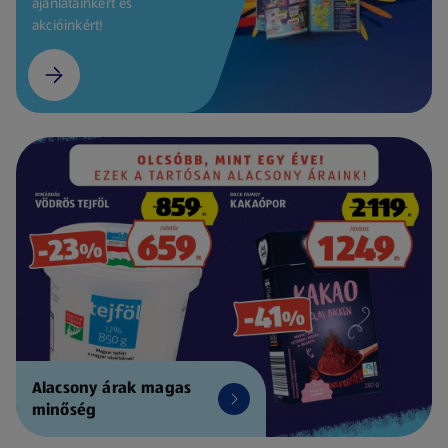
ajánlatainkért és
akcióinkért!
Alacsony árak magas
minőség