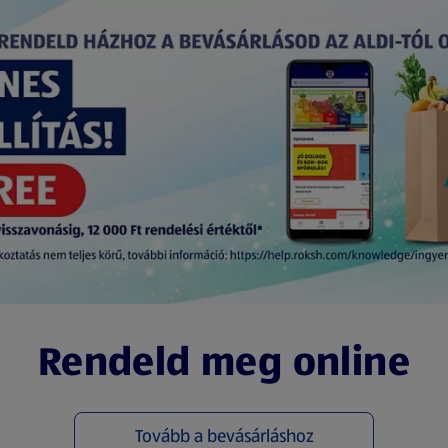
Rendeld meg online
Tovább a bevásárláshoz
(új oldalon nyílik meg)