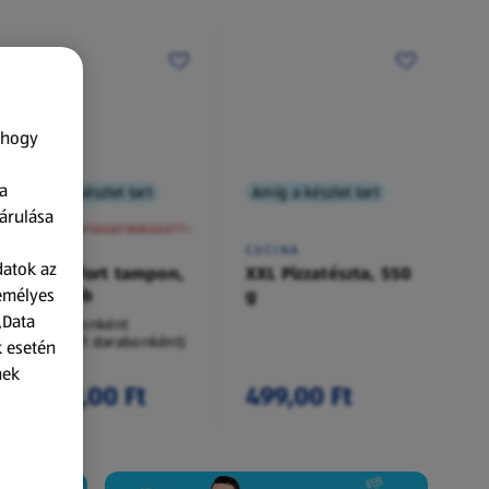
 hogy
a
Amíg a készlet tart
Amíg a készlet tart
XXL
árulása
A termék nem érkezett meg!
O.B.
CUCINA
datok az
Procomfort tampon,
XXL Pizzatészta, 550
zemélyes
54 darab
g
„Data
54 darabonként
(62,94 Ft/1 darabonként)
k esetén
nek
3 399,00 Ft
499,00 Ft