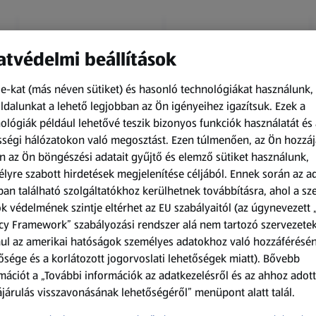
tvédelmi beállítások
e-kat (más néven sütiket) és hasonló technológiákat használunk,
dalunkat a lehető legjobban az Ön igényeihez igazítsuk.
Ezek a
ológiák például lehetővé teszik bizonyos funkciók használatát és 
Amíg a készlet tart
Amíg a készlet tart
ségi hálózatokon való megosztást. Ezen túlmenően, az Ön hozzáj
XXL
XXL
n az Ön böngészési adatait gyűjtő és elemző sütiket használunk,
ACTIMEL
O.B.
lyre szabott hirdetések megjelenítése céljából. Ennek során az a
Actimel joghurtital, 8
Procomfort tampon,
an található szolgáltatókhoz kerülhetnek továbbításra, ahol a s
palack
64 darab
k védelmének szintje eltérhet az EU szabályaitól (az úgynevezett 
0,8 kg
64 darabonként
(1 186,25 Ft/1 kg)
(59,36 Ft/1 darabonként)
cy Framework” szabályozási rendszer alá nem tartozó szervezete
ul az amerikai hatóságok személyes adatokhoz való hozzáférésé
949,00 Ft
3 799,00 Ft
ősége és a korlátozott jogorvoslati lehetőségek miatt). Bővebb
mációt a „További információk az adatkezelésről és az ahhoz adott
járulás visszavonásának lehetőségéről” menüpont alatt talál.