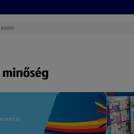
Termékeink
Online bevásárlás
Információk
Az én AL
(új oldalon nyílik meg)
s minőség
ainkért és