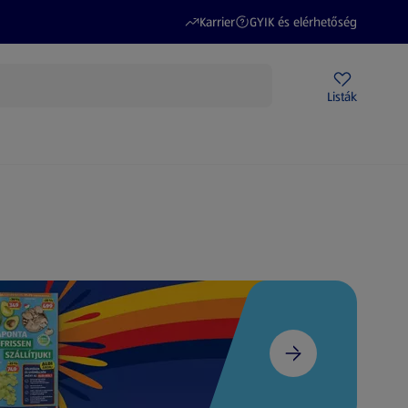
(új oldalon nyílik meg)
(új oldalon nyílik meg)
Karrier
GYIK és elérhetőség
Akciós újságok
ALDI Üzletek
Ajándékkártya
Szervizpont
Listák
DI-m