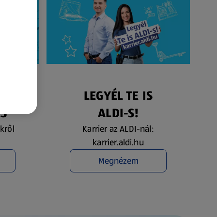
ÉS
LEGYÉL TE IS
ÁS
ALDI-S!
kről
Karrier az ALDI-nál:
karrier.aldi.hu
Megnézem