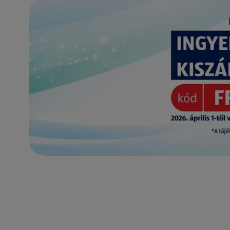
(új oldalon nyílik meg)