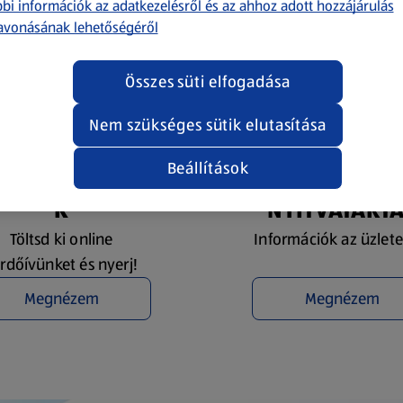
bi információk az adatkezelésről és az ahhoz adott hozzájárulás
avonásának lehetőségéről
Összes süti elfogadása
Nem szükséges sütik elutasítása
Beállítások
YEREMÉNYJÁTÉ
ÜZLETKERESŐ 
K
NYITVATART
Töltsd ki online
Információk az üzlete
rdőívünket és nyerj!
Megnézem
Megnézem