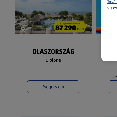
Továb
vissz
OLASZORSZÁG
N
Bibione
ké
Megnézem