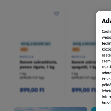
Ada
Cooki
webol
techn
Amíg a készlet tart
Amíg a készlet tart
közös
XXL
XXL
eseté
BARILLA
BARILLA
szemé
Durum száraztészta,
Durum száraztészta,
penne rigate, 1 kg
spagetti, 1 kg
USA-b
adato
1 kg
1 kg
(899,00 Ft/1 kg)
(899,00 Ft/1 kg)
Priva
példá
899,00 Ft
899,00 Ft
lehet
infor
hozzá