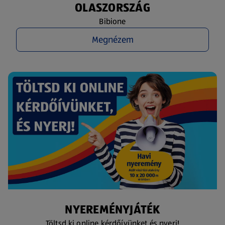
OLASZORSZÁG
Bibione
Megnézem
NYEREMÉNYJÁTÉK
Töltsd ki online kérdőívünket és nyerj!