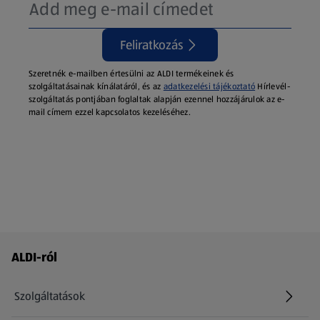
Feliratkozás
Szeretnék e-mailben értesülni az ALDI termékeinek és
szolgáltatásainak kínálatáról, és az
adatkezelési tájékoztató
Hírlevél-
szolgáltatás pontjában foglaltak alapján ezennel hozzájárulok az e-
mail címem ezzel kapcsolatos kezeléséhez.
Láblécmenü - további linkek
ALDI-ról
Szolgáltatások