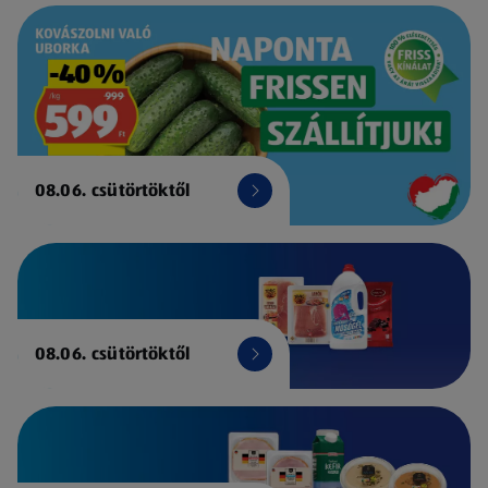
08.06. csütörtöktől
08.06. csütörtöktől