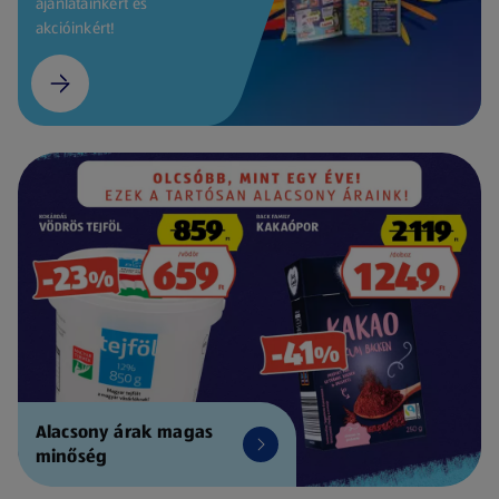
ajánlatainkért és
akcióinkért!
Alacsony árak magas
minőség