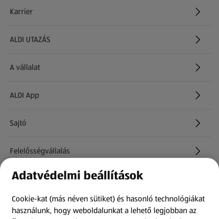
Karrier
(új oldalon nyílik meg)
ALDI UTAZÁS
(új oldalon nyílik meg)
A vállalat
ALDI App
Sajtó
Felelősségvállalás
Adatvédelmi beállítások
Információk
Cookie-kat (más néven sütiket) és hasonló technológiákat
Kérdőív
használunk, hogy weboldalunkat a lehető legjobban az