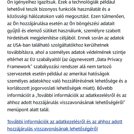
Ön igényeihez igazítsuk.
Ezek a technológiák például
lehetővé teszik bizonyos funkciók használatát és a
Fizetési lehetőségek
közösségi hálózatokon való megosztást. Ezen túlmenően,
az Ön hozzájárulása esetén az Ön böngészési adatait
ALDI utalványok
gyűjtő és elemző sütiket használunk, személyre szabott
hirdetések megjelenítése céljából. Ennek során az adatok
az USA-ban található szolgáltatókhoz kerülhetnek
Árcsökkentés
továbbításra, ahol a személyes adatok védelmének szintje
eltérhet az EU szabályaitól (az úgynevezett „Data Privacy
Adattörlő alkalmazás
Framework” szabályozási rendszer alá nem tartozó
szervezetek esetén például az amerikai hatóságok
Szervizpont
személyes adatokhoz való hozzáférésének lehetősége és a
(új oldalon nyílik meg)
korlátozott jogorvoslati lehetőségek miatt). Bővebb
információt a „További információk az adatkezelésről és az
Fedezz fel minket az interneten!
ahhoz adott hozzájárulás visszavonásának lehetőségéről”
menüpont alatt talál.
Töltsd le az ALDI Magyarország applikációt!
További információk az adatkezelésről és az ahhoz adott
hozzájárulás visszavonásának lehetőségéről