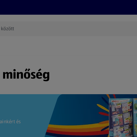
Termékeink
Online bevásárlás
Információk
Az én AL
(új oldalon nyílik meg)
s minőség
ainkért és