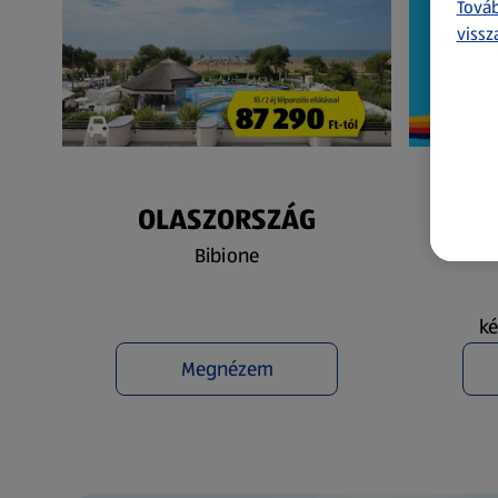
Továb
vissz
OLASZORSZÁG
N
Bibione
ké
Megnézem