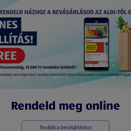
Rendeld meg online
Tovább a bevásárláshoz
(új oldalon nyílik meg)