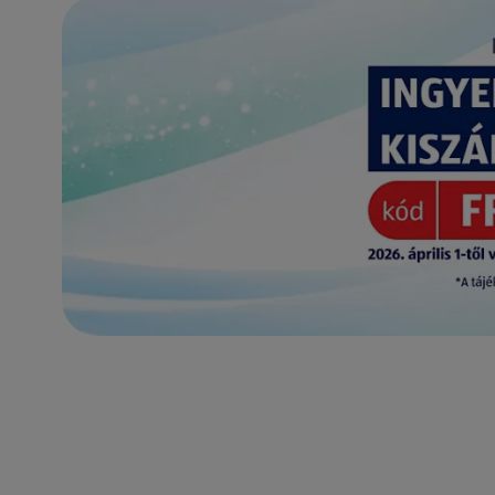
(új oldalon nyílik meg)