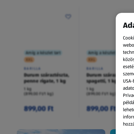
Ada
Cooki
webol
techn
Amíg a készlet tart
Amíg a készlet tart
közös
XXL
XXL
eseté
BARILLA
BARILLA
szemé
Durum száraztészta,
Durum száraztészta,
penne rigate, 1 kg
spagetti, 1 kg
USA-b
adato
1 kg
1 kg
(899,00 Ft/1 kg)
(899,00 Ft/1 kg)
Priva
példá
899,00 Ft
899,00 Ft
lehet
infor
hozzá