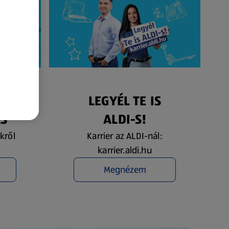
ÉS
LEGYÉL TE IS
ÁS
ALDI-S!
kről
Karrier az ALDI-nál:
karrier.aldi.hu
Megnézem