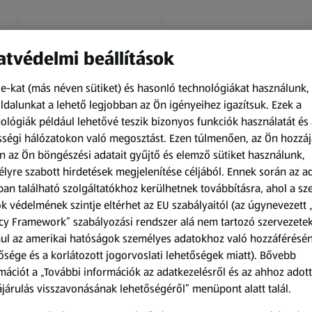
tvédelmi beállítások
e-kat (más néven sütiket) és hasonló technológiákat használunk,
dalunkat a lehető legjobban az Ön igényeihez igazítsuk.
Ezek a
ológiák például lehetővé teszik bizonyos funkciók használatát és 
Amíg a készlet tart
Amíg a készlet tart
ségi hálózatokon való megosztást. Ezen túlmenően, az Ön hozzáj
XXL
XXL
n az Ön böngészési adatait gyűjtő és elemző sütiket használunk,
ACTIMEL
O.B.
lyre szabott hirdetések megjelenítése céljából. Ennek során az a
Actimel joghurtital, 8
Procomfort tampon,
an található szolgáltatókhoz kerülhetnek továbbításra, ahol a s
palack
64 darab
k védelmének szintje eltérhet az EU szabályaitól (az úgynevezett 
0,8 kg
64 darabonként
(1 186,25 Ft/1 kg)
(59,36 Ft/1 darabonként)
cy Framework” szabályozási rendszer alá nem tartozó szervezete
ul az amerikai hatóságok személyes adatokhoz való hozzáférésé
949,00 Ft
3 799,00 Ft
ősége és a korlátozott jogorvoslati lehetőségek miatt). Bővebb
mációt a „További információk az adatkezelésről és az ahhoz adott
járulás visszavonásának lehetőségéről” menüpont alatt talál.