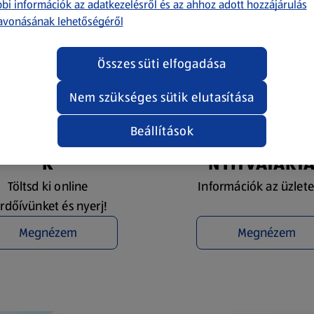
bi információk az adatkezelésről és az ahhoz adott hozzájárulás
avonásának lehetőségéről
Összes süti elfogadása
Nem szükséges sütik elutasítása
Beállítások
YEREMÉNYJÁTÉ
ÜZLETKERESŐ 
K
NYITVATART
Töltsd ki online
Információk az üzlete
rdőívünket és nyerj!
Megnézem
Megnézem