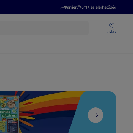
(új oldalon nyílik meg)
(új oldalon nyílik meg)
Karrier
GYIK és elérhetőség
Akciós újságok
ALDI Üzletek
Ajándékkártya
Szervizpont
Listák
DI-m