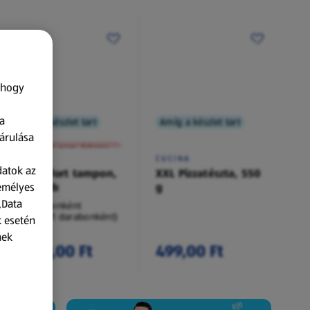
 hogy
a
Amíg a készlet tart
Amíg a készlet tart
XXL
árulása
A termék nem érkezett meg!
O.B.
CUCINA
datok az
Procomfort tampon,
XXL Pizzatészta, 550
zemélyes
54 darab
g
„Data
54 darabonként
(62,94 Ft/1 darabonként)
k esetén
nek
3 399,00 Ft
499,00 Ft