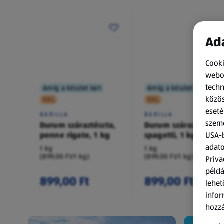
Ada
Cooki
webol
techn
Amíg a készlet tart
Amíg a készlet tart
közös
XXL
XXL
eseté
BARILLA
BARILLA
szemé
Durum száraztészta,
Durum száraztészta,
penne rigate, 1 kg
spagetti, 1 kg
USA-b
adato
1 kg
1 kg
(899,00 Ft/1 kg)
(899,00 Ft/1 kg)
Priva
példá
899,00 Ft
899,00 Ft
lehet
infor
hozzá