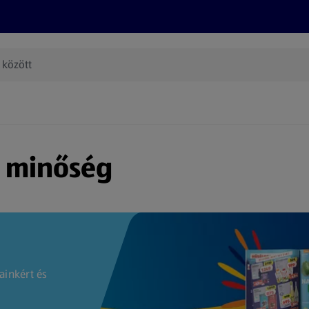
Termékeink
Online bevásárlás
Információk
Az én AL
(új oldalon nyílik meg)
s minőség
ainkért és