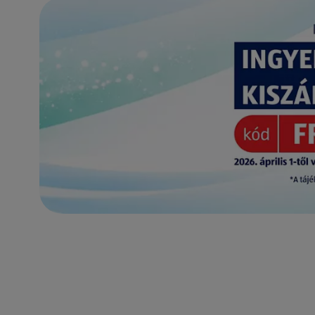
(új oldalon nyílik meg)