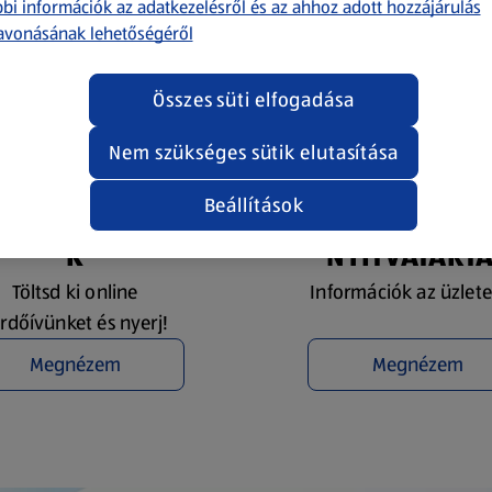
bi információk az adatkezelésről és az ahhoz adott hozzájárulás
avonásának lehetőségéről
Összes süti elfogadása
Nem szükséges sütik elutasítása
Beállítások
YEREMÉNYJÁTÉ
ÜZLETKERESŐ 
K
NYITVATART
Töltsd ki online
Információk az üzlete
rdőívünket és nyerj!
Megnézem
Megnézem