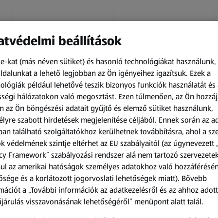
tvédelmi beállítások
e-kat (más néven sütiket) és hasonló technológiákat használunk,
dalunkat a lehető legjobban az Ön igényeihez igazítsuk.
Ezek a
ológiák például lehetővé teszik bizonyos funkciók használatát és 
Amíg a készlet tart
Amíg a készlet tart
ségi hálózatokon való megosztást. Ezen túlmenően, az Ön hozzáj
XXL
XXL
n az Ön böngészési adatait gyűjtő és elemző sütiket használunk,
ACTIMEL
O.B.
lyre szabott hirdetések megjelenítése céljából. Ennek során az a
Actimel joghurtital, 8
Procomfort tampon,
an található szolgáltatókhoz kerülhetnek továbbításra, ahol a s
palack
64 darab
k védelmének szintje eltérhet az EU szabályaitól (az úgynevezett 
0,8 kg
64 darabonként
(1 186,25 Ft/1 kg)
(59,36 Ft/1 darabonként)
cy Framework” szabályozási rendszer alá nem tartozó szervezete
ul az amerikai hatóságok személyes adatokhoz való hozzáférésé
949,00 Ft
3 799,00 Ft
ősége és a korlátozott jogorvoslati lehetőségek miatt). Bővebb
mációt a „További információk az adatkezelésről és az ahhoz adott
járulás visszavonásának lehetőségéről” menüpont alatt talál.