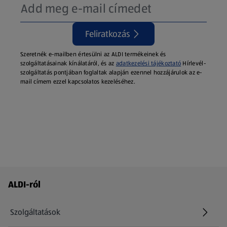
Feliratkozás
Szeretnék e-mailben értesülni az ALDI termékeinek és
szolgáltatásainak kínálatáról, és az
adatkezelési tájékoztató
Hírlevél-
szolgáltatás pontjában foglaltak alapján ezennel hozzájárulok az e-
mail címem ezzel kapcsolatos kezeléséhez.
Láblécmenü - további linkek
ALDI-ról
Szolgáltatások