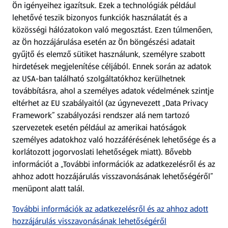
Ön igényeihez igazítsuk.
Ezek a technológiák például
lehetővé teszik bizonyos funkciók használatát és a
Fizetési lehetőségek
közösségi hálózatokon való megosztást. Ezen túlmenően,
az Ön hozzájárulása esetén az Ön böngészési adatait
ALDI utalványok
gyűjtő és elemző sütiket használunk, személyre szabott
hirdetések megjelenítése céljából. Ennek során az adatok
az USA-ban található szolgáltatókhoz kerülhetnek
Árcsökkentés
továbbításra, ahol a személyes adatok védelmének szintje
eltérhet az EU szabályaitól (az úgynevezett „Data Privacy
Adattörlő alkalmazás
Framework” szabályozási rendszer alá nem tartozó
szervezetek esetén például az amerikai hatóságok
Szervizpont
személyes adatokhoz való hozzáférésének lehetősége és a
(új oldalon nyílik meg)
korlátozott jogorvoslati lehetőségek miatt). Bővebb
információt a „További információk az adatkezelésről és az
Fedezz fel minket az interneten!
ahhoz adott hozzájárulás visszavonásának lehetőségéről”
menüpont alatt talál.
Töltsd le az ALDI Magyarország applikációt!
További információk az adatkezelésről és az ahhoz adott
hozzájárulás visszavonásának lehetőségéről