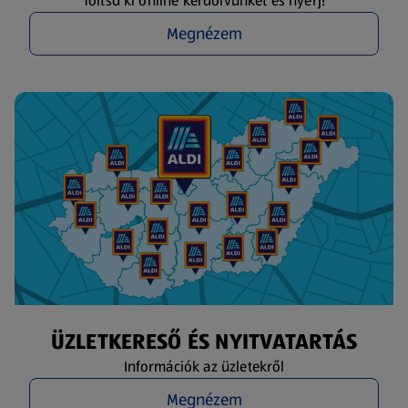
Töltsd ki online kérdőívünket és nyerj!
Megnézem
ÜZLETKERESŐ ÉS NYITVATARTÁS
Információk az üzletekről
Megnézem