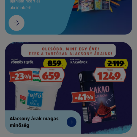
ajánlatainkért és
akcióinkért!
Alacsony árak magas
minőség