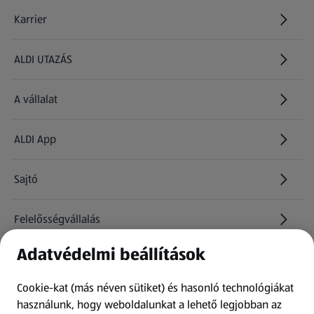
Karrier
(új oldalon nyílik meg)
ALDI UTAZÁS
(új oldalon nyílik meg)
A vállalat
ALDI App
Sajtó
Felelősségvállalás
Adatvédelmi beállítások
Információk
Cookie-kat (más néven sütiket) és hasonló technológiákat
Kérdőív
használunk, hogy weboldalunkat a lehető legjobban az