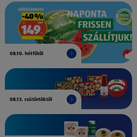
08.10. hétfőtől
08.13. csütörtöktől