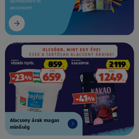
ajánlatainkért és
akcióinkért!
Alacsony árak magas
minőség