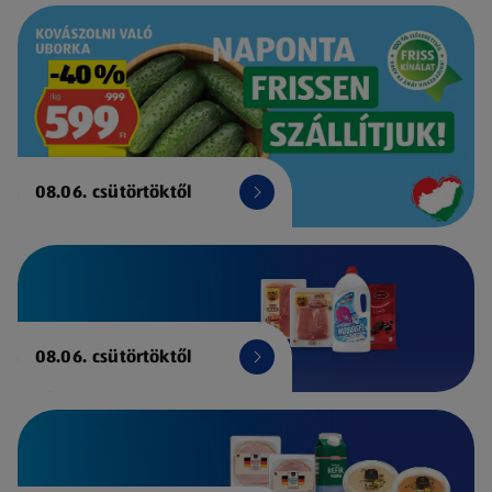
08.06. csütörtöktől
08.06. csütörtöktől