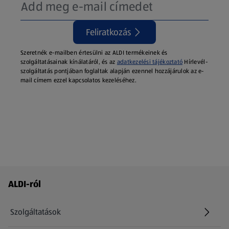
Feliratkozás
Szeretnék e-mailben értesülni az ALDI termékeinek és
szolgáltatásainak kínálatáról, és az
adatkezelési tájékoztató
Hírlevél-
szolgáltatás pontjában foglaltak alapján ezennel hozzájárulok az e-
mail címem ezzel kapcsolatos kezeléséhez.
Láblécmenü - további linkek
ALDI-ról
Szolgáltatások