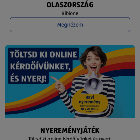
OLASZORSZÁG
Bibione
Megnézem
NYEREMÉNYJÁTÉK
Töltsd ki online kérdőívünket és nyerj!