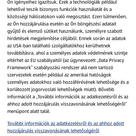
Ön igényeihez igazítsuk.
Ezek a technológiák például
lehetővé teszik bizonyos funkciók használatát és a
Fizetési lehetőségek
közösségi hálózatokon való megosztást. Ezen túlmenően,
az Ön hozzájárulása esetén az Ön böngészési adatait
ALDI utalványok
gyűjtő és elemző sütiket használunk, személyre szabott
hirdetések megjelenítése céljából. Ennek során az adatok
az USA-ban található szolgáltatókhoz kerülhetnek
Árcsökkentés
továbbításra, ahol a személyes adatok védelmének szintje
eltérhet az EU szabályaitól (az úgynevezett „Data Privacy
Adattörlő alkalmazás
Framework” szabályozási rendszer alá nem tartozó
szervezetek esetén például az amerikai hatóságok
Szervizpont
személyes adatokhoz való hozzáférésének lehetősége és a
(új oldalon nyílik meg)
korlátozott jogorvoslati lehetőségek miatt). Bővebb
információt a „További információk az adatkezelésről és az
Fedezz fel minket az interneten!
ahhoz adott hozzájárulás visszavonásának lehetőségéről”
menüpont alatt talál.
Töltsd le az ALDI Magyarország applikációt!
További információk az adatkezelésről és az ahhoz adott
hozzájárulás visszavonásának lehetőségéről