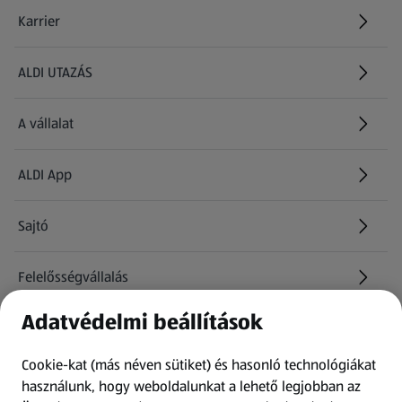
Karrier
(új oldalon nyílik meg)
ALDI UTAZÁS
(új oldalon nyílik meg)
A vállalat
ALDI App
Sajtó
Felelősségvállalás
Adatvédelmi beállítások
Információk
Cookie-kat (más néven sütiket) és hasonló technológiákat
Kérdőív
használunk, hogy weboldalunkat a lehető legjobban az