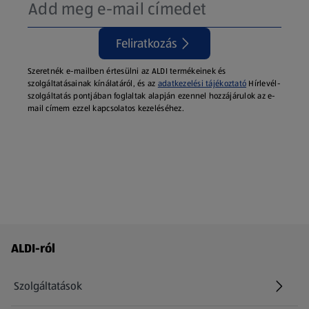
Feliratkozás
Szeretnék e-mailben értesülni az ALDI termékeinek és
szolgáltatásainak kínálatáról, és az
adatkezelési tájékoztató
Hírlevél-
szolgáltatás pontjában foglaltak alapján ezennel hozzájárulok az e-
mail címem ezzel kapcsolatos kezeléséhez.
Láblécmenü - további linkek
ALDI-ról
Szolgáltatások