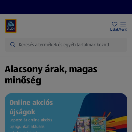
Akciós újságok
ALDI Üzletek
Ajándékkártya
Szervizpont
Listák
Menü
Keresés
Kezdőlap
Alacsony árak, magas
minőség
Online akciós
újságok
Lapozd át online akciós
újságunkat aktuális