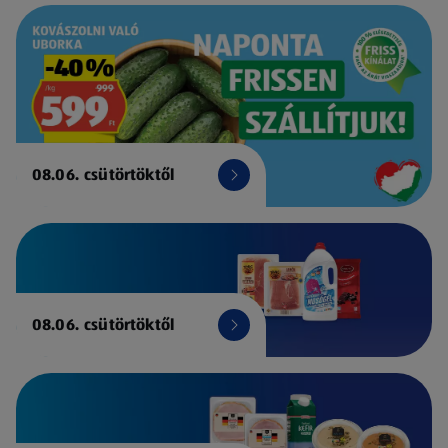
08.06. csütörtöktől
08.06. csütörtöktől