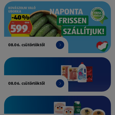
08.06. csütörtöktől
08.06. csütörtöktől