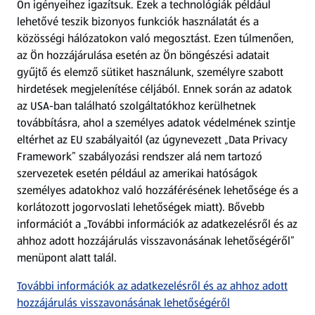
Ön igényeihez igazítsuk.
Ezek a technológiák például
lehetővé teszik bizonyos funkciók használatát és a
Fizetési lehetőségek
közösségi hálózatokon való megosztást. Ezen túlmenően,
az Ön hozzájárulása esetén az Ön böngészési adatait
ALDI utalványok
gyűjtő és elemző sütiket használunk, személyre szabott
hirdetések megjelenítése céljából. Ennek során az adatok
az USA-ban található szolgáltatókhoz kerülhetnek
Árcsökkentés
továbbításra, ahol a személyes adatok védelmének szintje
eltérhet az EU szabályaitól (az úgynevezett „Data Privacy
Adattörlő alkalmazás
Framework” szabályozási rendszer alá nem tartozó
szervezetek esetén például az amerikai hatóságok
Szervizpont
személyes adatokhoz való hozzáférésének lehetősége és a
(új oldalon nyílik meg)
korlátozott jogorvoslati lehetőségek miatt). Bővebb
információt a „További információk az adatkezelésről és az
Fedezz fel minket az interneten!
ahhoz adott hozzájárulás visszavonásának lehetőségéről”
menüpont alatt talál.
Töltsd le az ALDI Magyarország applikációt!
További információk az adatkezelésről és az ahhoz adott
hozzájárulás visszavonásának lehetőségéről