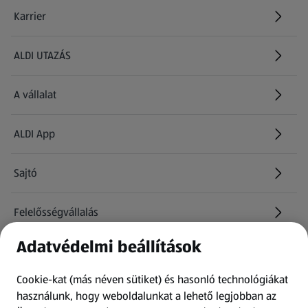
Karrier
(új oldalon nyílik meg)
ALDI UTAZÁS
(új oldalon nyílik meg)
A vállalat
ALDI App
Sajtó
Felelősségvállalás
Adatvédelmi beállítások
Információk
Cookie-kat (más néven sütiket) és hasonló technológiákat
Kérdőív
használunk, hogy weboldalunkat a lehető legjobban az