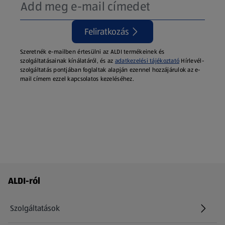
Feliratkozás
Szeretnék e-mailben értesülni az ALDI termékeinek és
szolgáltatásainak kínálatáról, és az
adatkezelési tájékoztató
Hírlevél-
szolgáltatás pontjában foglaltak alapján ezennel hozzájárulok az e-
mail címem ezzel kapcsolatos kezeléséhez.
Láblécmenü - további linkek
ALDI-ról
Szolgáltatások