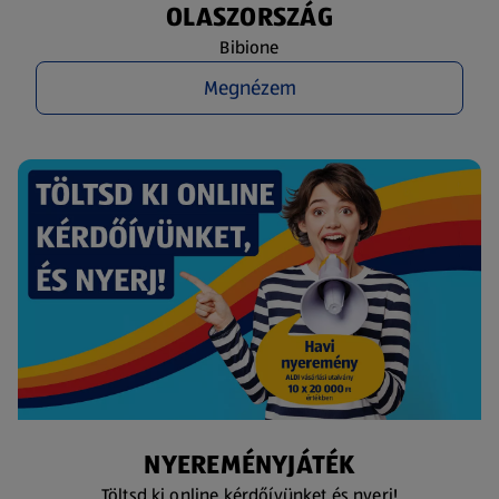
OLASZORSZÁG
Bibione
Megnézem
NYEREMÉNYJÁTÉK
Töltsd ki online kérdőívünket és nyerj!