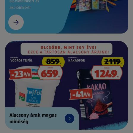
ajánlatainkért és
akcióinkért!
Alacsony árak magas
minőség