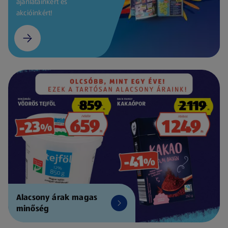
ajánlatainkért és
akcióinkért!
Alacsony árak magas
minőség