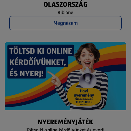
OLASZORSZÁG
Bibione
Megnézem
NYEREMÉNYJÁTÉK
Töltsd ki online kérdőívünket és nyerj!