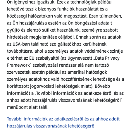
Ön igényeihez igazítsuk.
Ezek a technológiák például
lehetővé teszik bizonyos funkciók használatát és a
Fizetési lehetőségek
közösségi hálózatokon való megosztást. Ezen túlmenően,
az Ön hozzájárulása esetén az Ön böngészési adatait
ALDI utalványok
gyűjtő és elemző sütiket használunk, személyre szabott
hirdetések megjelenítése céljából. Ennek során az adatok
az USA-ban található szolgáltatókhoz kerülhetnek
Árcsökkentés
továbbításra, ahol a személyes adatok védelmének szintje
eltérhet az EU szabályaitól (az úgynevezett „Data Privacy
Adattörlő alkalmazás
Framework” szabályozási rendszer alá nem tartozó
szervezetek esetén például az amerikai hatóságok
Szervizpont
személyes adatokhoz való hozzáférésének lehetősége és a
(új oldalon nyílik meg)
korlátozott jogorvoslati lehetőségek miatt). Bővebb
információt a „További információk az adatkezelésről és az
Fedezz fel minket az interneten!
ahhoz adott hozzájárulás visszavonásának lehetőségéről”
menüpont alatt talál.
Töltsd le az ALDI Magyarország applikációt!
További információk az adatkezelésről és az ahhoz adott
hozzájárulás visszavonásának lehetőségéről