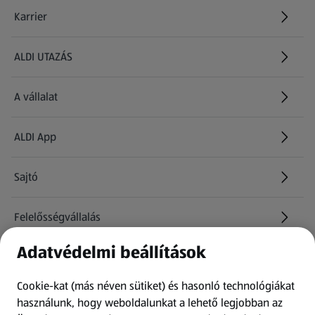
Karrier
(új oldalon nyílik meg)
ALDI UTAZÁS
(új oldalon nyílik meg)
A vállalat
ALDI App
Sajtó
Felelősségvállalás
Adatvédelmi beállítások
Információk
Cookie-kat (más néven sütiket) és hasonló technológiákat
Kérdőív
használunk, hogy weboldalunkat a lehető legjobban az