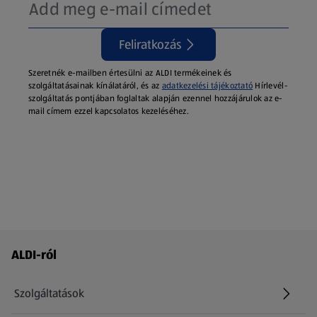
Feliratkozás
Szeretnék e-mailben értesülni az ALDI termékeinek és
szolgáltatásainak kínálatáról, és az
adatkezelési tájékoztató
Hírlevél-
szolgáltatás pontjában foglaltak alapján ezennel hozzájárulok az e-
mail címem ezzel kapcsolatos kezeléséhez.
Láblécmenü - további linkek
ALDI-ról
Szolgáltatások