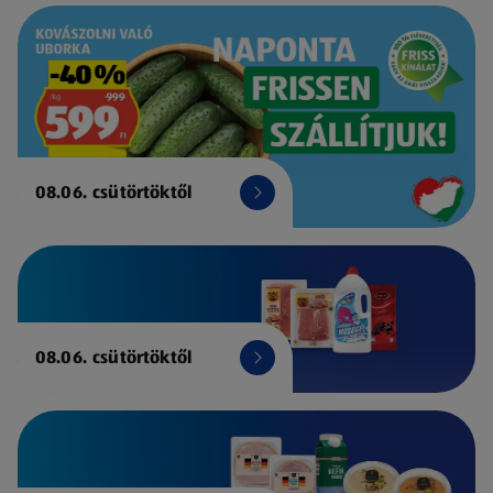
08.06. csütörtöktől
08.06. csütörtöktől