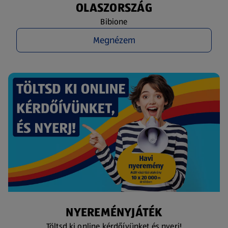
OLASZORSZÁG
Bibione
Megnézem
NYEREMÉNYJÁTÉK
Töltsd ki online kérdőívünket és nyerj!