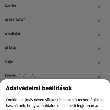
Karrier
(új oldalon nyílik meg)
ALDI UTAZÁS
(új oldalon nyílik meg)
A vállalat
ALDI App
Sajtó
Felelősségvállalás
Adatvédelmi beállítások
Információk
Cookie-kat (más néven sütiket) és hasonló technológiákat
Kérdőív
használunk, hogy weboldalunkat a lehető legjobban az