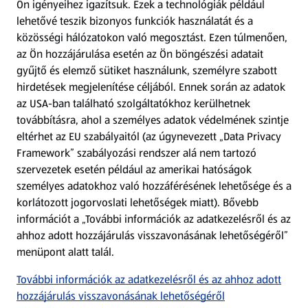
Ön igényeihez igazítsuk.
Ezek a technológiák például
lehetővé teszik bizonyos funkciók használatát és a
Fizetési lehetőségek
közösségi hálózatokon való megosztást. Ezen túlmenően,
az Ön hozzájárulása esetén az Ön böngészési adatait
ALDI utalványok
gyűjtő és elemző sütiket használunk, személyre szabott
hirdetések megjelenítése céljából. Ennek során az adatok
az USA-ban található szolgáltatókhoz kerülhetnek
Árcsökkentés
továbbításra, ahol a személyes adatok védelmének szintje
eltérhet az EU szabályaitól (az úgynevezett „Data Privacy
Adattörlő alkalmazás
Framework” szabályozási rendszer alá nem tartozó
szervezetek esetén például az amerikai hatóságok
Szervizpont
személyes adatokhoz való hozzáférésének lehetősége és a
(új oldalon nyílik meg)
korlátozott jogorvoslati lehetőségek miatt). Bővebb
információt a „További információk az adatkezelésről és az
Fedezz fel minket az interneten!
ahhoz adott hozzájárulás visszavonásának lehetőségéről”
menüpont alatt talál.
Töltsd le az ALDI Magyarország applikációt!
További információk az adatkezelésről és az ahhoz adott
hozzájárulás visszavonásának lehetőségéről