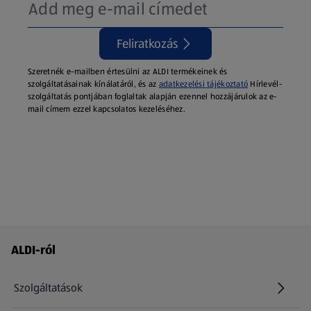
Feliratkozás
Szeretnék e-mailben értesülni az ALDI termékeinek és
szolgáltatásainak kínálatáról, és az
adatkezelési tájékoztató
Hírlevél-
szolgáltatás pontjában foglaltak alapján ezennel hozzájárulok az e-
mail címem ezzel kapcsolatos kezeléséhez.
Láblécmenü - további linkek
ALDI-ról
Szolgáltatások