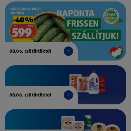
08.06. csütörtöktől
08.06. csütörtöktől