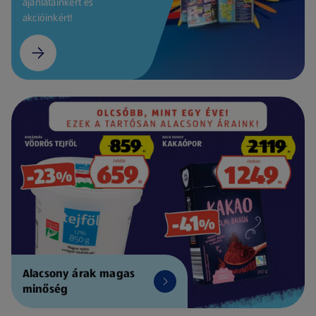
ajánlatainkért és
akcióinkért!
Alacsony árak magas
minőség