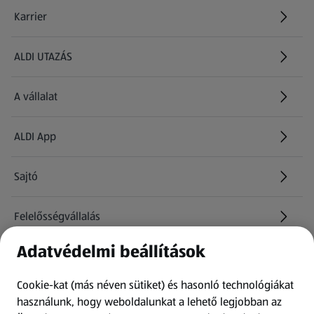
Karrier
(új oldalon nyílik meg)
ALDI UTAZÁS
(új oldalon nyílik meg)
A vállalat
ALDI App
Sajtó
Felelősségvállalás
Adatvédelmi beállítások
Információk
Cookie-kat (más néven sütiket) és hasonló technológiákat
Kérdőív
használunk, hogy weboldalunkat a lehető legjobban az