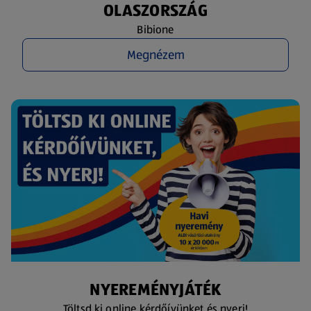
OLASZORSZÁG
Bibione
Megnézem
NYEREMÉNYJÁTÉK
Töltsd ki online kérdőívünket és nyerj!