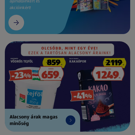
ajánlatainkért és
akcióinkért!
Alacsony árak magas
minőség