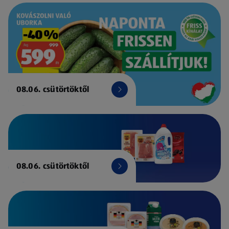
08.06. csütörtöktől
08.06. csütörtöktől