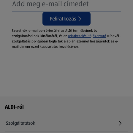
Feliratkozás
Szeretnék e-mailben értesülni az ALDI termékeinek és
szolgáltatásainak kínálatáról, és az
adatkezelési tájékoztató
Hírlevél-
szolgáltatás pontjában foglaltak alapján ezennel hozzájárulok az e-
mail címem ezzel kapcsolatos kezeléséhez.
Láblécmenü - további linkek
ALDI-ról
Szolgáltatások