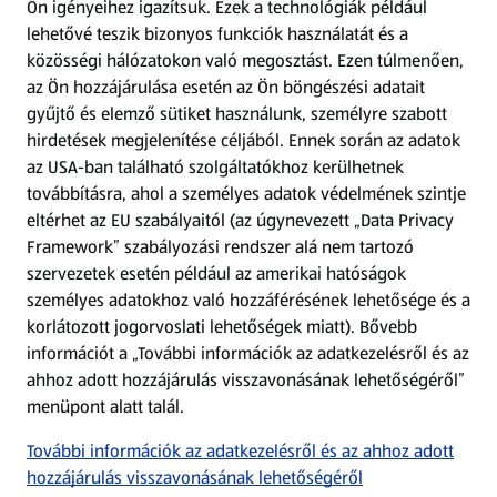
Ön igényeihez igazítsuk.
Ezek a technológiák például
lehetővé teszik bizonyos funkciók használatát és a
Fizetési lehetőségek
közösségi hálózatokon való megosztást. Ezen túlmenően,
az Ön hozzájárulása esetén az Ön böngészési adatait
ALDI utalványok
gyűjtő és elemző sütiket használunk, személyre szabott
hirdetések megjelenítése céljából. Ennek során az adatok
az USA-ban található szolgáltatókhoz kerülhetnek
Árcsökkentés
továbbításra, ahol a személyes adatok védelmének szintje
eltérhet az EU szabályaitól (az úgynevezett „Data Privacy
Adattörlő alkalmazás
Framework” szabályozási rendszer alá nem tartozó
szervezetek esetén például az amerikai hatóságok
Szervizpont
személyes adatokhoz való hozzáférésének lehetősége és a
(új oldalon nyílik meg)
korlátozott jogorvoslati lehetőségek miatt). Bővebb
információt a „További információk az adatkezelésről és az
Fedezz fel minket az interneten!
ahhoz adott hozzájárulás visszavonásának lehetőségéről”
menüpont alatt talál.
Töltsd le az ALDI Magyarország applikációt!
További információk az adatkezelésről és az ahhoz adott
hozzájárulás visszavonásának lehetőségéről